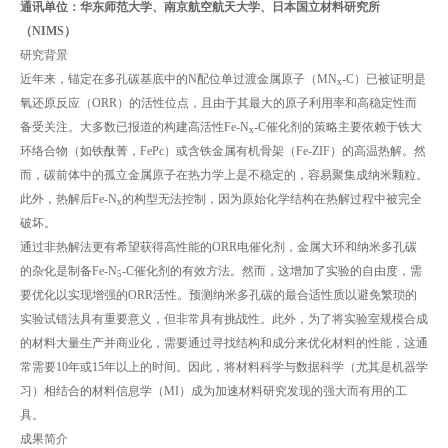
通讯单位：华东师范大学、南京航空航天大学、日本国立材料研究所
（NIMS）
研究背景
近年来，锚定在多孔碳基底中的N配位单过渡金属原子（MN
-C）已被证明是
x
氧还原反应（ORR）的活性位点，且由于其最大的原子利用率和高稳定性而
备受关注。大多数已报道的构建高活性Fe-N
-C催化剂的策略主要依赖于铁大
x
环络合物（如铁酞菁，FePc）或含铁金属有机骨架（Fe-ZIF）的高温热解。然
而，碳前体中的孤立金属原子在热力学上是不稳定的，容易聚集成纳米颗粒。
此外，热解后Fe-N
的构型无法控制，因为原始化学结构在热解过程中被完全
x
破坏。
通过非热解法更有希望获得高性能的ORR电催化剂，金属大环和纳米多孔碳
的杂化是制备Fe-N
-C催化剂的有效方法。然而，这增加了实验的自由度，需
5
要优化以实现增强的ORR活性。预测纳米多孔碳的最合适性质以避免繁琐的
实验试错法具有重要意义，但非常具有挑战性。此外，为了将实验室规模合成
的材料大量生产并商业化，需要通过寻找结构和成分来优化材料的性能，这通
常需要10年或15年以上的时间。因此，将材料科学与数据科学（尤其是机器学
习）相结合的材料信息学（MI）成为加速材料研究发现的强大而有用的工
具。
成果简介