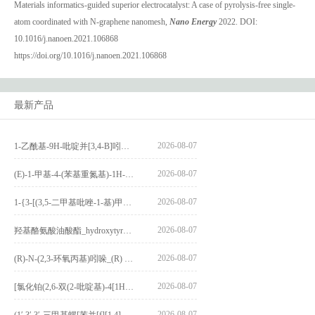
Materials informatics-guided superior electrocatalyst: A case of pyrolysis-free single-
atom coordinated with N-graphene nanomesh,
Nano Energy
2022. DOI:
10.1016/j.nanoen.2021.106868
https://doi.org/10.1016/j.nanoen.2021.106868
最新产品
2026-08-07
1-乙酰基-9H-吡啶并[3,4-B]吲哚-3-羧酸_1-Acetyl-9H-pyrido[3,4-b]indole-3-carboxylic acid_CAS:73818-29-8
2026-08-07
(E)-1-甲基-4-(苯基重氮基)-1H-吡唑_(E)-1-methyl-4-(phenyldiazenyl)-1H-pyrazole_CAS:1621915-52-3
2026-08-07
1-{3-[(3,5-二甲基吡唑-1-基)甲基]-4-甲氧基苯基}-2,3,4,9-四氢-1H-吡啶并[3,4-b]吲哚_1-{3-[(3,5-dimethylpyrazol-1-yl)methyl]-4-methoxyphenyl}-2,3,4,9-tetrahydro-1H-pyrido[3,4-b]indole_CAS:1594931-46-0
2026-08-07
羟基酪氨酸油酸酯_hydroxytyrosyl oleate_CAS:611237-25-3
2026-08-07
(R)-N-(2,3-环氧丙基)吲哚_(R) N – (2,3-epoxypropyl) indolee_CAS:1919872-97-1
2026-08-07
[氯化铂(2,6-双(2-吡啶基)-4[1H]-吡啶酮)氯化物]_[Pt(2,6-bis(2-pyridyl)-4[1H]-pyridone)Cl]Cl_CAS:3036295-88-9
2026-08-07
(1′,3′,3′-三甲基螺[苯并[f][1,4]苯并噁嗪-3,2′-吲哚]-9-基) 4-丁氧基苯甲酸酯_(1′,3′,3′-trimethylspiro[benzo[f][1,4]benzoxazine-3,2′-indole]-9-yl) 4-butoxybenzoate_CAS:400020-54-4