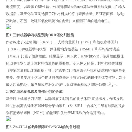
电流密度）以表示 ORR性能。作者选择MissForest算法来填补缺失值，在输入
数据后，基于化学直觉选择了7种材料描述符（即氮含量、BET表面积、I
/I
D
G
及吡咯、石墨、吡啶和氧化吡啶N的含量）来预测ORR的起始电位。
图1. 三种机器学习模型预测ORR催化剂性能
作者构建了k近邻回归（KNR）、支持向量回归（SVR）和随机森林回归
（RFR）3种机器学习模型，并使用均方根误差（RSME）和平均绝对误差
（MAE）比较了预测性能。结果显示，RFR优于KNR和SVR，使用性能最佳
的RFR模型可以计算材料描述符的重要性。令人惊讶的是，材料的整体性质
（即氮含量和BET表面积）对于起始电位比描述原子环境和碳结构的描述符更
重要。作者专注于这两个描述符来选择用于锚定FePc的最佳固体支撑物。对于
2
-1
最大起始电位，氮含量应在3~5 at%内，BET表面积应为900~1300 m
g
。
2. 确定纳米多孔碳及电催化剂的合成
基于以上机器学习结果，从隐藏在文献背后的化学/材料直觉出发，作者发现
通过热剥离含锌沸石咪唑酯骨架纳米片（Zn-ZIF-L）合成的二维有缺陷的N掺
杂石墨烯纳米网（NGM）的物理性质处于MI建议的合适范围内。
图2. Zn-ZIF-L的热剥离和FePc/NGM的制备过程