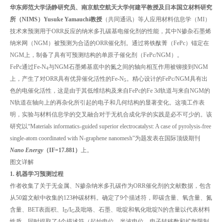
华东师范大学汤静研究员、南京航空航天大学何建平教授及日本国立材料研究
所（NIMS）Yusuke Yamauchi教授
（共同通讯）等人应用材料信息学（MI）
技术来预测用于ORR反应的纳米多孔碳基电催化剂的性能，其中N掺杂石墨烯
纳米网（NGM）被预测为合适的ORR催化剂。通过将铁酞菁（FePc）锚定在
NGM上，制备了具有可预测结构的单原子催化剂（FePc/NGM）。
FePc通过Fe-N
与NGM石墨烯基底中的氮之间的轴向相互作用被铆接到NGM
4
上，产生了对ORR具有优异催化活性的Fe-N
。精心设计的FePc/NGM具有出
5
色的电催化活性，这是由于其低维结构及来自FePc的Fe 3d轨道与来自NGM的
N轨道在轴向上的再杂化所引起的电子和几何结构的显著变化。这项工作表
明，实验与材料信息学的交叉融合对于无机合成化学的实践是必不可少的。该
研究以“Materials informatics-guided superior electrocatalyst: A case of pyrolysis-free
single-atom coordinated with N-graphene nanomesh”为题发表在国际顶级期刊
Nano Energy
（IF=17.881）
上。
图文详解
1. 机器学习预测过程
作者收集了关于无金属、N掺杂纳米多孔碳作为ORR催化剂的文献数据，包含
从50篇文献中收集的123种碳材料。确定了9个描述符，即碳含量、氧含量、氮
含量、BET表面积、I
/I
及吡咯、石墨、吡啶和氧化吡啶N的含量以代表材料
D
G
性质，同时提取了4个描述符（起始电位、半波电位、电子转移数和扩散限制