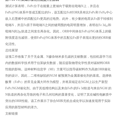
测试计算表明，FePc分子在能量上更倾向于吸附在吡咯N上，并且在
FePc@NG体系中形成五配位的Fe，该五配位Fe对ORR具有比FePc和 FeN
中心
4
嵌入石墨烯中的四配位Fe更高的过电势。此外，有少量的电荷从Fe原子转移到
吡咯N，并且Fe原子和吡咯N之间的键周围的电荷明显增加，表明在Fe 3d
和
z2
吡咯N的2p
轨道之间发生再杂化。因此，ORR中间体在FePc@NG体系上的吸
z
附强度适当减弱，使得FePc@NG体系中的五配位Fe原子表现出更好的ORR催
化活性。
总结展望
这项工作收集了关于无金属、N掺杂纳米多孔碳的文献数据，包括机器学习在
内的数据科学技术用于估算缺失数据，随后提取物理化学性质对碳材料ORR
性能的影响。这种材料信息学（MI）方案可以指导碳材料作为高效ORR催化
剂的设计。因此，二维有缺陷的NGM 被预测为金属基催化剂的基底。选择铁
酞菁（FePc）的常见金属大环作为模型，并将其锚定在NGM上以生产新型
FePc/NGM催化剂。由于其低维结构以及来自FePc的Fe 3d轨道与来自NGM 的
N轨道的再杂化导致的电子和几何结构的显著变化，证明了其在碱性电解质中
突出的ORR性能。该工作展示了弥合MI和无机合成化学以加速发现用于实际
应用的新型材料的潜力。
文献链接