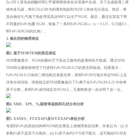
Zn-ZIF-L首先由硝酸锌和2-甲基咪唑前体在水溶液中合成，为了合成超薄二维
纳米多孔碳，将KCl/LiCl作为剥离和蚀刻剂与ZIF-L前体充分混合。然后，将
混合物在N
气氛下热处理至高达800°C以生产NGM。最后，通过在室温下用
2
不同量的FePc包覆 NGM，制备了一系列FePc/NGM-x（x = 0.125、0.25或0.5，
即FePc与NGM的比例）。
3. 催化剂的物理表征
图3. 基于SEM/TEM的形态表征
SEM图像显示，NGM由横向尺寸高达几微米的超薄纳米片组成。通过SEM、
TEM和元素映射研究了代表性FePc/NGM-0.25的形态和组成。结果显示，
FePc/NGM-0.25保持二维结构且表面光滑，表明FePc均匀地分布在NMG上且
没有任何结块。球差校正的TEM图像揭示了Fe离子在FePc/NGM-0.25 中的单
原子分散，表明FePc成功锚定在NGM上，元素映射进一步证明了这一点。
图4. XRD、XPS、N
吸附等温线和孔径分布分析
2
图5. XANES、FT-EXAFS及WT-EXAFS表征分析
考虑到FePc的原始结构和NGM的支撑及上述物理表征结果，作者认为：(i) 大
多数Fe原子是原子分散的；(ii) Fe原子由约5个N原子配位，这可能由NGM支