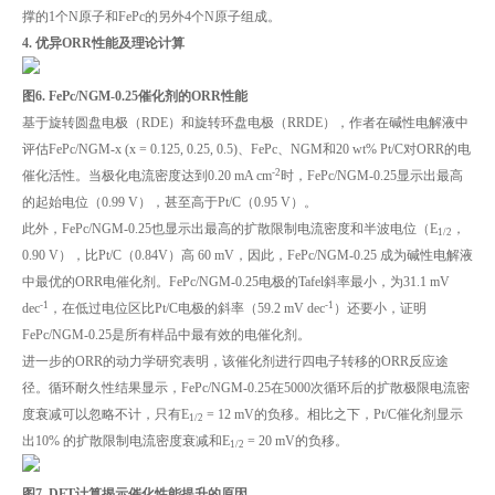
撑的1个N原子和FePc的另外4个N原子组成。
4. 优异ORR性能及理论计算
图6. FePc/NGM-0.25催化剂的ORR性能
基于旋转圆盘电极（RDE）和旋转环盘电极（RRDE），作者在碱性电解液中
评估FePc/NGM-x (x = 0.125, 0.25, 0.5)、FePc、NGM和20 wt% Pt/C对ORR的电
-2
催化活性。当极化电流密度达到0.20 mA cm
时，FePc/NGM-0.25显示出最高
的起始电位（0.99 V），甚至高于Pt/C（0.95 V）。
此外，FePc/NGM-0.25也显示出最高的扩散限制电流密度和半波电位（E
，
1/2
0.90 V），比Pt/C（0.84V）高 60 mV，因此，FePc/NGM-0.25 成为碱性电解液
中最优的ORR电催化剂。FePc/NGM-0.25电极的Tafel斜率最小，为31.1 mV
-1
-1
dec
，在低过电位区比Pt/C电极的斜率（59.2 mV dec
）还要小，证明
FePc/NGM-0.25是所有样品中最有效的电催化剂。
进一步的ORR的动力学研究表明，该催化剂进行四电子转移的ORR反应途
径。循环耐久性结果显示，FePc/NGM-0.25在5000次循环后的扩散极限电流密
度衰减可以忽略不计，只有E
= 12 mV的负移。相比之下，Pt/C催化剂显示
1/2
出10% 的扩散限制电流密度衰减和E
= 20 mV的负移。
1/2
图7. DFT计算揭示催化性能提升的原因