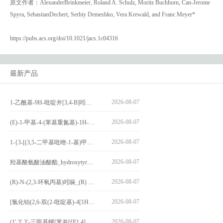
原文作者：AlexanderBrinkmeier, Roland A. Schulz, Moritz Buchhorn, Can-Jerome
Spyra, SebastianDechert, Serhiy Demeshko, Vera Krewald, and Franc Meyer*
https://pubs.acs.org/doi/10.1021/jacs.1c04316
最新产品
2026-08-07
1-乙酰基-9H-吡啶并[3,4-B]吲哚-3-羧酸_1-Acetyl-9H-pyrido[3,4-b]indole-3-carboxylic acid_CAS:73818-29-8
2026-08-07
(E)-1-甲基-4-(苯基重氮基)-1H-吡唑_(E)-1-methyl-4-(phenyldiazenyl)-1H-pyrazole_CAS:1621915-52-3
2026-08-07
1-{3-[(3,5-二甲基吡唑-1-基)甲基]-4-甲氧基苯基}-2,3,4,9-四氢-1H-吡啶并[3,4-b]吲哚_1-{3-[(3,5-dimethylpyrazol-1-yl)methyl]-4-methoxyphenyl}-2,3,4,9-tetrahydro-1H-pyrido[3,4-b]indole_CAS:1594931-46-0
2026-08-07
羟基酪氨酸油酸酯_hydroxytyrosyl oleate_CAS:611237-25-3
2026-08-07
(R)-N-(2,3-环氧丙基)吲哚_(R) N – (2,3-epoxypropyl) indolee_CAS:1919872-97-1
2026-08-07
[氯化铂(2,6-双(2-吡啶基)-4[1H]-吡啶酮)氯化物]_[Pt(2,6-bis(2-pyridyl)-4[1H]-pyridone)Cl]Cl_CAS:3036295-88-9
2026-08-07
(1′,3′,3′-三甲基螺[苯并[f][1,4]苯并噁嗪-3,2′-吲哚]-9-基) 4-丁氧基苯甲酸酯_(1′,3′,3′-trimethylspiro[benzo[f][1,4]benzoxazine-3,2′-indole]-9-yl) 4-butoxybenzoate_CAS:400020-54-4