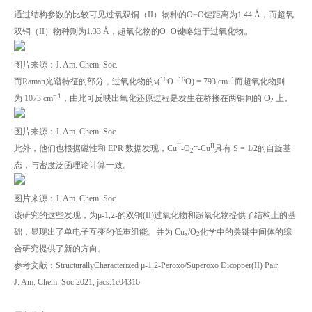
通过结构参数的比较可见过氧双铜（II）物种的O−O键距离为1.44 Å，而超氧
双铜（II）物种则为1.33 Å，超氧化物的O−O键略短于过氧化物。
图片来源：J. Am. Chem. Soc.
16
16
−
1
而Raman光谱特征的部分，过氧化物的ν(
O−
O) = 793 cm
而超氧化物则
−
1
为 1073 cm
，由此可反映出氧化还原过程是发生在桥接在两铜间的 O
上。
2
图片来源：J. Am. Chem. Soc.
II
•-
II
此外，他们也根据磁性和 EPR 数据发现，Cu
-O
-Cu
具有 S = 1/2的自旋基
2
态，与密度泛函理论计算一致。
图片来源：J. Am. Chem. Soc.
该研究的这些发现，为μ-1,2-的双铜(II)过氧化物和超氧化物提供了结构上的基
础，显现出了单电子互变的低重组能。并为 Cu
/O
化学中的关键中间体的综
x
2
合研究提供了新的方向。
参考文献：StructurallyCharacterized μ‑1,2-Peroxo/Superoxo Dicopper(II) Pair
J. Am. Chem. Soc.2021, jacs.1c04316