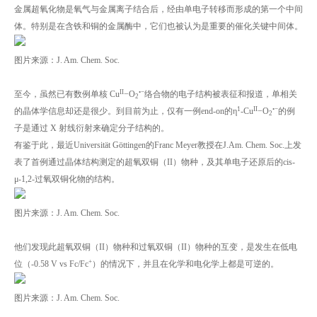
金属超氧化物是氧气与金属离子结合后，经由单电子转移而形成的第一个中间
体。特别是在含铁和铜的金属酶中，它们也被认为是重要的催化关键中间体。
图片来源：J. Am. Chem. Soc.
II
•
−
至今，虽然已有数例单核 Cu
−O
络合物的电子结构被表征和报道，单相关
2
1
II
•
−
的晶体学信息却还是很少。到目前为止，仅有一例end-on的η
-Cu
−O
的例
2
子是通过 X 射线衍射来确定分子结构的。
有鉴于此，最近Universität Göttingen的Franc Meyer教授在J.Am. Chem. Soc.上发
表了首例通过晶体结构测定的超氧双铜（II）物种，及其单电子还原后的cis-
μ-1,2-过氧双铜化物的结构。
图片来源：J. Am. Chem. Soc.
他们发现此超氧双铜（II）物种和过氧双铜（II）物种的互变，是发生在低电
+
位（-0.58 V vs Fc/Fc
）的情况下，并且在化学和电化学上都是可逆的。
图片来源：J. Am. Chem. Soc.