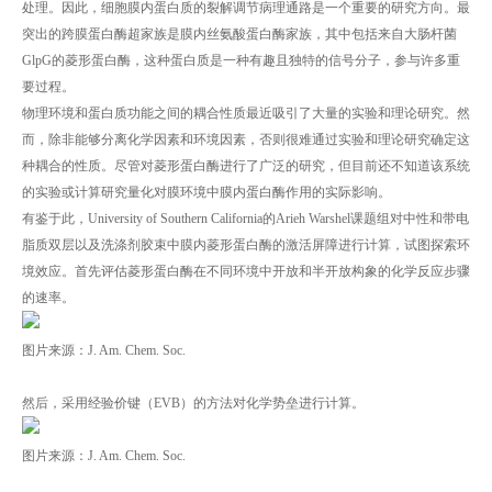
处理。因此，细胞膜内蛋白质的裂解调节病理通路是一个重要的研究方向。最
突出的跨膜蛋白酶超家族是膜内丝氨酸蛋白酶家族，其中包括来自大肠杆菌
GlpG的菱形蛋白酶，这种蛋白质是一种有趣且独特的信号分子，参与许多重
要过程。
物理环境和蛋白质功能之间的耦合性质最近吸引了大量的实验和理论研究。然
而，除非能够分离化学因素和环境因素，否则很难通过实验和理论研究确定这
种耦合的性质。尽管对菱形蛋白酶进行了广泛的研究，但目前还不知道该系统
的实验或计算研究量化对膜环境中膜内蛋白酶作用的实际影响。
有鉴于此，University of Southern California的Arieh Warshel课题组对中性和带电
脂质双层以及洗涤剂胶束中膜内菱形蛋白酶的激活屏障进行计算，试图探索环
境效应。首先评估菱形蛋白酶在不同环境中开放和半开放构象的化学反应步骤
的速率。
图片来源：J. Am. Chem. Soc.
然后，采用经验价键（EVB）的方法对化学势垒进行计算。
图片来源：J. Am. Chem. Soc.