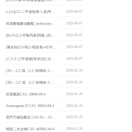
2026-08-07
1-{3-[(3,5-二甲基吡唑-1-基)甲基]-4-甲氧基苯基}-2,3,4,9-四氢-1H-吡啶并[3,4-b]吲哚_1-{3-[(3,5-dimethylpyrazol-1-yl)methyl]-4-methoxyphenyl}-2,3,4,9-tetrahydro-1H-pyrido[3,4-b]indole_CAS:1594931-46-0
2026-08-07
羟基酪氨酸油酸酯_hydroxytyrosyl oleate_CAS:611237-25-3
2026-08-07
(R)-N-(2,3-环氧丙基)吲哚_(R) N – (2,3-epoxypropyl) indolee_CAS:1919872-97-1
2026-08-07
[氯化铂(2,6-双(2-吡啶基)-4[1H]-吡啶酮)氯化物]_[Pt(2,6-bis(2-pyridyl)-4[1H]-pyridone)Cl]Cl_CAS:3036295-88-9
2026-08-07
(1′,3′,3′-三甲基螺[苯并[f][1,4]苯并噁嗪-3,2′-吲哚]-9-基) 4-丁氧基苯甲酸酯_(1′,3′,3′-trimethylspiro[benzo[f][1,4]benzoxazine-3,2′-indole]-9-yl) 4-butoxybenzoate_CAS:400020-54-4
2026-02-26
(3S）-2,2′-双（2,2′-联噻吩-5-基）-3,3′-联环烷_(3S)-2,2′-bis(2,2′-bithiophene-5-yl)-3,3′-bithianaphthene_CAS:1594931-46-0
2026-02-26
(3R）-2,2′-双（2,2′-联噻吩-5-基）-3,3′-联环烷_(3R)-2,2′-bis(2,2′-bithiophene-5-yl)-3,3′-bithianaphthene_CAS:1594931-42-6
2026-01-29
荜茇酰胺CAS: 20069-09-4
Anzurogenin D CAS: 56816-69-4
2026-01-29
2026-01-29
葫芦巴碱盐酸盐 CAS No.：6138-41-6
2026-01-29
精胺二水合物CAS: 403982-64-9