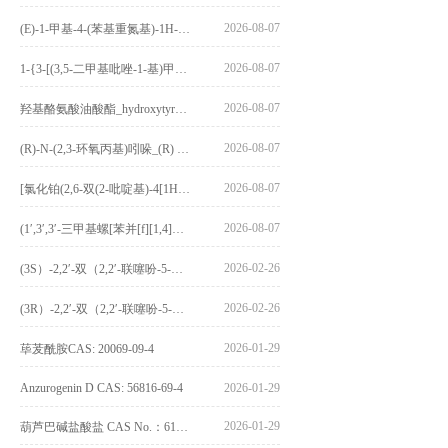
2026-08-07
(E)-1-甲基-4-(苯基重氮基)-1H-吡唑_(E)-1-methyl-4-(phenyldiazenyl)-1H-pyrazole_CAS:1621915-52-3
2026-08-07
1-{3-[(3,5-二甲基吡唑-1-基)甲基]-4-甲氧基苯基}-2,3,4,9-四氢-1H-吡啶并[3,4-b]吲哚_1-{3-[(3,5-dimethylpyrazol-1-yl)methyl]-4-methoxyphenyl}-2,3,4,9-tetrahydro-1H-pyrido[3,4-b]indole_CAS:1594931-46-0
2026-08-07
羟基酪氨酸油酸酯_hydroxytyrosyl oleate_CAS:611237-25-3
2026-08-07
(R)-N-(2,3-环氧丙基)吲哚_(R) N – (2,3-epoxypropyl) indolee_CAS:1919872-97-1
2026-08-07
[氯化铂(2,6-双(2-吡啶基)-4[1H]-吡啶酮)氯化物]_[Pt(2,6-bis(2-pyridyl)-4[1H]-pyridone)Cl]Cl_CAS:3036295-88-9
2026-08-07
(1′,3′,3′-三甲基螺[苯并[f][1,4]苯并噁嗪-3,2′-吲哚]-9-基) 4-丁氧基苯甲酸酯_(1′,3′,3′-trimethylspiro[benzo[f][1,4]benzoxazine-3,2′-indole]-9-yl) 4-butoxybenzoate_CAS:400020-54-4
2026-02-26
(3S）-2,2′-双（2,2′-联噻吩-5-基）-3,3′-联环烷_(3S)-2,2′-bis(2,2′-bithiophene-5-yl)-3,3′-bithianaphthene_CAS:1594931-46-0
2026-02-26
(3R）-2,2′-双（2,2′-联噻吩-5-基）-3,3′-联环烷_(3R)-2,2′-bis(2,2′-bithiophene-5-yl)-3,3′-bithianaphthene_CAS:1594931-42-6
2026-01-29
荜茇酰胺CAS: 20069-09-4
Anzurogenin D CAS: 56816-69-4
2026-01-29
2026-01-29
葫芦巴碱盐酸盐 CAS No.：6138-41-6