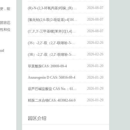
2026-08-07
(R)-N-(2,3-环氧丙基)吲哚_(R) N – (2,3-epoxypropyl) indolee_CAS:1919872-97-1
便，能
2026-08-07
[氯化铂(2,6-双(2-吡啶基)-4[1H]-吡啶酮)氯化物]_[Pt(2,6-bis(2-pyridyl)-4[1H]-pyridone)Cl]Cl_CAS:3036295-88-9
团容忍
活性和位
2026-08-07
(1′,3′,3′-三甲基螺[苯并[f][1,4]苯并噁嗪-3,2′-吲哚]-9-基) 4-丁氧基苯甲酸酯_(1′,3′,3′-trimethylspiro[benzo[f][1,4]benzoxazine-3,2′-indole]-9-yl) 4-butoxybenzoate_CAS:400020-54-4
2026-02-26
(3S）-2,2′-双（2,2′-联噻吩-5-基）-3,3′-联环烷_(3S)-2,2′-bis(2,2′-bithiophene-5-yl)-3,3′-bithianaphthene_CAS:1594931-46-0
ual
2026-02-26
(3R）-2,2′-双（2,2′-联噻吩-5-基）-3,3′-联环烷_(3R)-2,2′-bis(2,2′-bithiophene-5-yl)-3,3′-bithianaphthene_CAS:1594931-42-6
2026-01-29
荜茇酰胺CAS: 20069-09-4
Anzurogenin D CAS: 56816-69-4
2026-01-29
2026-01-29
葫芦巴碱盐酸盐 CAS No.：6138-41-6
2026-01-29
精胺二水合物CAS: 403982-64-9
园区介绍