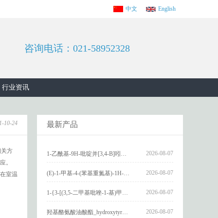
中文
English
咨询电话：021-58952328
行业资讯
1-10-24
最新产品
相关方
2026-08-07
1-乙酰基-9H-吡啶并[3,4-B]吲哚-3-羧酸_1-Acetyl-9H-pyrido[3,4-b]indole-3-carboxylic acid_CAS:73818-29-8
应。
2026-08-07
(E)-1-甲基-4-(苯基重氮基)-1H-吡唑_(E)-1-methyl-4-(phenyldiazenyl)-1H-pyrazole_CAS:1621915-52-3
在室温
2026-08-07
1-{3-[(3,5-二甲基吡唑-1-基)甲基]-4-甲氧基苯基}-2,3,4,9-四氢-1H-吡啶并[3,4-b]吲哚_1-{3-[(3,5-dimethylpyrazol-1-yl)methyl]-4-methoxyphenyl}-2,3,4,9-tetrahydro-1H-pyrido[3,4-b]indole_CAS:1594931-46-0
2026-08-07
羟基酪氨酸油酸酯_hydroxytyrosyl oleate_CAS:611237-25-3