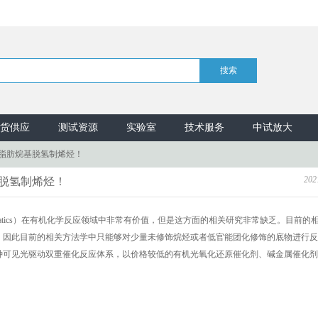
货供应
测试资源
实验室
技术服务
中试放大
催化脂肪烷基脱氢制烯烃！
202
基脱氢制烯烃！
on of aliphatics）在有机化学反应领域中非常有价值，但是这方面的相关研究非常缺乏。目前的
，因此目前的相关方法学中只能够对少量未修饰烷烃或者低官能团化修饰的底物进行反
种可见光驱动双重催化反应体系，以价格较低的有机光氧化还原催化剂、碱金属催化剂