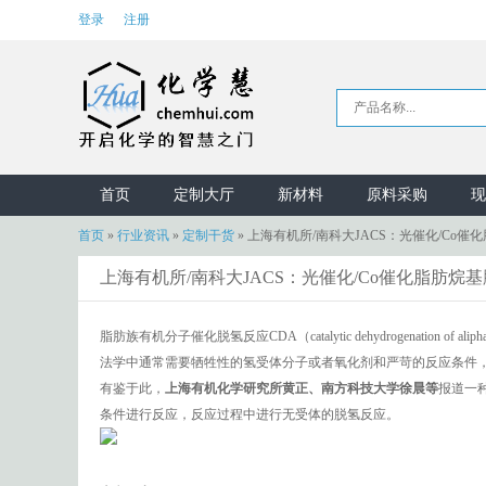
登录
注册
首页
定制大厅
新材料
原料采购
现
首页
»
行业资讯
»
定制干货
»
上海有机所/南科大JACS：光催化/Co
上海有机所/南科大JACS：光催化/Co催化脂肪烷
脂肪族有机分子催化脱氢反应CDA（catalytic dehydrogenati
法学中通常需要牺牲性的氢受体分子或者氧化剂和严苛的反应条件
有鉴于此，
上海有机化学研究所黄正、南方科技大学徐晨等
报道一
条件进行反应，反应过程中进行无受体的脱氢反应。