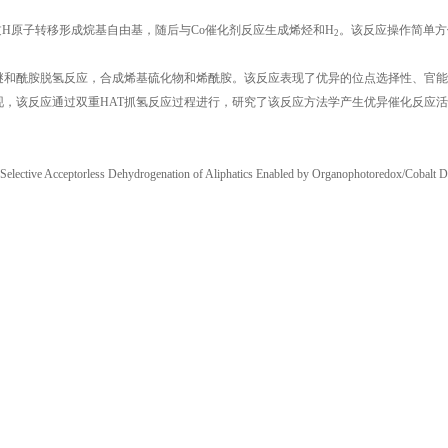
过H原子转移形成烷基自由基，随后与Co催化剂反应生成烯烃和H
。该反应操作简单方
2
醚和酰胺脱氢反应，合成烯基硫化物和烯酰胺。该反应表现了优异的位点选择性、官能
，该反应通过双重HAT抓氢反应过程进行，研究了该反应方法学产生优异催化反应
Selective Acceptorless Dehydrogenation of Aliphatics Enabled by Organophotoredox/Cobalt D