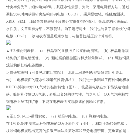
针尖半角为7°，倾斜角为0°时，其疏水性最强。为此，采用电沉积方法，通过
调控沉积时间获得针尖结构的铜电极（Cu-D）。采用显微镜、接触角测试、
XRD、SEM、TEM等常规表征手段来证实催化剂的物相、微观结构和表面疏
水性质，文章里有介绍，不做赘述。为了进行对比，我们也制备了颗粒状的铜
电极（Cu-P），该电极表面呈现亲水性，与拉普拉斯压的计算相符。
▲图2.催化剂表征。（a）枝晶铜的显微照片和接触角测试。（b）枝晶铜微观
结构的扫描电镜图像。（c）颗粒铜的显微照片和接触角测试。（d）颗粒铜微
观结构的扫描电镜图像。
之前研究表明（可参见北航江雷院士、北化工孙晓明教授等研究组相关工
作），电极表面的疏水性和嗜气性密切相关。我们进一步测试了两种铜电极在
KHCO
溶液中对CO
气体的黏附特性（图3）。枝晶铜电极在水下能快速地捕
3
2
获、吸附和传输CO
气泡，表现出良好的嗜气性。与之相反，CO
气泡在颗粒
2
2
铜电极上呈“钉扎”态，不能在电极表面实现快速的传输和扩散。
▲图3. 水下CO
黏附实验。（a）枝晶铜电极。（b）颗粒铜电极。
2
在 1M KOH中测试两种铜电极的CO
还原性质（图4）。相对于颗粒铜电极，
2
枝晶铜电极展现出更高的多碳产物法拉第效率和部分电流密度。更重要的是，