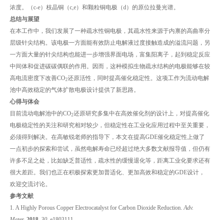
浓度。（c-e）枝晶铜（c,e）和颗粒铜电极（d）的原位拉曼光谱。
总结与展望
在本工作中，我们发展了一种疏水性铜电极，其疏水性来源于内禀的高曲率分
层级针尖结构。该电极一方面能有效防止电解液过度接触造成的溢流问题，另
一方面大量的针尖结构也能进一步增强界面电场，富集阳离子，起到稳定反应
中间体和促进碳碳偶联的作用。因而，这种模拟生物疏水结构的电极能够在较
高电流密度下改善CO
还原活性，同时提高催化稳定性。这项工作为流动电解
2
池中高效稳定的气体扩散电极设计提供了新思路。
心得与体会
目前流动电解池中的CO
还原研究多集中在高效催化剂的设计上，对提高催化
2
电极稳定性的关注和研究相对较少，但稳定性在工业化应用过程中至关重要，
必须得到解决。在高敏锐老师的指导下，本文在提高GDE催化稳定性上做了
一点初步的探索和尝试，虽然电解寿命已经超过绝大多数文献报导值，但仍有
许多不足之处，比如缺乏普适性，疏水性的缓慢退化等，距离工业化要求还有
很大差距。我们也正在积极探索更加普适化、更加高效和稳定的GDE设计，
欢迎交流讨论。
参考文献
1. A Highly Porous Copper Electrocatalyst for Carbon Dioxide Reduction.
Adv.
Mater.
2018,
30
, e1803111.