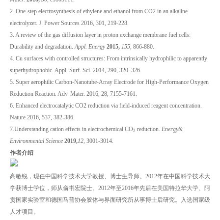
2. One-step electrosynthesis of ethylene and ethanol from CO2 in an alkaline
electrolyzer. J. Power Sources 2016, 301, 219-228.
3. A review of the gas diffusion layer in proton exchange membrane fuel cells:
Durability and degradation.
Appl. Energy
2015,
155
, 866-880.
4. Cu surfaces with controlled structures: From intrinsically hydrophilic to apparently
superhydrophobic. Appl. Surf. Sci. 2014, 290, 320–326.
5. Super aerophilic Carbon-Nanotube-Array Electrode for High-Performance Oxygen
Reduction Reaction. Adv. Mater. 2016, 28, 7155-7161.
6. Enhanced electrocatalytic CO2 reduction via field-induced reagent concentration.
Nature 2016, 537, 382-386.
7.Understanding cation effects in electrochemical CO
reduction.
Energy&
2
Environmental Science
2019,
12
, 3001-3014.
作者介绍
高敏锐，现任中国科学技术大学教授、博士生导师。2012年在中国科学技术大
学获博士学位，师从俞书宏院士。2012年至2016年先后在美国特拉华大学、阿
贡国家实验室和德国马普协会胶体与界面研究所从事博士后研究。入选国家级
人才项目。