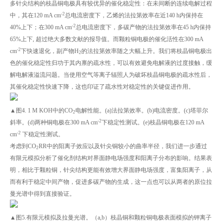
多针尖结构的枝晶铜电极具有较优异的催化稳定性：在未间断的连续电解过程
-2
中，其在120 mA cm
总电流密度下，乙烯的法拉第效率在近140 h内保持在
-2
40%上下；在300 mA cm
总电流密度下，多碳产物的法拉第效率在45 h内保持
65%上下, 超过绝大多数文献的报导值。而颗粒铜电极的催化活性在300 mA
‑2
cm
下快速退化，副产物H
的法拉第效率随之大幅上升。我们将枝晶铜电极出
2
色的催化稳定性归功于其内禀的疏水性，可以有效避免电解液的过度接触，缓
解电解液溢流问题。当使用空气等离子辐照人为破坏枝晶铜电极的疏水性后，
其催化稳定性快速下降，这也印证了疏水性对稳定性的关键促进作用。
▲图4. 1 M KOH中的CO
电解性能。(a)法拉第效率。(b)电流密度。(c)塔菲尔
2
-2
斜率。(d)两种铜电极在300 mA cm
下稳定性测试。(e)枝晶铜电极在120 mA
-2
cm
下稳定性测试。
考虑到CO
RR中的阳离子效应以及针尖铜较小的曲率半径，我们进一步通过
2
有限元模拟分析了催化剂结构对界面静电场强度和阳离子分布的影响。结果表
明，相比于颗粒铜，针尖结构更能有效增大界面静电场强度，富集阳离子，从
而有利于稳定中间产物，促进多碳产物的生成，这一点也可以从两者的原位拉
曼光谱中得到直接验证。
▲图5.有限元模拟及拉曼光谱。（a,b）枝晶铜和颗粒铜电极表面模拟的钾离子