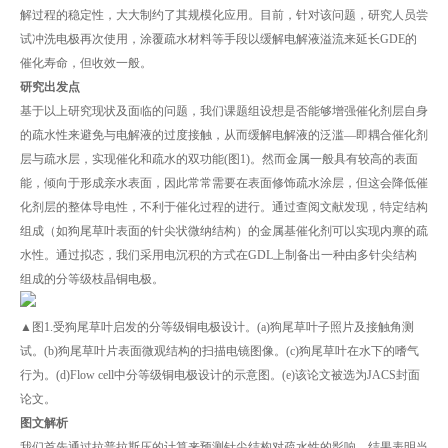
解过程的稳定性，大大制约了其规模化应用。目前，针对该问题，研究人员尝
试冲洗电极再次使用，涂覆疏水材料等手段以缓解电解液溢流来延长GDE的
催化寿命，但收效一般。
研究出发点
基于以上研究现状及面临的问题，我们课题组设想是否能够增强催化剂层自身
的疏水性来避免与电解液的过度接触，从而缓解电解液的泛滥—即耦合催化剂
层与疏水层，实现催化和疏水的双功能(图1)。然而金属一般具有较高的表面
能，倾向于形成亲水表面，因此常常需要在表面修饰疏水涂层，但这会降低催
化剂层的整体导电性，不利于催化过程的进行。通过查阅文献发现，特定结构
组成（如狗尾草叶表面的针尖状微纳结构）的金属基催化剂可以实现内禀的疏
水性。通过拟态，我们采用电沉积的方式在GDL上制备出一种由多针尖结构
组成的分等级枝晶铜电极。
▲图1.受狗尾草叶启发的分等级铜电极设计。(a)狗尾草叶子照片及接触角测
试。(b)狗尾草叶片表面微观结构的扫描电镜图像。(c)狗尾草叶在水下的嗜气
行为。(d)Flow cell中分等级铜电极设计的示意图。(e)该论文被选为JACS封面
论文。
图文解析
我们首先通过拉普拉斯压的计算来预测针尖结构对疏水性的影响，结果表明当