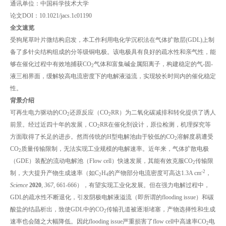
通讯单位：中国科学技术大学
论文DOI：10.1021/jacs.1c01190
全文速览
受狗尾草叶片微结构启发，本工作利用电化学沉积法在气体扩散层(GDL)上制
备了多针尖结构组成的分等级铜电极。该电极具有良好的疏水性和亲气性，能
够在催化过程中有效地捕获CO
气体和富集碱金属阳离子，构建稳定的气-固-
2
液三相界面，缓解较高电流密度下的电解液溢流，实现较长时间内的催化稳定
性。
背景介绍
可再生电力驱动的CO
还原反应（CO
RR）为二氧化碳减排和转化提供了诱人
2
2
前景。经过近四十年的发展，CO
RR在催化剂设计，原位检测，机理探究等
2
方面取得了长足的进步。然而传统的H型电解池由于较低的CO
溶解度易遭受
2
CO
质量传输限制，无法实现工业规模的电解速率。近年来，气体扩散电极
2
（GDE）装配的流动电解池（Flow cell）快速发展，其能有效克服CO
传输限
2
-2
制，大大提升产物生成速率（如C
H
的产物部分电流密度可高达1.3A cm
，
2
4
Science
2020
,
367
, 661-666），有望实现工业化发展。但在强力电解过程中，
GDL的疏水性不断退化，引发阴极电解液溢流（即所谓的flooding issue）和碳
酸盐的结晶析出，致使GDL中的CO
传输孔道被逐渐堵塞，产物选择性和生成
2
速率也会随之大幅降低。因此flooding issue严重损害了flow cell中高速率CO
电
2