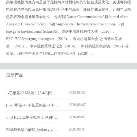
高敏锐教授研究方向是基于无机纳米材料结构的可控合成及优化，实现可持续
电能在洁净氢以及高附加值燃料分子中的高效、廉价存储及转换。近四年以来
已发表20余篇通讯作者论文，包含5篇Nature Communications,3篇Journal of the
American Chemical Society、6篇Angewandte ChemieInternational Edition、2篇
Energy & Environmental Science等。曾获中国新锐科技人物（2020）、
RSC
JMCA
emerging investigator（2020）、香港求是基金会“杰出青年学者
奖”（2018）、中科院优秀博士论文（2014）、中科院院长特别奖（2012）等
奖励。现担任中国青年科技工作者协会理事（2020）。
最新产品
2026-08-07
1-乙酰基-9H-吡啶并[3,4-B]吲哚-3-羧酸_1-Acetyl-9H-pyrido[3,4-b]indole-3-carboxylic acid_CAS:73818-29-8
2026-08-07
(E)-1-甲基-4-(苯基重氮基)-1H-吡唑_(E)-1-methyl-4-(phenyldiazenyl)-1H-pyrazole_CAS:1621915-52-3
2026-08-07
1-{3-[(3,5-二甲基吡唑-1-基)甲基]-4-甲氧基苯基}-2,3,4,9-四氢-1H-吡啶并[3,4-b]吲哚_1-{3-[(3,5-dimethylpyrazol-1-yl)methyl]-4-methoxyphenyl}-2,3,4,9-tetrahydro-1H-pyrido[3,4-b]indole_CAS:1594931-46-0
2026-08-07
羟基酪氨酸油酸酯_hydroxytyrosyl oleate_CAS:611237-25-3