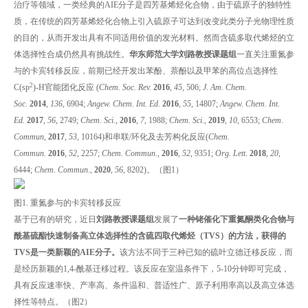
治疗等领域，一类经典的AIE分子是四芳基烯烃化合物，由于硫原子的独特性
质，在传统的四芳基烯烃化合物上引入硫原子可达到改变此类分子光物理性质
的目的，从而开发出具有不同适用价值的发光材料。然而含硫多取代烯烃的立
体选择性合成仍然具有挑战性。
华东师范大学
刘路教授
课题组
一直关注重氮参
与的卡宾转移反应，前期已经开发出苯酚、萘酚以及甲苯的高位点选择性
2
C(sp
)-H官能团化反应 (
Chem. Soc. Rev.
2016
,
45
, 506;
J. Am. Chem.
Soc.
2014
,
136
, 6904;
Angew. Chem. Int. Ed.
2016
,
55
, 14807;
Angew. Chem. Int.
Ed.
2017
,
56
, 2749;
Chem. Sci.,
2016
,
7
, 1988;
Chem. Sci.
,
2019
,
10
, 6553;
Chem.
Commun
,
2017
,
53
, 10164)和串联/环化及去芳构化反应(
Chem.
Commun.
2016
,
52
, 2257;
Chem. Commun
.,
2016
,
52
, 9351;
Org. Lett
.
2018
,
20
,
6444;
Chem. Commun.
,
2020
,
56
, 8202)。（图1）
图1. 重氮参与的卡宾转移反应
基于已有的研究，近日
刘路教授课题组
发展了
一种铑催化下重氮酮类化合物与
酰基硫酯快速制备高立体选择性的含硫四取代烯烃（TVS）的方法，获得的
TVS是一类新颖的AIE分子。
该方法不同于三种已知的硫叶立德迁移反应，而
是经历新颖的1,4-酰基迁移过程。该反应在室温条件下，5-10分钟即可完成，
具有反应速率快、产率高、条件温和、普适性广、原子利用率高以及高立体选
择性等特点。（图2）