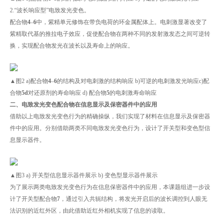
2.“波长响应型”电致发光变色。
配合物
4
–
6
中，紫精单元修饰在带负电荷的环金属配体上。电刺激显著改变了
紫精取代基的推拉电子效应，促使配合物在两种不同的发射激发态之间可逆转
换，实现配合物发光在波长以及寿命上的响应。
▲图2 a)配合物
4
–
6
的结构及对电刺激的结构响应 b)可逆的电刺激发光响应c)配
合物
5
d
对还原剂的寿命响应 d) 配合物
5
的电刺激寿命响应
二、电致发光变色配合物在信息显示及保密器件中的应用
借助以上电致发光变色行为的精确操纵，我们实现了材料在信息显示及保密器
件中的应用。分别借助两类不同电致发光变色行为，设计了开关型和变色型信
息显示器件。
▲图3 a) 开关型信息显示器件展示 b) 变色型显示器件展示
为了展示两类电致发光变色行为在信息保密器件中的应用，本课题组进一步设
计了开关型配合物
7
，通过引入共轭结构，将发光开启后的波长调控到人眼无
法识别的近红外区，由此借助近红外相机实现了信息的读取。