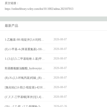
原文链接：
https://onlinelibrary.wiley.com/doi/10.1002/adma.202107013
最新产品
2026-08-07
1-乙酰基-9H-吡啶并[3,4-B]吲哚-3-羧酸_1-Acetyl-9H-pyrido[3,4-b]indole-3-carboxylic acid_CAS:73818-29-8
2026-08-07
(E)-1-甲基-4-(苯基重氮基)-1H-吡唑_(E)-1-methyl-4-(phenyldiazenyl)-1H-pyrazole_CAS:1621915-52-3
2026-08-07
1-{3-[(3,5-二甲基吡唑-1-基)甲基]-4-甲氧基苯基}-2,3,4,9-四氢-1H-吡啶并[3,4-b]吲哚_1-{3-[(3,5-dimethylpyrazol-1-yl)methyl]-4-methoxyphenyl}-2,3,4,9-tetrahydro-1H-pyrido[3,4-b]indole_CAS:1594931-46-0
2026-08-07
羟基酪氨酸油酸酯_hydroxytyrosyl oleate_CAS:611237-25-3
2026-08-07
(R)-N-(2,3-环氧丙基)吲哚_(R) N – (2,3-epoxypropyl) indolee_CAS:1919872-97-1
2026-08-07
[氯化铂(2,6-双(2-吡啶基)-4[1H]-吡啶酮)氯化物]_[Pt(2,6-bis(2-pyridyl)-4[1H]-pyridone)Cl]Cl_CAS:3036295-88-9
2026-08-07
(1′,3′,3′-三甲基螺[苯并[f][1,4]苯并噁嗪-3,2′-吲哚]-9-基) 4-丁氧基苯甲酸酯_(1′,3′,3′-trimethylspiro[benzo[f][1,4]benzoxazine-3,2′-indole]-9-yl) 4-butoxybenzoate_CAS:400020-54-4
2026-02-26
(3S）-2,2′-双（2,2′-联噻吩-5-基）-3,3′-联环烷_(3S)-2,2′-bis(2,2′-bithiophene-5-yl)-3,3′-bithianaphthene_CAS:1594931-46-0