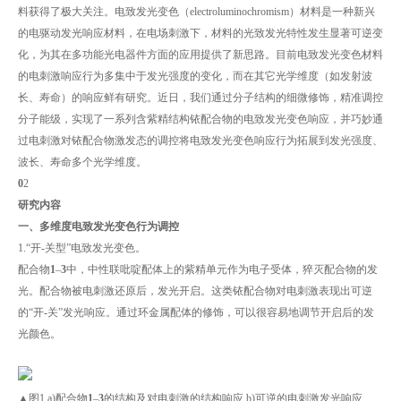
料获得了极大关注。电致发光变色（electroluminochromism）材料是一种新兴
的电驱动发光响应材料，在电场刺激下，材料的光致发光特性发生显著可逆变
化，为其在多功能光电器件方面的应用提供了新思路。目前电致发光变色材料
的电刺激响应行为多集中于发光强度的变化，而在其它光学维度（如发射波
长、寿命）的响应鲜有研究。近日，我们通过分子结构的细微修饰，精准调控
分子能级，实现了一系列含紫精结构铱配合物的电致发光变色响应，并巧妙通
过电刺激对铱配合物激发态的调控将电致发光变色响应行为拓展到发光强度、
波长、寿命多个光学维度。
0
2
研究内容
一、多维度电致发光变色行为调控
1.“开-关型”电致发光变色。
配合物
1
–
3
中，中性联吡啶配体上的紫精单元作为电子受体，猝灭配合物的发
光。配合物被电刺激还原后，发光开启。这类铱配合物对电刺激表现出可逆
的“开-关”发光响应。通过环金属配体的修饰，可以很容易地调节开启后的发
光颜色。
▲图1 a)配合物
1
–
3
的结构及对电刺激的结构响应 b)可逆的电刺激发光响应