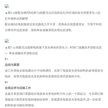
▲图4 a)铱配合物
7
的结构 b)肉眼无法识别的近红外区域的发光强度变化 c)近
红外相机信息解密
配合物
5
在电刺激前后发光颜色几乎不变，而寿命出现显著变化，可用于时间
分辨光学信息保密，借助寿命成像系统实现信息读取。
▲图5 a) 肉眼无法观察电刺激下发光寿命的变化 b）时间门成像技术读取信息
c）寿命成像技术读取信息
0
3
总结与展望
该工作系统全面地通过分子结构调控，实现了电致发光变色材料的多维度发光
响应，有望为电致发光变色材料的发展和应用开辟新的方向。
0
4
自我点评与后续工作
这篇文章是我们课题组在电致发光变色材料方向上的一个新起点。今后我们期
望能设计新型多阶电刺激响应材料，发展柔性电致发光变色器件,进一步拓宽
材料的多功能应用领域。