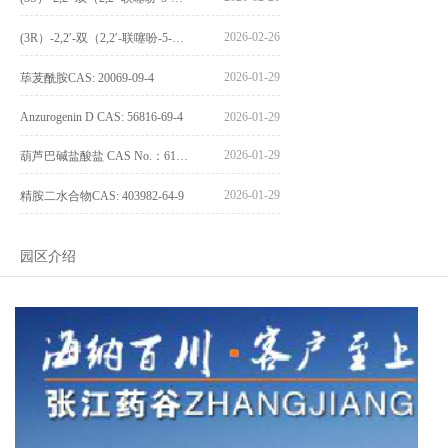
2026-02-26
(3R）-2,2′-双（2,2′-联噻吩-5-基）-3,3′-联环烷_(3R)-2,2′-bis(2,2′-bithiophene-5-yl)-3,3′-bithianaphthene_CAS:1594931-42-6
2026-01-29
荜茇酰胺CAS: 20069-09-4
Anzurogenin D CAS: 56816-69-4
2026-01-29
2026-01-29
葫芦巴碱盐酸盐 CAS No.：6138-41-6
2026-01-29
精胺二水合物CAS: 403982-64-9
园区介绍