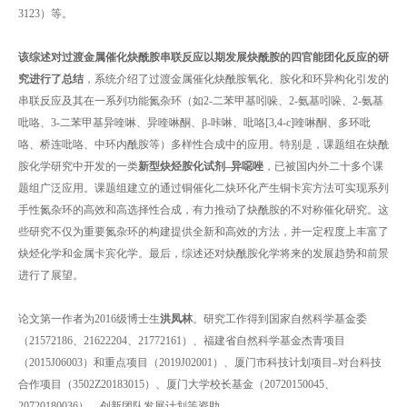
3123）等。
该综述对过渡金属催化炔酰胺串联反应以期发展炔酰胺的四官能团化反应的研
究进行了总结
，系统介绍了过渡金属催化炔酰胺氧化、胺化和环异构化引发的
串联反应及其在一系列功能氮杂环（如2-二苯甲基吲哚、2-氨基吲哚、2-氨基
吡咯、3-二苯甲基异喹啉、异喹啉酮、β-咔啉、吡咯[3,4-c]喹啉酮、多环吡
咯、桥连吡咯、中环内酰胺等）多样性合成中的应用。特别是，课题组在炔酰
胺化学研究中开发的一类
新型炔烃胺化试剂–异噁唑
，已被国内外二十多个课
题组广泛应用。课题组建立的通过铜催化二炔环化产生铜卡宾方法可实现系列
手性氮杂环的高效和高选择性合成，有力推动了炔酰胺的不对称催化研究。这
些研究不仅为重要氮杂环的构建提供全新和高效的方法，并一定程度上丰富了
炔烃化学和金属卡宾化学。最后，综述还对炔酰胺化学将来的发展趋势和前景
进行了展望。
论文第一作者为2016级博士生
洪凤林
。研究工作得到国家自然科学基金委
（21572186、21622204、21772161）、福建省自然科学基金杰青项目
（2015J06003）和重点项目（2019J02001）、厦门市科技计划项目–对台科技
合作项目（3502Z20183015）、厦门大学校长基金（20720150045、
20720180036）、创新团队发展计划等资助。