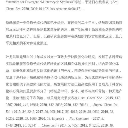
Ynamides for Divergent N-Heterocycle Synthesis”综述，于近日在线发表（
Acc.
Chem. Res.
2020
, DOI: 10.1021/acs.accounts.0c00417）。
炔酰胺是一类杂原子取代的富电子炔烃。在过去的二十年里，炔酰胺因其独特
的反应活性和选择性受到越来越多的关注，被广泛应用于高效和高选择性的构
建系列含氮分子。但是，以往研究主要集中在炔酰胺的双官能团化反应，且几
乎无相关的不对称催化报道。
叶龙武课题组自2011年成立以来一直致力于炔酰胺化学研究。发展了多种策略
实现炔酰胺等杂原子取代炔烃转化的区域和立体选择性控制，结合新催化体
系、新催化剂和新型反应试剂的设计与开发，围绕杂环药物优势骨架的构建，
发展了系列基于炔酰胺等杂原子取代炔烃的新反应，为合成结构多样性的杂环
化合物提供了高效简洁的方法。所发展的方法已被高效应用于合成几十种含药
物核心骨架的重要杂环分子（特别是中环、多环、桥环等杂环骨架）和天然产
物、生物活性分子和药物。相关研究成果发表在
J. Am. Chem. Soc.
（
2015
,
137
,
9567;
2019
,
141
, 16961;
2020
,
142
, 3636;
2020
,
142
, 7618）、
Angew. Chem. Int.
Ed.
（
2015
,
54
, 8245;
2017
,
56
, 605;
2017
,
56
, 4015;
2019
,
58
, 9632;
2019
,
58
,
16252;
2020
,
59
, 1666;
2020
,
59
, in press）、
Nat. Commun.
（
2017
,
8
,
1748;
2019
,
10
, 3234）、
Chem. Sci.
（
2014
,
5
, 4057;
2015
,
6
, 1265;
2019
,
10
,