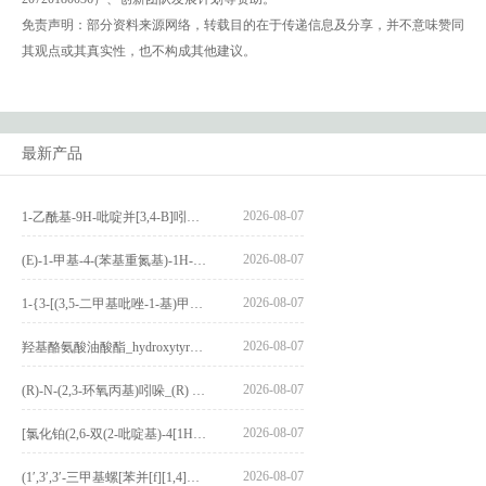
免责声明：部分资料来源网络，转载目的在于传递信息及分享，并不意味赞同
其观点或其真实性，也不构成其他建议。
最新产品
2026-08-07
1-乙酰基-9H-吡啶并[3,4-B]吲哚-3-羧酸_1-Acetyl-9H-pyrido[3,4-b]indole-3-carboxylic acid_CAS:73818-29-8
2026-08-07
(E)-1-甲基-4-(苯基重氮基)-1H-吡唑_(E)-1-methyl-4-(phenyldiazenyl)-1H-pyrazole_CAS:1621915-52-3
2026-08-07
1-{3-[(3,5-二甲基吡唑-1-基)甲基]-4-甲氧基苯基}-2,3,4,9-四氢-1H-吡啶并[3,4-b]吲哚_1-{3-[(3,5-dimethylpyrazol-1-yl)methyl]-4-methoxyphenyl}-2,3,4,9-tetrahydro-1H-pyrido[3,4-b]indole_CAS:1594931-46-0
2026-08-07
羟基酪氨酸油酸酯_hydroxytyrosyl oleate_CAS:611237-25-3
2026-08-07
(R)-N-(2,3-环氧丙基)吲哚_(R) N – (2,3-epoxypropyl) indolee_CAS:1919872-97-1
2026-08-07
[氯化铂(2,6-双(2-吡啶基)-4[1H]-吡啶酮)氯化物]_[Pt(2,6-bis(2-pyridyl)-4[1H]-pyridone)Cl]Cl_CAS:3036295-88-9
2026-08-07
(1′,3′,3′-三甲基螺[苯并[f][1,4]苯并噁嗪-3,2′-吲哚]-9-基) 4-丁氧基苯甲酸酯_(1′,3′,3′-trimethylspiro[benzo[f][1,4]benzoxazine-3,2′-indole]-9-yl) 4-butoxybenzoate_CAS:400020-54-4