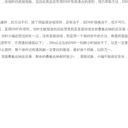
，浓缩时仍然很危险。况且此类反应常用DMF等高沸点的溶剂，强力萃取方法，DM
易爆炸，此方法不行。除了用旋蒸浓缩溶剂，还有冻干，但DMF很难冻干，也不可行
况，是用DMF作溶剂，当时文献报道的后处理竟然是直接浓缩含有叠氮化钠的反应液
。当时小编还想活的长一点，没有直接浓缩，而是用一个相对折中的方法：将搅拌器旋
里即可，不用通到液面以下），200mL左右的DMF一到两小时就吹干了。注意一定
停止搅拌。整个操作过程通风橱一定要拉到最低，最好放个挡板，以防万一。
次，克级叠氮化钠反应量，剩余的叠氮化钠相对较少），谨慎试验，小编不能保证安全