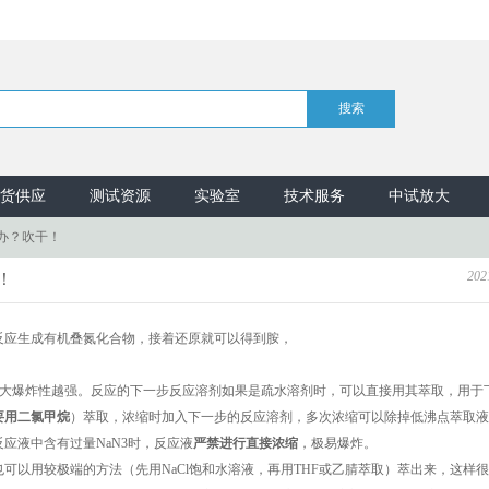
货供应
测试资源
实验室
技术服务
中试放大
办？吹干！
202
！
反应生成有机叠氮化合物，接着还原就可以得到胺，
越大爆炸性越强。反应的下一步反应溶剂如果是疏水溶剂时，可以直接用其萃取，用于
要用二氯甲烷
）萃取，浓缩时加入下一步的反应溶剂，多次浓缩可以除掉低沸点萃取液
应液中含有过量NaN3时，反应液
严禁进行直接浓缩
，极易爆炸。
可以用较极端的方法（先用NaCl饱和水溶液，再用THF或乙腈萃取）萃出来，这样