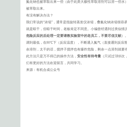
氮化钠也被萃取出来一些（由于此类大极性萃取溶剂可以溶一些水）
被萃取出来。
有没有解决办法？
我们常说的“浓缩”，通常是指旋转蒸发仪浓缩，叠氮化钠浓缩很容
就是晾干，但晾干时间，老板肯定不同意。小编曾经遇到过类似情
危险反应的后处理一定要请教实验室中的老员工，不要尽信文献
）
调到最低，在80℃下（反应温度），不断通入氮气（直接通到反应瓶
余溶剂，太干的话，搅拌子搅拌也有爆炸危险，剩余一点溶剂就要
此方法只是万不得已的操作方法，
安全性有待考量
（只试过5到6
们有更好的方法欢迎留言，共同学习。
来源：有机合成公众号