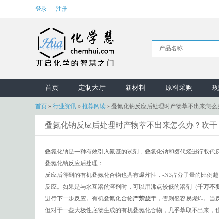
登录
注册
首页
定制大厅
新材料
原料采购
现
首页
»
行业资讯
»
推荐阅读
»
叠氮化钠反应后处理时产物萃不出来怎么
叠氮化钠反应后处理时产物萃不出来怎么办？吹干
叠氮化钠是一种有效引入氨基的试剂，叠氮化钠和卤代烃进行取代
叠氮化钠反应后处理：
反应后得到的有机叠氮化合物也具有爆炸性，-N3占分子量的比例
反应。如果是与水互溶的溶剂时，可以用沸点较低的溶剂（
千万
不
进行下一步反应。有机叠氮化合物
严禁旋干
，否则很容易爆炸。当反
但对于一些大极性底物生成的有机叠氮化合物，几乎萃取不出来，也