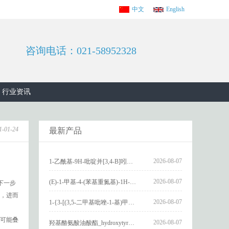
中文
English
咨询电话：021-58952328
行业资讯
1-01-24
最新产品
2026-08-07
1-乙酰基-9H-吡啶并[3,4-B]吲哚-3-羧酸_1-Acetyl-9H-pyrido[3,4-b]indole-3-carboxylic acid_CAS:73818-29-8
2026-08-07
(E)-1-甲基-4-(苯基重氮基)-1H-吡唑_(E)-1-methyl-4-(phenyldiazenyl)-1H-pyrazole_CAS:1621915-52-3
下一步
，进而
2026-08-07
1-{3-[(3,5-二甲基吡唑-1-基)甲基]-4-甲氧基苯基}-2,3,4,9-四氢-1H-吡啶并[3,4-b]吲哚_1-{3-[(3,5-dimethylpyrazol-1-yl)methyl]-4-methoxyphenyl}-2,3,4,9-tetrahydro-1H-pyrido[3,4-b]indole_CAS:1594931-46-0
很可能叠
2026-08-07
羟基酪氨酸油酸酯_hydroxytyrosyl oleate_CAS:611237-25-3