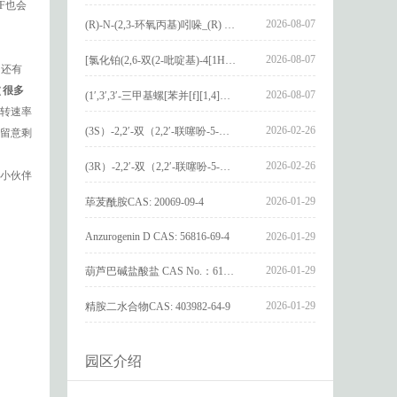
F也会
2026-08-07
(R)-N-(2,3-环氧丙基)吲哚_(R) N – (2,3-epoxypropyl) indolee_CAS:1919872-97-1
2026-08-07
[氯化铂(2,6-双(2-吡啶基)-4[1H]-吡啶酮)氯化物]_[Pt(2,6-bis(2-pyridyl)-4[1H]-pyridone)Cl]Cl_CAS:3036295-88-9
。还有
（
很多
2026-08-07
(1′,3′,3′-三甲基螺[苯并[f][1,4]苯并噁嗪-3,2′-吲哚]-9-基) 4-丁氧基苯甲酸酯_(1′,3′,3′-trimethylspiro[benzo[f][1,4]benzoxazine-3,2′-indole]-9-yl) 4-butoxybenzoate_CAS:400020-54-4
转速率
2026-02-26
(3S）-2,2′-双（2,2′-联噻吩-5-基）-3,3′-联环烷_(3S)-2,2′-bis(2,2′-bithiophene-5-yl)-3,3′-bithianaphthene_CAS:1594931-46-0
要留意剩
2026-02-26
(3R）-2,2′-双（2,2′-联噻吩-5-基）-3,3′-联环烷_(3R)-2,2′-bis(2,2′-bithiophene-5-yl)-3,3′-bithianaphthene_CAS:1594931-42-6
，小伙伴
2026-01-29
荜茇酰胺CAS: 20069-09-4
Anzurogenin D CAS: 56816-69-4
2026-01-29
2026-01-29
葫芦巴碱盐酸盐 CAS No.：6138-41-6
2026-01-29
精胺二水合物CAS: 403982-64-9
园区介绍