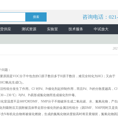
咨询电话：021-5
货供应
测试资源
实验室
技术服务
中试放大
202
个问题：
要原因是VOC分子中包含的Cl原子数目多于H原子数目，难完全转化为HCl；又由于
Cl氧化生成Cl
。
2
–
活性组分发生了作用。Cl
对Pd、Pt催化剂起抑制作用，而且Pd、Pt的分散度越高，Cl
30～230 ℃）与Pd、Pt易形成氯化物而造成催化剂中毒。
催化室温度不足600℃时DMF、NMP分子不能破坏生成二氧化碳、水、氮氧化物，产
化剂吸附后又脱附被流体带走部分催化剂的金属活性组分（因DMF、NMP同时又是
P等含N有机化合物将被催化燃烧，生成的氮氧化物浓度较高时将呈黄烟状，氮氧化物因