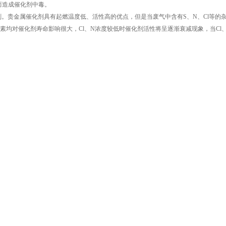
而造成催化剂中毒。
剂。贵金属催化剂具有起燃温度低、活性高的优点，但是当废气中含有S、N、Cl等的
素均对催化剂寿命影响很大，Cl、N浓度较低时催化剂活性将呈逐渐衰减现象，当Cl