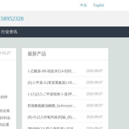
中文
English
8952328
行业资讯
1-02-27
最新产品
2026-08-07
1-乙酰基-9H-吡啶并[3,4-B]吲哚-3-羧酸_1-Acetyl-9H-pyrido[3,4-b]indole-3-carboxylic acid_CAS:73818-29-8
2026-08-07
(E)-1-甲基-4-(苯基重氮基)-1H-吡唑_(E)-1-methyl-4-(phenyldiazenyl)-1H-pyrazole_CAS:1621915-52-3
2026-08-07
1-{3-[(3,5-二甲基吡唑-1-基)甲基]-4-甲氧基苯基}-2,3,4,9-四氢-1H-吡啶并[3,4-b]吲哚_1-{3-[(3,5-dimethylpyrazol-1-yl)methyl]-4-methoxyphenyl}-2,3,4,9-tetrahydro-1H-pyrido[3,4-b]indole_CAS:1594931-46-0
–
的抑
2026-08-07
羟基酪氨酸油酸酯_hydroxytyrosyl oleate_CAS:611237-25-3
生的后果
2026-08-07
(R)-N-(2,3-环氧丙基)吲哚_(R) N – (2,3-epoxypropyl) indolee_CAS:1919872-97-1
良好的金
其比重
2026-08-07
[氯化铂(2,6-双(2-吡啶基)-4[1H]-吡啶酮)氯化物]_[Pt(2,6-bis(2-pyridyl)-4[1H]-pyridone)Cl]Cl_CAS:3036295-88-9