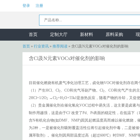
登录
注册
首页
定制大厅
新材料
原料采购
现
首页
»
行业资讯
»
推荐阅读
»
含Cl及N元素VOCs对催化剂的影响
含Cl及N元素VOCs对催化剂的影响
目前催化燃烧有机废气净化治理工艺，卤化物VOC对催化剂存在两
（1）产生HCl、Cl
、CO和光气等副产物。Cl
、CO和光气产生的主
2
2
2HCl+1/2O
→Cl
+H
O+55kJ是放热反应，随着产物的冷却，又促使H
2
2
2
（2）贵金属催化剂在催化氧化VOC过程中易失活，这主要是卤素与
–
制作用越强，这是由于Cl
改变了Pd、Pt表面的稳定性，在低温下（1
含N有机化合物(如DMF、NMP)因其起燃温度高而难以催化燃烧，
为2种，一是被催化剂吸附覆盖活性位将引起催化剂中毒，二是被催
属萃取剂）。催化剂因局部温度过高（超过600℃）时DMF、NM