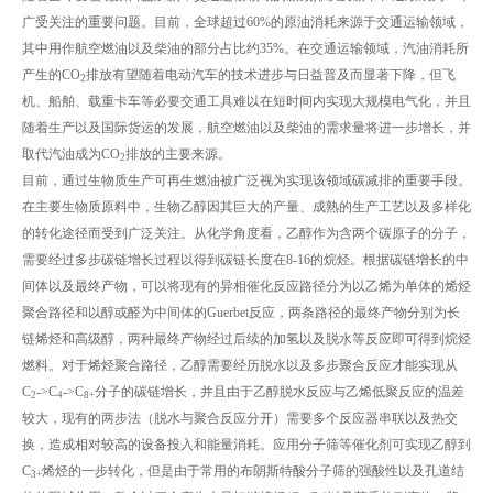
广受关注的重要问题。目前，全球超过60%的原油消耗来源于交通运输领域，
其中用作航空燃油以及柴油的部分占比约35%。在交通运输领域，汽油消耗所
产生的CO
排放有望随着电动汽车的技术进步与日益普及而显著下降，但飞
2
机、船舶、载重卡车等必要交通工具难以在短时间内实现大规模电气化，并且
随着生产以及国际货运的发展，航空燃油以及柴油的需求量将进一步增长，并
取代汽油成为CO
排放的主要来源。
2
目前，通过生物质生产可再生燃油被广泛视为实现该领域碳减排的重要手段。
在主要生物质原料中，生物乙醇因其巨大的产量、成熟的生产工艺以及多样化
的转化途径而受到广泛关注。从化学角度看，乙醇作为含两个碳原子的分子，
需要经过多步碳链增长过程以得到碳链长度在8-16的烷烃。根据碳链增长的中
间体以及最终产物，可以将现有的异相催化反应路径分为以乙烯为单体的烯烃
聚合路径和以醇或醛为中间体的Guerbet反应，两条路径的最终产物分别为长
链烯烃和高级醇，两种最终产物经过后续的加氢以及脱水等反应即可得到烷烃
燃料。对于烯烃聚合路径，乙醇需要经历脱水以及多步聚合反应才能实现从
C
->C
->C
分子的碳链增长，并且由于乙醇脱水反应与乙烯低聚反应的温差
2
4
8+
较大，现有的两步法（脱水与聚合反应分开）需要多个反应器串联以及热交
换，造成相对较高的设备投入和能量消耗。应用分子筛等催化剂可实现乙醇到
C
烯烃的一步转化，但是由于常用的布朗斯特酸分子筛的强酸性以及孔道结
3+