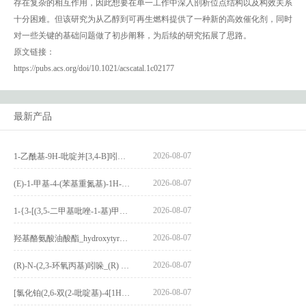
存在复杂的相互作用，因此想要在单一工作中深入剖析位点结构以及构效关系
十分困难。但该研究为从乙醇到可再生燃料提供了一种新的高效催化剂，同时
对一些关键的基础问题做了初步阐释，为后续的研究拓展了思路。
原文链接：
https://pubs.acs.org/doi/10.1021/acscatal.1c02177
最新产品
2026-08-07
1-乙酰基-9H-吡啶并[3,4-B]吲哚-3-羧酸_1-Acetyl-9H-pyrido[3,4-b]indole-3-carboxylic acid_CAS:73818-29-8
2026-08-07
(E)-1-甲基-4-(苯基重氮基)-1H-吡唑_(E)-1-methyl-4-(phenyldiazenyl)-1H-pyrazole_CAS:1621915-52-3
2026-08-07
1-{3-[(3,5-二甲基吡唑-1-基)甲基]-4-甲氧基苯基}-2,3,4,9-四氢-1H-吡啶并[3,4-b]吲哚_1-{3-[(3,5-dimethylpyrazol-1-yl)methyl]-4-methoxyphenyl}-2,3,4,9-tetrahydro-1H-pyrido[3,4-b]indole_CAS:1594931-46-0
2026-08-07
羟基酪氨酸油酸酯_hydroxytyrosyl oleate_CAS:611237-25-3
2026-08-07
(R)-N-(2,3-环氧丙基)吲哚_(R) N – (2,3-epoxypropyl) indolee_CAS:1919872-97-1
2026-08-07
[氯化铂(2,6-双(2-吡啶基)-4[1H]-吡啶酮)氯化物]_[Pt(2,6-bis(2-pyridyl)-4[1H]-pyridone)Cl]Cl_CAS:3036295-88-9