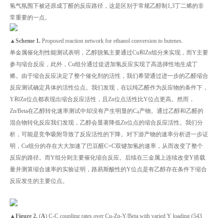
氢气氛围下被还原成丁醛的反应路径，这是区别于常规乙醇制1,3丁二烯的非
常重要的一点。
▲Scheme 1.
Proposed reaction network for ethanol conversion to butenes.
单金属催化剂性能测试表明，乙醇脱氢主要通过Cu和Zn组分来实现，而Y主要
参与缩合反应，此外，Cu组分通过促进加氢反应实现了高选择性地生成丁
烯。由于缩合反应决定了整个催化剂的活性，我们希望通过进一步的乙醛缩合
反应测试确定具体的活性位点。我们发现，在以纯乙醛作为反应物的条件下，
Y和Zn位点都表现出缩合反应活性，且Zn位点活性比Y位点更高。然而，
Zn/Beta在乙醇转化速率测试中却没有产生明显的C
产物。通过乙醇和乙醛的
4
混合物转化反应我们发现，乙醇会显著降低Zn位点的缩合反应活性。我们分
析，可能是竞争吸附导致了反应活性的下降。对下游产物的速率分析进一步证
明，Cu组分的存在大大加速了巴豆醛C=C双键加氢的速率，从而改变了整个
反应的路径。而Y组分则主要催化缩合反应。后续在三金属上连续改变Y搭载
量并测算缩合速率的实验证明，路易斯酸性的Y位点是有乙醇存在条件下缩合
反应发生的主要位点。
▲Figure 2.
(
A
) C-C coupling rates over Cu-Zn-Y/Beta with varied Y loading (543