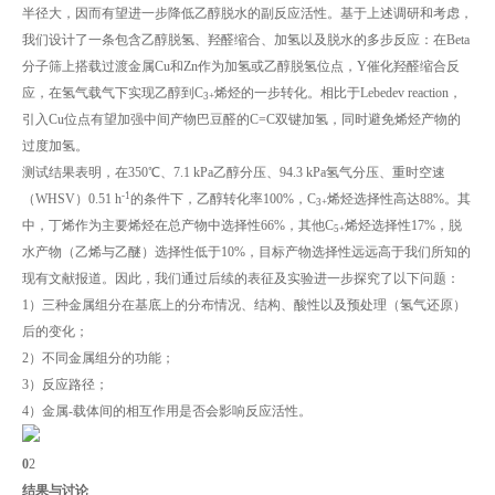
半径大，因而有望进一步降低乙醇脱水的副反应活性。基于上述调研和考虑，
我们设计了一条包含乙醇脱氢、羟醛缩合、加氢以及脱水的多步反应：在Beta
分子筛上搭载过渡金属Cu和Zn作为加氢或乙醇脱氢位点，Y催化羟醛缩合反
应，在氢气载气下实现乙醇到C
烯烃的一步转化。相比于Lebedev reaction，
3+
引入Cu位点有望加强中间产物巴豆醛的C=C双键加氢，同时避免烯烃产物的
过度加氢。
测试结果表明，在350℃、7.1 kPa乙醇分压、94.3 kPa氢气分压、重时空速
-1
（WHSV）0.51 h
的条件下，乙醇转化率100%，C
烯烃选择性高达88%。其
3+
中，丁烯作为主要烯烃在总产物中选择性66%，其他C
烯烃选择性17%，脱
5+
水产物（乙烯与乙醚）选择性低于10%，目标产物选择性远远高于我们所知的
现有文献报道。因此，我们通过后续的表征及实验进一步探究了以下问题：
1）三种金属组分在基底上的分布情况、结构、酸性以及预处理（氢气还原）
后的变化；
2）不同金属组分的功能；
3）反应路径；
4）金属-载体间的相互作用是否会影响反应活性。
0
2
结果与讨论