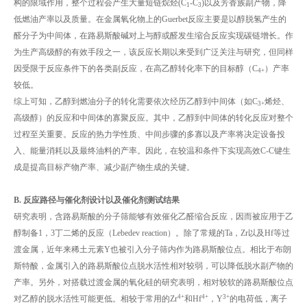
构的限域作用，整个过程会产生大量短链烷烃(C
-C
)以及芳香族副产物，降
1
3
低燃油产率以及质量。在金属氧化物上的Guerbet反应主要是以醇脱氢产生的
醛分子为中间体，在路易斯酸碱对上与醇或醛发生缩合反应实现碳链增长。作
为生产高级醇的有效手段之一，该反应长期以来受到广泛关注与研究，但同样
因受限于反应条件下的各类副反应，在高乙醇转化率下的目标醇（C
）产率
4+
较低。
综上可知，乙醇到燃油分子的转化需要依次经历乙醇到中间体（如C
烯烃、
3+
高级醇）的反应和中间体的寡聚反应。其中，乙醇到中间体的转化反应对整个
过程至关重要。反应的热力学性质、中间步骤的多寡以及产率将决定设备投
入、能量消耗以及最终油料的产率。因此，在较温和条件下实现高效C-C键生
成是提高目标产物产率、减少副产物生成的关键。
B.
反应路径与催化剂设计以及催化剂测试结果
研究表明，含路易斯酸的分子筛能够有效催化乙醛缩合反应，因而被应用于乙
醇制备1，3丁二烯的反应（Lebedev reaction）。除了常规的Ta，Zr以及Hf等过
渡金属，近年来稀土元素Y也被引入分子筛内作为路易斯酸位点。相比于布朗
斯特酸，金属引入的路易斯酸位点脱水活性相对较弱，可以降低脱水副产物的
产率。另外，对搭载过渡金属的氧化硅的研究表明，相对较软的路易斯酸位点
4+
4+
3+
对乙醇的脱水活性可能更低。相较于常用的Zr
和Hf
，Y
的电荷低，离子