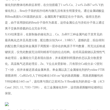
催化剂的整体结构表征表明，在分别搭载了1 wt% Cu、2 wt% Zn和7 wt% Y的
催化剂上，Beta分子筛的拓扑结构与微孔没有发生明显变化。通过金属硝酸盐
和Beta表面Si-OH基团的反应，金属阳离子被固定在分子筛内。值得注意的
是，由于采用脱铝的Beta分子筛作为基底，这些金属位点与含铝分子筛上通过
离子交换所搭载的位点完全不同。
XAS结果显示，在新制备的催化剂上，Cu、Zn和Y三种金属均处于其常见的
最高氧化态并且高度分散，配位数分别为4.4，3.9和5.7。遗憾的是，拟合得到
的配位数只能反映金属原子周围第一层存在的氧原子平均数量，而无法反映成
键状况，仅凭此数据无法得到精准可信的位点结构。在经高温煅烧以及惰性气
体处理后，金属组分只是表现出脱水，并未观察到明显的价态以及分散度变
化。高温氢气还原处理后，Zn、Y位点未受影响，只有部分Cu组分从+2变到
了+1价，但并未被还原成金属单质。单金属以及三金属催化剂的Pyridine FTIR
-1
谱图表明，Cu和Zn引入了特征峰在1450 cm
处的路易斯酸，而路易斯酸性的
-1
Y特征峰在1445 cm
，该结果与我们之前对Zn-Y/Beta催化剂的表征一致（
ACS
Catal.
2021, 11, 7193−7209）。在三金属催化剂中，这些路易斯酸特征都得以
保留。