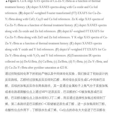
▲Figure 1.
Cu K edge XAS spectra of Cu-Zn-Y
/Beta as a function of thermal
7
treatment history. (
A
) depict XANES spectra along with Cu oxide and Cu foil
2
references. (
B
) depict k
-weighted Fourier transformed (FT) EXAFS for Cu-Zn-
Y
/Beta along with CuO, Cu
O and Cu foil references. Zn K edge XAS spectra of
7
2
Cu-Zn-Y
/Beta as a function of thermal treatment history. (
C
) depict XANES spectra
7
2
along with Zn oxide and Zn foil references. (
D
) depict k
-weighted FT EXAFS for
Cu-Zn-Y
/Beta along with ZnO and Zn foil references. Y K edge XAS spectra of Cu-
7
Zn-Y
/Beta as a function of thermal treatment history. (
E
) depict XANES spectra
7
2
along with Y oxide and Y foil references. (
F
) depict k
-weighted FT EXAFS for Cu-
Zn-Y
/Beta along with Y
O
and Y foil references. (
G
)Transmission IR spectra
7
2
3
collected on (a) DeAl-Beta, (b) Cu/Beta, (c) Zn/Beta, (d) Y
/Beta, (e) Zn-Y
/Beta, and
7
7
(f) Cu-Zn-Y
/Beta after pyridine saturation at 423 K.
7
通过控制低转化率下的初始产物以及中间体转化实验，我们验证了初始设计的
反应路线。乙醇经过脱氢反应后得到乙醛，再经缩合反应生成C
中间体巴豆
4
醛。后续的加氢反应存在两条路径。其一是通过金属粒子上氢气分子直接加氢
或者在路易斯酸位点上通过MPV还原反应，巴豆醛的C=O被加氢形成巴豆
醇。巴豆醇在酸位点上脱水得到1,3丁二烯，而后通过选择性加氢过程得到丁
烯。第二条路径是巴豆醛的C=C双键被还原生成丁醛，进一步加氢得到丁醇。
在酸性位点作用下，丁醇脱水生成丁烯。Cu位点的存在大大促进了巴豆醛在