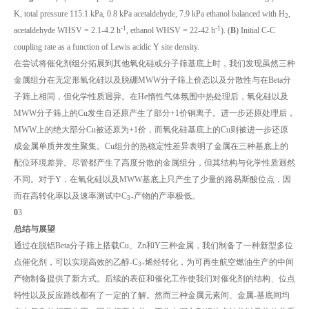
K, total pressure 115.1 kPa, 0.8 kPa acetaldehyde, 7.9 kPa ethanol balanced with H
,
2
-1
-1
acetaldehyde WHSV = 2.1-4.2 h
, ethanol WHSV = 22-42 h
). (
B
) Initial C-C
coupling rate as a function of Lewis acidic Y site density.
在尝试将催化剂组分拓展到其他氧化硅或分子筛基底上时，我们发现虽然三种
金属组分在无定形氧化硅以及脱硼MWW分子筛上价态以及分散性与在Beta分
子筛上相同，但化学性质迥异。在He惰性气体氛围中热处理后，氧化硅以及
MWW分子筛上的Cu发生自还原产生了部分+1价铜离子。进一步还原处理后，
MWW上的绝大部分Cu被还原为+1价，而氧化硅基底上的Cu则被进一步还原
成金属单质并发生聚集。Cu组分的热稳定性差异表明了金属在三种基底上的
配位环境差异。尽管都产生了高度分散的金属组分，但其结构与化学性质迥然
不同。对于Y，在氧化硅以及MWW基底上只产生了少量的路易斯酸位点，因
而在高转化率以及速率测试中C
产物的产率极低。
3+
0
3
总结与展望
通过在脱铝Beta分子筛上搭载Cu、Zn和Y三种金属，我们制备了一种新型多位
点催化剂，可以实现高效的乙醇-C
烯烃转化，为可再生航空燃油生产的中间
3+
产物制备提供了新方式。后续的表征和催化工作使我们对催化剂的结构、位点
特性以及反应路线都有了一定的了解。然而三种金属元素间、金属-基底间均