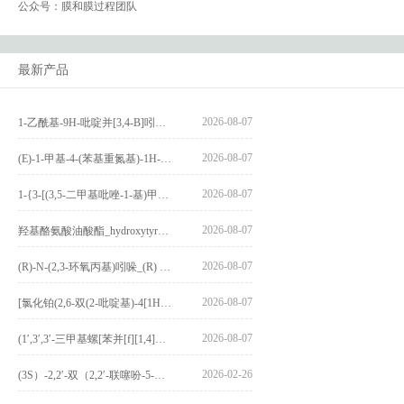
公众号：膜和膜过程团队
最新产品
2026-08-07
1-乙酰基-9H-吡啶并[3,4-B]吲哚-3-羧酸_1-Acetyl-9H-pyrido[3,4-b]indole-3-carboxylic acid_CAS:73818-29-8
2026-08-07
(E)-1-甲基-4-(苯基重氮基)-1H-吡唑_(E)-1-methyl-4-(phenyldiazenyl)-1H-pyrazole_CAS:1621915-52-3
2026-08-07
1-{3-[(3,5-二甲基吡唑-1-基)甲基]-4-甲氧基苯基}-2,3,4,9-四氢-1H-吡啶并[3,4-b]吲哚_1-{3-[(3,5-dimethylpyrazol-1-yl)methyl]-4-methoxyphenyl}-2,3,4,9-tetrahydro-1H-pyrido[3,4-b]indole_CAS:1594931-46-0
2026-08-07
羟基酪氨酸油酸酯_hydroxytyrosyl oleate_CAS:611237-25-3
2026-08-07
(R)-N-(2,3-环氧丙基)吲哚_(R) N – (2,3-epoxypropyl) indolee_CAS:1919872-97-1
2026-08-07
[氯化铂(2,6-双(2-吡啶基)-4[1H]-吡啶酮)氯化物]_[Pt(2,6-bis(2-pyridyl)-4[1H]-pyridone)Cl]Cl_CAS:3036295-88-9
2026-08-07
(1′,3′,3′-三甲基螺[苯并[f][1,4]苯并噁嗪-3,2′-吲哚]-9-基) 4-丁氧基苯甲酸酯_(1′,3′,3′-trimethylspiro[benzo[f][1,4]benzoxazine-3,2′-indole]-9-yl) 4-butoxybenzoate_CAS:400020-54-4
2026-02-26
(3S）-2,2′-双（2,2′-联噻吩-5-基）-3,3′-联环烷_(3S)-2,2′-bis(2,2′-bithiophene-5-yl)-3,3′-bithianaphthene_CAS:1594931-46-0