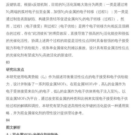
反键轨道。根据π反馈机制，目前的N
活化策略大致分为两类：一类是通过将
2
N
两端的孤对电子拉至金属，加强N
向金属的电子转移（过程1）；另一类是
2
2
通过制造表面缺陷、构建异质结等促进金属向N
的电子转移（过程2）。然
2
而，过程1（电子接受）和过程2（电子供给）是两个电子转移方向相反且强耦
合的过程，存在“此消彼长”的博弈效应，直接导致了很高的N
活化能垒和很低
2
的光催化活性。协调上述两个过程的前提是活性位点同时具备较强的电子接受
能力和电子供给能力，依靠单金属催化剂难以奏效。设计具有双金属活性位点
的光催化剂有望成为N
高效活化的新途径。
2
0
3
研究出发点
本研究使用电离势能（
I
）作为描述符衡量活性位点的电子接受和电子供给能
n
力，设计并制备了一系列双金属MOFs。在双金属MOFs中，高
I
的金属作为
n
电子受体接受来自N
的电子，低
I
的金属作为电子供体将电子注入至N
。以
2
n
2
双金属MOFs为平台，通过改变双金属的种类和比例来实现电子接受和电子供
给过程的解耦和调控。本研究有望为促进高惰性化学键的活化提供一种通用策
略，并为双金属催化剂的理性设计提供理论参考。
0
4
图文解析
A：双金属MOFs光催化剂的制备