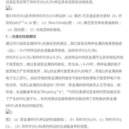
试表征等证明了BMOF(Sr)-0.2Fe样品具有优异的光电性质。
图4 MOF(Sr)及所有BMOF(Sr)-Fe样品的（a）紫外-可见漫反射光谱和（b）对
1/2
应的(
αhv
)
vs.
hv
图；（c）Mott-Schottky图；（d）瞬态荧光寿命衰减曲线；
（e）阻抗图；（f）光电流响应曲线。
C：光催化性能测试
通过对六组双金属MOFs光催化剂的测试，我们发现当两种金属的电离势能差
（∆
I
）< 6 eV时样品的合成氨速率较低，如BMOF(Sr)-0.2Ba、
n
BMOF(Co)-0.2Zn 和BMOF(Ru)-0.2Fe。这些样品中的双金属节点具有相近的电
子接受能力，难以形成双金属协同效应。而当∆
I
≥ 6 eV时，两种金属的电子
n
接受能力产生明显差异，高
I
的金属可接受来自N
的电子，而低
I
的金属则将
n
2
n
电子注入至N
，由此导致的双金属协同效应可较好地协调电子接受和电子供
2
给过程。当高
I
金属的比例达到~20%时，双金属的协同效应占主导地位，相
n
-1
-1
15
应地，合成氨速率高达780 μmol g
h
。
N同位素测试及多组对照实验证实
了产生的NH
源于N
，长时间测试实验和循环实验证明了所制备的双金属
3
2
MOFs具有良好的稳定性。
图5 （a）双金属MOFs样品的性能曲线；（b）BMOF(Sr)-Fe,（c）BMOF(Sr)-
Co，（d）BMOF(Sr)-Ba系列样品的合成氨速率柱状图。