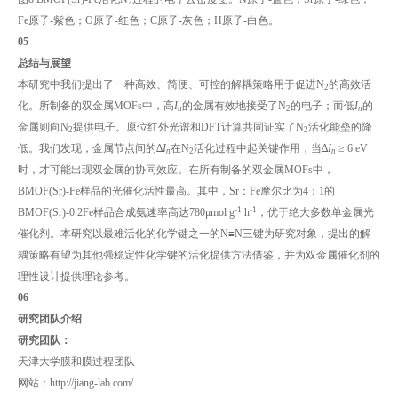
2
Fe原子-紫色；O原子-红色；C原子-灰色；H原子-白色。
0
5
总结与展望
本研究中我们提出了一种高效、简便、可控的解耦策略用于促进N
的高效活
2
化。所制备的双金属MOFs中，高
I
的金属有效地接受了N
的电子；而低
I
的
n
2
n
金属则向N
提供电子。原位红外光谱和DFT计算共同证实了N
活化能垒的降
2
2
低。我们发现，金属节点间的∆
I
在N
活化过程中起关键作用，当∆
I
≥ 6 eV
n
2
n
时，才可能出现双金属的协同效应。在所有制备的双金属MOFs中，
BMOF(Sr)-Fe样品的光催化活性最高。其中，Sr：Fe摩尔比为4：1的
-1
-1
BMOF(Sr)-0.2Fe样品合成氨速率高达780μmol g
h
，优于绝大多数单金属光
催化剂。本研究以最难活化的化学键之一的N≡N三键为研究对象，提出的解
耦策略有望为其他强稳定性化学键的活化提供方法借鉴，并为双金属催化剂的
理性设计提供理论参考。
0
6
研究团队介绍
研究团队：
天津大学膜和膜过程团队
网站：http://jiang-lab.com/