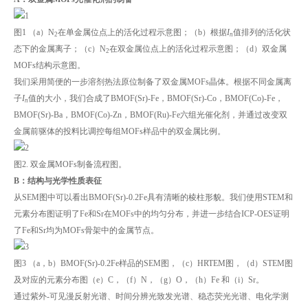
图1 （a）N
在单金属位点上的活化过程示意图；（b）根据
I
值排列的活化状
2
n
态下的金属离子；（c）N
在双金属位点上的活化过程示意图；（d）双金属
2
MOFs结构示意图。
我们采用简便的一步溶剂热法原位制备了双金属MOFs晶体。根据不同金属离
子
I
值的大小，我们合成了BMOF(Sr)-Fe，BMOF(Sr)-Co，BMOF(Co)-Fe，
n
BMOF(Sr)-Ba，BMOF(Co)-Zn，BMOF(Ru)-Fe六组光催化剂，并通过改变双
金属前驱体的投料比调控每组MOFs样品中的双金属比例。
图2. 双金属MOFs制备流程图。
B：结构与光学性质表征
从SEM图中可以看出BMOF(Sr)-0.2Fe具有清晰的棱柱形貌。我们使用STEM和
元素分布图证明了Fe和Sr在MOFs中的均匀分布，并进一步结合ICP-OES证明
了Fe和Sr均为MOFs骨架中的金属节点。
图3 （a，b）BMOF(Sr)-0.2Fe样品的SEM图，（c）HRTEM图，（d）STEM图
及对应的元素分布图（e）C，（f）N，（g）O，（h）Fe 和（i）Sr。
通过紫外-可见漫反射光谱、时间分辨光致发光谱、稳态荧光光谱、电化学测