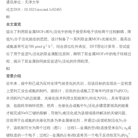
通讯单位：天津大学
论文DOI：10.1021/acscatal.1c02465
0
1
全文速览
提出了利用双金属MOFs将N
活化中的电子接受和电子供给两个过程解耦，降
2
低N
分子活化能垒的思想。设计制备了一系列双金属MOFs光催化剂，最高合
2
-1
-1
成氨速率可达780 μmol g
h
。结合原位红外表征、DFT理论计算等，尝试提
出了用于促进N
活化的双金属配伍原则，阐明了双金属MOFs中的电子转移过
2
程，揭示了双金属协同效应促进N
活化的作用机理。
2
0
2
背景介绍
近年来，碳中和已成为应对全球气候变化的共识，但该目标的实现在一定程度
上受到工业合成氨的制约。据统计，目前的合成氨工艺每年约排放3%的CO
2
并消耗约2%的总能量。光催化技术利用太阳能将N
转化为NH
，具有零碳排
2
3
放、低能耗等独特优势。然而，光催化合成氨中N
活化步骤需要很高的能量
2
才能完成N≡N三键的裂解，导致N
难活化成为该领域亟待解决的关键问题。
2
目前用于合成氨的光催化剂多为单金属催化剂，并通过π反馈机制活化N
分
2
子。该机制可分为两个过程（图1）：过程1—金属的空d轨道接受来自N
σ
成
2
g
*
键轨道的一个电子；过程2—金属的占有d轨道将另一个电子反供给至N
的π
2
g