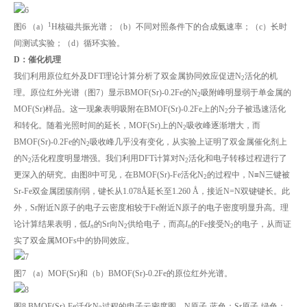
1
图6 （a）
H核磁共振光谱；（b）不同对照条件下的合成氨速率；（c）长时
间测试实验；（d）循环实验。
D：催化机理
我们利用原位红外及DFT理论计算分析了双金属协同效应促进N
活化的机
2
理。原位红外光谱（图7）显示BMOF(Sr)-0.2Fe的N
吸附峰明显弱于单金属的
2
MOF(Sr)样品。这一现象表明吸附在BMOF(Sr)-0.2Fe上的N
分子被迅速活化
2
和转化。随着光照时间的延长，MOF(Sr)上的N
吸收峰逐渐增大，而
2
BMOF(Sr)-0.2Fe的N
吸收峰几乎没有变化，从实验上证明了双金属催化剂上
2
的N
活化程度明显增强。我们利用DFT计算对N
活化和电子转移过程进行了
2
2
更深入的研究。由图8中可见，在BMOF(Sr)-Fe活化N
的过程中，N≡N三键被
2
Sr-Fe双金属团簇削弱，键长从1.078Å延长至1.260 Å，接近N=N双键键长。此
外，Sr附近N原子的电子云密度相较于Fe附近N原子的电子密度明显升高。理
论计算结果表明，低
I
的Sr向N
供给电子，而高
I
的Fe接受N
的电子，从而证
n
2
n
2
实了双金属MOFs中的协同效应。
图7 （a）MOF(Sr)和（b）BMOF(Sr)-0.2Fe的原位红外光谱。
图8 BMOF(Sr)-Fe活化N
过程的电子云密度图。N原子-蓝色；Sr原子-绿色；