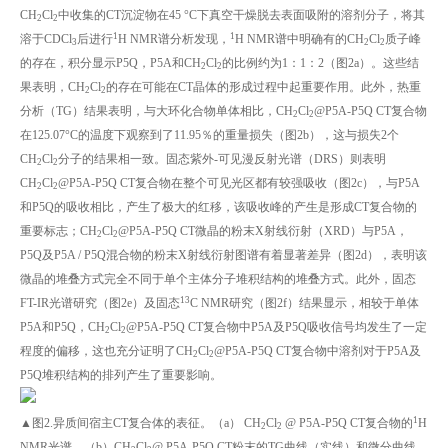
CH
Cl
中收集的CT沉淀物在45 °C下真空干燥脱去表面吸附的溶剂分子，将其
2
2
1
1
溶于CDCl
后进行
H NMR谱分析发现，
H NMR谱中明确有的CH
Cl
质子峰
3
2
2
的存在，积分显示P5Q，P5A和CH
Cl
的比例约为1：1：2（图2a）。这些结
2
2
果表明，CH
Cl
的存在可能在CT晶体的形成过程中起重要作用。此外，热重
2
2
分析（TG）结果表明，与大环化合物单体相比，CH
Cl
@P5A-P5Q CT复合物
2
2
在125.07°C的温度下观察到了11.95％的重量损失（图2b），这与损失2个
CH
Cl
分子的结果相一致。固态紫外-可见漫反射光谱（DRS）则表明
2
2
CH
Cl
@P5A-P5Q CT复合物在整个可见光区都有较强吸收（图2c），与P5A
2
2
和P5Q的吸收相比，产生了极大的红移，该吸收峰的产生是形成CT复合物的
重要标志；CH
Cl
@P5A-P5Q CT微晶的粉末X射线衍射（XRD）与P5A，
2
2
P5Q及P5A / P5Q混合物的粉末X射线衍射图谱有着显著差异（图2d），表明该
微晶的堆叠方式完全不同于单个主体分子堆积结构的堆叠方式。此外，固态
13
FT-IR光谱研究（图2e）及固态
C NMR研究（图2f）结果显示，相较于单体
P5A和P5Q，CH
Cl
@P5A-P5Q CT复合物中P5A及P5Q吸收信号均发生了一定
2
2
程度的偏移，这也充分证明了CH
Cl
@P5A-P5Q CT复合物中溶剂对于P5A及
2
2
P5Q堆积结构的排列产生了重要影响。
1
▲图2.异质间宿主CT复合体的表征。（a） CH
Cl
@ P5A-P5Q CT复合物的
H
2
2
NMR光谱。（b）CH
Cl
@ P5A-P5Q CT粉末的TG曲线（实线）和微分曲线