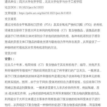
通讯单位：四川大学化学学院，北京大学化学与分子工程学院
论文DOI：10.1021/jacs.0c11833
文章链接：https://pubs.acs.org/doi/10.1021/jacs.0c11833
全文速览
通过冷却含全甲氧基柱[5]芳烃（P5A）及其全氧化产物柱[5]醌（P5Q）的有机
溶液首次获得了异质大环主体间的电荷转移（CT）复合物微晶，该微晶的形
成源于CT作用和主体对溶剂分子的包结的协同作用。各种有机溶剂分子诱导
形成的异质主体CT微晶的吸收光谱与吸收动力学均存在差异，从而提供了一
种独特的可视化区分常用有机溶剂的方法。
背景介绍
背景1：
过去几十年来，电荷转移（CT）复合物由于其在有机电子、磁导、光电开关
和存储材料等领域中广阔的应用前景引起了科学家们的广泛关注。一般来说，
基于CT复合物构筑的纳米器件和微组件是通过电子供体和电子受体单元的堆
积来实现的。然而，由于分子间供-受体对的结合力通常较低，仅仅依靠CT作
用难以形成达到聚集体。一般来讲需要引入非共价协同作用，例如氢键、亲
水-疏水相互作用、p-p堆积或静电相互作用等来辅助CT复合物的聚集或结晶。
利用超分子大环主体通过主客体作用将形成CT复合物的给体和受体分子进行
包结，从而稳定CT复合物是一种独特的促进CT复合物形成的策略，而该策略