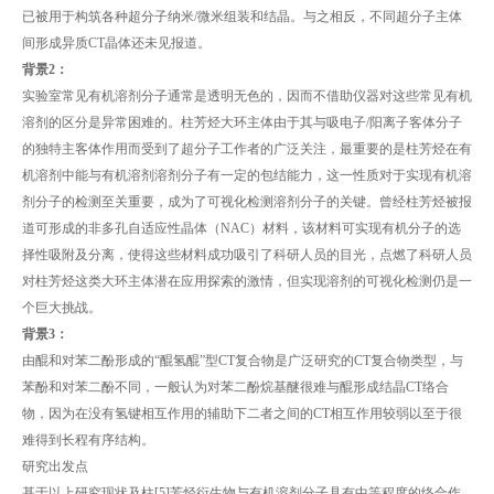
已被用于构筑各种超分子纳米/微米组装和结晶。与之相反，不同超分子主体
间形成异质CT晶体还未见报道。
背景2：
实验室常见有机溶剂分子通常是透明无色的，因而不借助仪器对这些常见有机
溶剂的区分是异常困难的。柱芳烃大环主体由于其与吸电子/阳离子客体分子
的独特主客体作用而受到了超分子工作者的广泛关注，最重要的是柱芳烃在有
机溶剂中能与有机溶剂溶剂分子有一定的包结能力，这一性质对于实现有机溶
剂分子的检测至关重要，成为了可视化检测溶剂分子的关键。曾经柱芳烃被报
道可形成的非多孔自适应性晶体（NAC）材料，该材料可实现有机分子的选
择性吸附及分离，使得这些材料成功吸引了科研人员的目光，点燃了科研人员
对柱芳烃这类大环主体潜在应用探索的激情，但实现溶剂的可视化检测仍是一
个巨大挑战。
背景3：
由醌和对苯二酚形成的“醌氢醌”型CT复合物是广泛研究的CT复合物类型，与
苯酚和对苯二酚不同，一般认为对苯二酚烷基醚很难与醌形成结晶CT络合
物，因为在没有氢键相互作用的辅助下二者之间的CT相互作用较弱以至于很
难得到长程有序结构。
研究出发点
基于以上研究现状及柱[5]芳烃衍生物与有机溶剂分子具有中等程度的络合作