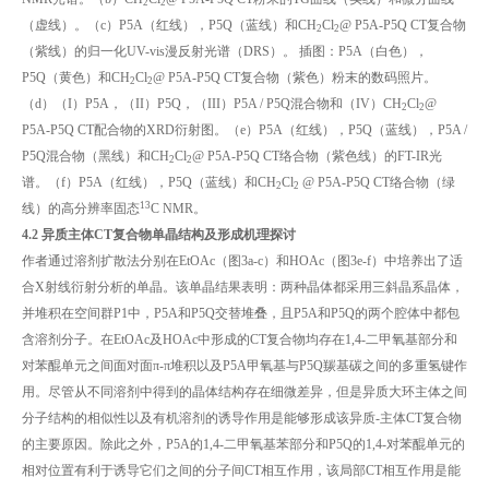
2
2
（虚线）。（c）P5A（红线），P5Q（蓝线）和CH
Cl
@ P5A-P5Q CT复合物
2
2
（紫线）的归一化UV-vis漫反射光谱（DRS）。 插图：P5A（白色），
P5Q（黄色）和CH
Cl
@ P5A-P5Q CT复合物（紫色）粉末的数码照片。
2
2
（d）（I）P5A，（II）P5Q，（III）P5A / P5Q混合物和（IV）CH
Cl
@
2
2
P5A-P5Q CT配合物的XRD衍射图。（e）P5A（红线），P5Q（蓝线），P5A /
P5Q混合物（黑线）和CH
Cl
@ P5A-P5Q CT络合物（紫色线）的FT-IR光
2
2
谱。（f）P5A（红线），P5Q（蓝线）和CH
Cl
@ P5A-P5Q CT络合物（绿
2
2
13
线）的高分辨率固态
C NMR。
4.2 异质主体CT复合物单晶结构及形成机理探讨
作者通过溶剂扩散法分别在EtOAc（图3a-c）和HOAc（图3e-f）中培养出了适
合X射线衍射分析的单晶。该单晶结果表明：两种晶体都采用三斜晶系晶体，
并堆积在空间群P1中，P5A和P5Q交替堆叠，且P5A和P5Q的两个腔体中都包
含溶剂分子。在EtOAc及HOAc中形成的CT复合物均存在1,4-二甲氧基部分和
对苯醌单元之间面对面π-π堆积以及P5A甲氧基与P5Q羰基碳之间的多重氢键作
用。尽管从不同溶剂中得到的晶体结构存在细微差异，但是异质大环主体之间
分子结构的相似性以及有机溶剂的诱导作用是能够形成该异质-主体CT复合物
的主要原因。除此之外，P5A的1,4-二甲氧基苯部分和P5Q的1,4-对苯醌单元的
相对位置有利于诱导它们之间的分子间CT相互作用，该局部CT相互作用是能