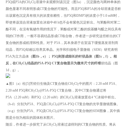
P5Q或P5A的CH
Cl
溶液中未观察到该沉淀（图1a），沉淀颜色与两种单体的
2
2
颜色显著不同表明形成CT复合物的可能性。而且P5Q和P5A的冷却溶液是否析
出该紫色沉淀具有很大的浓度依赖性，当P5Q和DMP5的浓度小于1.0 mM时，
即使将该混合溶液放置在冰箱中48 h也不会有紫色沉淀析出。与苯酚和对苯二
酚不同，在没有氢键作用的情况下，苯酚或对苯二酚的烷基醚与醌之间仅具有
弱的CT作用，一般不容易结晶形成CT络合物，作者进一步研究这些析出的CT
复合物的形成机理和性质。对于 P5A，其本身易于在室温下缓慢蒸发溶剂而
结晶，而P5Q却难以培养其单晶。光学和扫描电子显微镜（SEM）研究表明
P5A为立方晶体
（图1b，e）
；
P5Q则形成细长的针状晶体（图1c，f）。
相
反
，
在
CH
Cl
结晶的P5A-P5Q CT
复
合物
显示
为
微米
尺寸的纤维
状结晶（图
2
2
1d，g）。
▲图1（a）柱[5]芳烃衍生物及CT复合物在CH
Cl
中的图片：2.20 mM P5A、
2
2
2.20 mM P5Q和CH
Cl
@P5A-P5Q CT复合物，其中CT复合物通过将
2
2
P5A（2.20 mM）和P5Q（2.20 mM）的CH
Cl
溶液放置在4 °C冰箱中析出。
2
2
（b-d）分别为P5A、P5Q及CH
Cl
@P5A-P5Q CT复合物的光学显微镜图像。
2
2
（e-g）分别为P5A、P5Q及CH
Cl
@P5A-P5Q CT复合物的SEM图像，其中插
2
2
图是分别为相应的固体粉末图片。
随后，作者进一步探究了从CH
Cl
溶液过滤得到的CT复合物的性质。将从
2
2