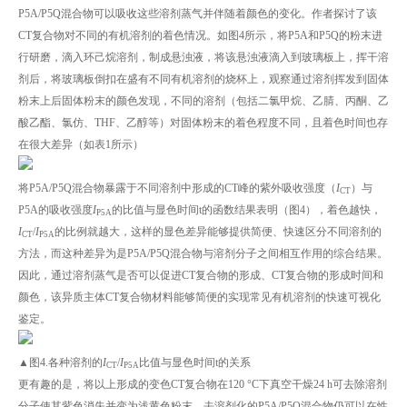
P5A/P5Q混合物可以吸收这些溶剂蒸气并伴随着颜色的变化。作者探讨了该
CT复合物对不同的有机溶剂的着色情况。如图4所示，将P5A和P5Q的粉末进
行研磨，滴入环己烷溶剂，制成悬浊液，将该悬浊液滴入到玻璃板上，挥干溶
剂后，将玻璃板倒扣在盛有不同有机溶剂的烧杯上，观察通过溶剂挥发到固体
粉末上后固体粉末的颜色发现，不同的溶剂（包括二氯甲烷、乙腈、丙酮、乙
酸乙酯、氯仿、THF、乙醇等）对固体粉末的着色程度不同，且着色时间也存
在很大差异（如表1所示）
将P5A/P5Q混合物暴露于不同溶剂中形成的CT峰的紫外吸收强度（
I
）与
CT
P5A的吸收强度
I
的比值与显色时间t的函数结果表明（图4），着色越快，
P5A
I
/
I
的比例就越大，这样的显色差异能够提供简便、快速区分不同溶剂的
CT
P5A
方法，而这种差异为是P5A/P5Q混合物与溶剂分子之间相互作用的综合结果。
因此，通过溶剂蒸气是否可以促进CT复合物的形成、CT复合物的形成时间和
颜色，该异质主体CT复合物材料能够简便的实现常见有机溶剂的快速可视化
鉴定。
▲图4.各种溶剂的
I
/
I
比值与显色时间t的关系
CT
P5A
更有趣的是，将以上形成的变色CT复合物在120 °C下真空干燥24 h可去除溶剂
分子使其紫色消失并变为浅黄色粉末，去溶剂化的P5A/P5Q混合物仍可以在性