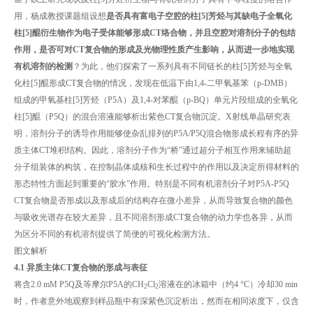
用，杨成教授课题组设想
是否
具有富电子空腔的柱
[5]芳烃与其缺电子全氧化
柱[5]醌衍生物作为电子受体能
够形成
CT
络合物，
并且空腔对溶剂分子的包结
作用，是否可对CT复合物的形成及光物理性质产生影响，从而进一步地实现
有机溶剂的检测
？为此，他们探索了一系列具有不同链长的柱[5]芳烃与全氧
化柱[5]醌形成CT复合物的情况，发现在低温下由1,4-二甲氧基苯（p-DMB）
组成的甲氧基柱[5]芳烃（P5A）及1,4-对苯醌（p-BQ）单元片段组成的全氧化
柱[5]醌（P5Q）的混合溶液能够析出紫色CT复合物沉淀。X射线单晶研究表
明，溶剂分子的诱导作用能够使杂乱排列的P5A/P5Q混合物形成长程有序的异
质主体CT堆积结构。因此，溶剂分子作为“桥”通过超分子相互作用来辅助超
分子组装体的构筑，在控制晶体成核和生长过程中的作用以及决定所得材料的
形态特性方面起到重要的“胶水”作用。特别是不同有机溶剂分子对P5A-P5Q
CT复合物是否形成以及形成后的结构存在微小差异，从而导致复合物的颜色
与吸收光谱存在较大差异，且不同溶剂形成CT复合物的动力学也各异，从而
为区分不同的有机溶剂提供了简便的可视化检测方法。
图文解析
4.1 异质主体CT复合物的形成与表征
将含2.0 mM P5Q及等摩尔P5A的CH
Cl
溶液在的冰箱中（约4 °C）冷却30 min
2
2
时，作者意外地观察到样品瓶中有深紫色沉淀析出，然而在相同浓度下，仅含