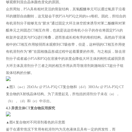
够观察到混合晶体颜色变化的原因。
众所周知，P5A具有相对灵活的骨架结构，其氢醌醚单元可以通过氧原子沿着
环的腰部自由翻转，这无疑会干扰P5A与P5Q之间的π-π堆积。因此，所结合的
有机溶剂分子能够充当“胶水”通过固定大环主体空腔来诱导对苯二酚醚和对苯
醌单元之间固态CT相互作用，也就是说这些有机小分子的存在将固定P5A的
框架并促进其与P5Q进行堆叠，进而形成长程有序的堆积结构。虽然由于溶液
相中的CT相互作用较弱而未观察到CT吸收带，但是，这种弱的CT相互作用使
有机溶剂作为“桥”在固相微晶形成过程中起着重要的作用。与之相反，除去溶
剂分子或者减小P5A和P5Q在溶液中的浓度会降低大环主体的刚性或减弱异质
大环主体及溶剂分子三者之间的相互作用从而导致溶剂刺激响应CT超分子组
装体结构的分解。
▲图3.（a-c）2EtOAc @ P5A-P5Q CT复合物和（d-f）3HOAc @ P5A-P5Q CT
复合物的X射线晶体结构。为了清楚起见，所包括的溶剂分子未在（a），
（b），（d）和（e）中示出。
4.3 异质主体CT复合物应用探究
▲图4.复合物对不同溶剂着色的示意图
鉴于在通常情况下常用有机溶剂均为无色液体且具有一定的挥发性，而