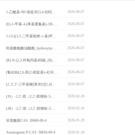
2026-08-07
1-乙酰基-9H-吡啶并[3,4-B]吲哚-3-羧酸_1-Acetyl-9H-pyrido[3,4-b]indole-3-carboxylic acid_CAS:73818-29-8
2026-08-07
(E)-1-甲基-4-(苯基重氮基)-1H-吡唑_(E)-1-methyl-4-(phenyldiazenyl)-1H-pyrazole_CAS:1621915-52-3
2026-08-07
1-{3-[(3,5-二甲基吡唑-1-基)甲基]-4-甲氧基苯基}-2,3,4,9-四氢-1H-吡啶并[3,4-b]吲哚_1-{3-[(3,5-dimethylpyrazol-1-yl)methyl]-4-methoxyphenyl}-2,3,4,9-tetrahydro-1H-pyrido[3,4-b]indole_CAS:1594931-46-0
2026-08-07
羟基酪氨酸油酸酯_hydroxytyrosyl oleate_CAS:611237-25-3
2026-08-07
(R)-N-(2,3-环氧丙基)吲哚_(R) N – (2,3-epoxypropyl) indolee_CAS:1919872-97-1
2026-08-07
[氯化铂(2,6-双(2-吡啶基)-4[1H]-吡啶酮)氯化物]_[Pt(2,6-bis(2-pyridyl)-4[1H]-pyridone)Cl]Cl_CAS:3036295-88-9
2026-08-07
(1′,3′,3′-三甲基螺[苯并[f][1,4]苯并噁嗪-3,2′-吲哚]-9-基) 4-丁氧基苯甲酸酯_(1′,3′,3′-trimethylspiro[benzo[f][1,4]benzoxazine-3,2′-indole]-9-yl) 4-butoxybenzoate_CAS:400020-54-4
2026-02-26
(3S）-2,2′-双（2,2′-联噻吩-5-基）-3,3′-联环烷_(3S)-2,2′-bis(2,2′-bithiophene-5-yl)-3,3′-bithianaphthene_CAS:1594931-46-0
2026-02-26
(3R）-2,2′-双（2,2′-联噻吩-5-基）-3,3′-联环烷_(3R)-2,2′-bis(2,2′-bithiophene-5-yl)-3,3′-bithianaphthene_CAS:1594931-42-6
2026-01-29
荜茇酰胺CAS: 20069-09-4
Anzurogenin D CAS: 56816-69-4
2026-01-29