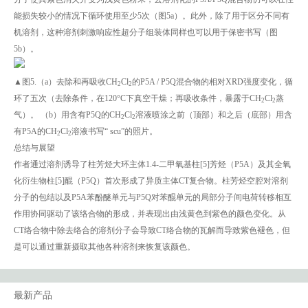
能损失较小的情况下循环使用至少5次（图5a）。此外，除了用于区分不同有
机溶剂，这种溶剂刺激响应性超分子组装体同样也可以用于保密书写（图
5b）。
▲图5.（a）去除和再吸收CH
Cl
的P5A / P5Q混合物的相对XRD强度变化，循
2
2
环了五次（去除条件，在120°C下真空干燥；再吸收条件，暴露于CH
Cl
蒸
2
2
气）。 （b）用含有P5Q的CH
Cl
溶液喷涂之前（顶部）和之后（底部）用含
2
2
有P5A的CH
Cl
溶液书写“ scu”的照片。
2
2
总结与展望
作者通过溶剂诱导了柱芳烃大环主体1.4-二甲氧基柱[5]芳烃（P5A）及其全氧
化衍生物柱[5]醌（P5Q）首次形成了异质主体CT复合物。柱芳烃空腔对溶剂
分子的包结以及P5A苯酚醚单元与P5Q对苯醌单元的局部分子间电荷转移相互
作用协同驱动了该络合物的形成，并表现出由浅黄色到紫色的颜色变化。从
CT络合物中除去络合的溶剂分子会导致CT络合物的瓦解而导致紫色褪色，但
是可以通过重新摄取其他各种溶剂来恢复该颜色。
最新产品