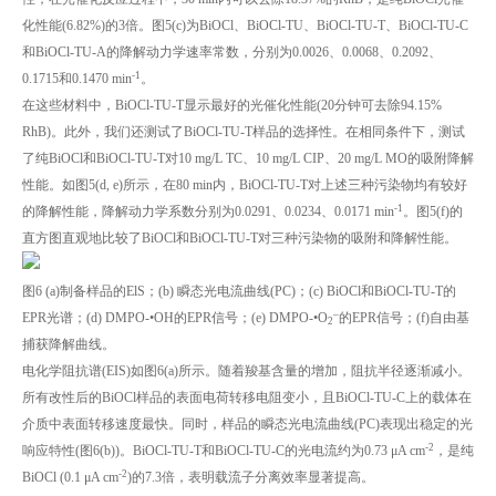
化性能(6.82%)的3倍。图5(c)为BiOCl、BiOCl-TU、BiOCl-TU-T、BiOCl-TU-C
和BiOCl-TU-A的降解动力学速率常数，分别为0.0026、0.0068、0.2092、
-1
0.1715和0.1470 min
。
在这些材料中，BiOCl-TU-T显示最好的光催化性能(20分钟可去除94.15%
RhB)。此外，我们还测试了BiOCl-TU-T样品的选择性。在相同条件下，测试
了纯BiOCl和BiOCl-TU-T对10 mg/L TC、10 mg/L CIP、20 mg/L MO的吸附降解
性能。如图5(d, e)所示，在80 min内，BiOCl-TU-T对上述三种污染物均有较好
-1
的降解性能，降解动力学系数分别为0.0291、0.0234、0.0171 min
。图5(f)的
直方图直观地比较了BiOCl和BiOCl-TU-T对三种污染物的吸附和降解性能。
图6 (a)制备样品的ElS；(b) 瞬态光电流曲线(PC)；(c) BiOCl和BiOCl-TU-T的
–
EPR光谱；(d) DMPO-•OH的EPR信号；(e) DMPO-•O
的EPR信号；(f)自由基
2
捕获降解曲线。
电化学阻抗谱(EIS)如图6(a)所示。随着羧基含量的增加，阻抗半径逐渐减小。
所有改性后的BiOCl样品的表面电荷转移电阻变小，且BiOCl-TU-C上的载体在
介质中表面转移速度最快。同时，样品的瞬态光电流曲线(PC)表现出稳定的光
-2
响应特性(图6(b))。BiOCl-TU-T和BiOCl-TU-C的光电流约为0.73 μA cm
，是纯
-2
BiOCl (0.1 μA cm
)的7.3倍，表明载流子分离效率显著提高。