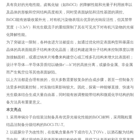
具有良好的光电性能。卤氧化铋（如BiOCl）的降解性能和光量子利用效率以
及晶体的形貌和空间结构高度相关，同时受表面缺陷和活性基团的调控。
BiOCl能有效吸收紫外光，对有机污染物表现出优异的光响应活性，但其禁带
宽度（~3.3eV）和光生载流子的重组限制了其在可见光下对有机污染物的光催
化降解性能。
为了突破这一限制，各种改进方法被提出，如通过优化特定表面构型和暴露出
晶体的高表面能原子结构来优化晶面；通过构建超薄分子结构来控制厚度以增
加接触面积，或通过纳米片堆叠来构建空心或三维多孔结构来增大比表面积；
–
+
设计半导体—半导体异质结以确保e
—h
对的高效分离，或掺杂金属、非金属
而产生氧空位等其他表面缺陷。
以上方法都是合理有效的，但大多数需要较复杂的合成步骤，甚至一些制备方
法受多种因素控制，对实验结果影响较大。因此，探索一种能够直接、快速与
光生载体结合生成大量自由基，同时能有效调整能带结构和微观化学结构的制
备方法具有重要意义。
本文亮点
1. 采用单锅分子自组装法制备具有优异光催化性能的BiOCl材料，采用颗粒重
结晶法制备分级结构的BiOCl-TU-T。
2. 以硫脲分子为改性剂，在低氧含量条件下成功引入了OVs，以酒石酸为结构
导向剂，通过局域电子和表面氢键结构的作用，获得了比表面积和孔容显著增