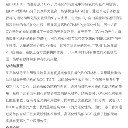
在BiOCl-TU-T表面形成了OVs。光催化剂与溶液中溶解氧的相互作用较弱，
但OVs对游离O
分子的亲和力较高，能够快速与O
结合，通过单电子转移途
2
2
–
–
径将O
活化为氧化能力较强的•O
自由基。生成的•O
自由基能加速碳环的裂
2
2
2
解和最终的有机矿化过程，可显著提高BiOCl材料的光催化性能。另一方面，
–
OVs诱导的缺陷态形成了一条新的光激发路径。在光照下，OVs作为光生e
瞬
态聚集和跃迁的价间带(图8)，可以有效地调节禁带带宽来改变BiOCl材料的光
–
+
–
学性质。大量的光生e
被OVs捕获，这将导致更多的光生h
与OH
反应生成
•OH自由基。在以上各方面的协同作用下，BiOCl材料具有更宽的光吸收范
围，能够有效降解多种有机污染物。
总结与展望
采用单锅分子自组装法制备具有优异光催化性能的BiOCl材料，采用颗粒重结
晶法制备分级结构的BiOCl-TU-T。以硫脲分子为改性剂，在低氧含量条件下
成功引入了OVs，以酒石酸为结构导向剂，通过局域电子和表面氢键结构的作
用，获得了比表面积和孔容显著增加的纳米材料。结果表明，OVs可以有效降
–
低能量带宽，提高可见光的利用效率，同时促进光生载流子的分离，实现•O
2
和•OH自由基的产生，从而显著提高 BiOCl 的光催化性能。因此，该工作为通
过简单的合成工艺大规模制备窄禁带、高催化性能的BiOCl提供了新的策略，
将具有更高的工业应用价值。
作者介绍