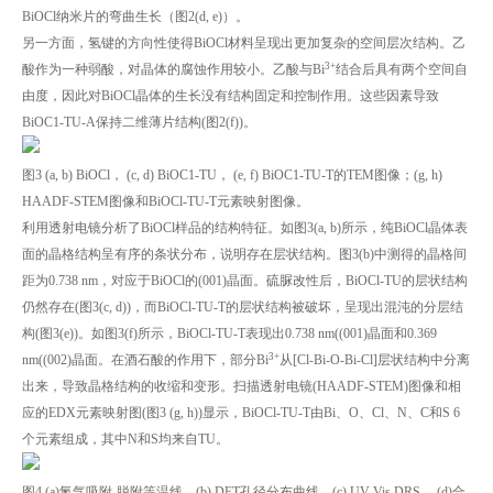
BiOCl纳米片的弯曲生长（图2(d, e)）。
另一方面，氢键的方向性使得BiOCl材料呈现出更加复杂的空间层次结构。乙
3+
酸作为一种弱酸，对晶体的腐蚀作用较小。乙酸与Bi
结合后具有两个空间自
由度，因此对BiOCl晶体的生长没有结构固定和控制作用。这些因素导致
BiOC1-TU-A保持二维薄片结构(图2(f))。
图3 (a, b) BiOCl， (c, d) BiOC1-TU， (e, f) BiOC1-TU-T的TEM图像；(g, h)
HAADF-STEM图像和BiOCl-TU-T元素映射图像。
利用透射电镜分析了BiOCl样品的结构特征。如图3(a, b)所示，纯BiOCl晶体表
面的晶格结构呈有序的条状分布，说明存在层状结构。图3(b)中测得的晶格间
距为0.738 nm，对应于BiOCl的(001)晶面。硫脲改性后，BiOCl-TU的层状结构
仍然存在(图3(c, d))，而BiOCl-TU-T的层状结构被破坏，呈现出混沌的分层结
构(图3(e))。如图3(f)所示，BiOCl-TU-T表现出0.738 nm((001)晶面和0.369
3+
nm((002)晶面。在酒石酸的作用下，部分Bi
从[Cl-Bi-O-Bi-Cl]层状结构中分离
出来，导致晶格结构的收缩和变形。扫描透射电镜(HAADF-STEM)图像和相
应的EDX元素映射图(图3 (g, h))显示，BiOCl-TU-T由Bi、O、Cl、N、C和S 6
个元素组成，其中N和S均来自TU。
图4 (a)氮气吸附-脱附等温线，(b) DFT孔径分布曲线，(c) UV-Vis DRS， (d)合