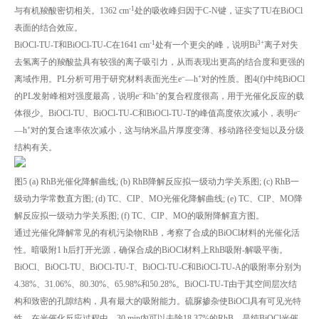
-1
与有机羧酸密切相关。1362 cm
处的吸收峰归因于C-N键，证实了TU在BiOCl
表面的结合效应。
-1
3+
BiOCl-TU-T和BiOCl-TU-C在1641 cm
处有一个更尖的峰，说明Bi
离子对失
去氢离子的羧酸盐具有较强的离子吸引力，从而表现出更高的结合度和更强的
–
+
离域作用。PL分析可用于研究材料表面光生e
—h
对的性质。图4(f)中纯BiOCl
–
+
的PL发射峰相对强度最高，说明e
和h
的复合程度很高，用于光催化反应的载
–
体很少。BiOCl-TU、BiOCl-TU-C和BiOCl-TU-T的峰值高度依次减小，表明e
+
—h
对的复合速率依次减小，这与纳米晶片厚度变薄、移动路径变短以及分级
结构有关。
图5 (a) RhB光催化降解曲线; (b) RhB降解反应拟一级动力学关系图; (c) RhB一
级动力学常数直方图; (d) TC、CIP、MO光催化降解曲线; (e) TC、CIP、MO降
解反应拟一级动力学关系图; (f) TC、CIP、MO的吸附降解直方图。
通过光催化降解常见的有机污染物RhB，考察了合成的BiOCl材料的光催化活
性。暗吸附1 h后打开光源，确保合成的BiOCl材料上RhB吸附-解吸平衡。
BiOCl、BiOCl-TU、BiOCl-TU-T、BiOCl-TU-C和BiOCl-TU-A的吸附率分别为
4.38%、31.06%、80.30%、65.98%和50.28%。BiOCl-TU-T由于其空间层次结
构和致密的孔隙结构，具有最大的吸附能力。硫脲掺杂使BiOCl具有可见光特
性，在光催化反应过程中，30 min内可以去除18.37%的RhB，是纯BiOCl光催