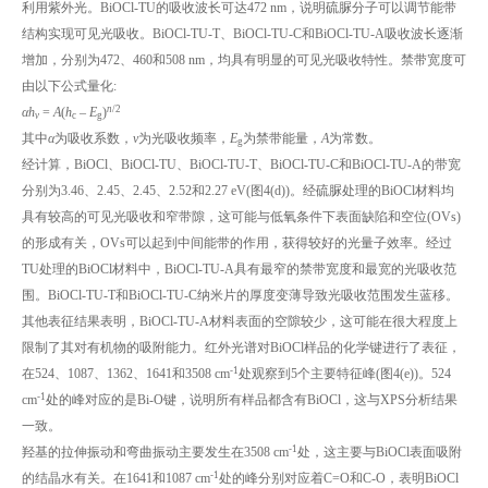
利用紫外光。BiOCl-TU的吸收波长可达472 nm，说明硫脲分子可以调节能带
结构实现可见光吸收。BiOCl-TU-T、BiOCl-TU-C和BiOCl-TU-A吸收波长逐渐
增加，分别为472、460和508 nm，均具有明显的可见光吸收特性。禁带宽度可
由以下公式量化:
n
/2
αh
=
A
(
h
–
E
)
v
c
g
其中
α
为吸收系数，
ν
为光吸收频率，
E
为禁带能量，
A
为常数。
g
经计算，BiOCl、BiOCl-TU、BiOCl-TU-T、BiOCl-TU-C和BiOCl-TU-A的带宽
分别为3.46、2.45、2.45、2.52和2.27 eV(图4(d))。经硫脲处理的BiOCl材料均
具有较高的可见光吸收和窄带隙，这可能与低氧条件下表面缺陷和空位(OVs)
的形成有关，OVs可以起到中间能带的作用，获得较好的光量子效率。经过
TU处理的BiOCl材料中，BiOCl-TU-A具有最窄的禁带宽度和最宽的光吸收范
围。BiOCl-TU-T和BiOCl-TU-C纳米片的厚度变薄导致光吸收范围发生蓝移。
其他表征结果表明，BiOCl-TU-A材料表面的空隙较少，这可能在很大程度上
限制了其对有机物的吸附能力。红外光谱对BiOCl样品的化学键进行了表征，
-1
在524、1087、1362、1641和3508 cm
处观察到5个主要特征峰(图4(e))。524
-1
cm
处的峰对应的是Bi-O键，说明所有样品都含有BiOCl，这与XPS分析结果
一致。
-1
羟基的拉伸振动和弯曲振动主要发生在3508 cm
处，这主要与BiOCl表面吸附
-1
的结晶水有关。在1641和1087 cm
处的峰分别对应着C=O和C-O，表明BiOCl