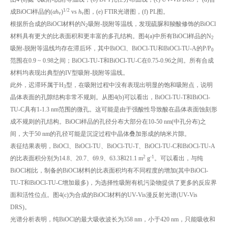
1/2
成BiOCl样品的(
αh
)
vs
h
图，(e) FTIR光谱图，(f) PL图。
v
v
根据所合成的BiOCl材料的N
吸附-脱附等温线，发现硫脲和羧酸修饰的BiOCl
2
材料具有更大的比表面积和更丰富的多孔结构。图4(a)中所有BiOCl样品的N
2
吸附-脱附等温线均存在滞后环，其中BiOCl、BiOCl-TU和BiOCl-TU-A的P/P
0
范围在0.9 ~ 0.98之间；BiOCl-TU-T和BiOCl-TU-C在0.75-0.96之间。所有合成
材料均表现出典型的IV型吸附-脱附等温线。
此外，迟滞环属于H
型，在吸附过程中没有表现出明显的饱和吸附点，说明
3
晶体表面的孔隙结构非常不规则。从图4(b)可以看出，BiOCl-TU-T和BiOCl-
TU-C具有1-1.3 nm范围的微孔。这可能是由于强酸性导致酸在晶体表面蚀刻形
成不规则的孔结构。BiOCl样品的孔径分布大部分在10-50 nm(中孔分布)之
间，大于50 nm的孔径可能是沉淀过程中晶体叠加形成的纳米片隙。
表征结果表明，BiOCl、BiOCl-TU、BiOCl-TU-T、BiOCl-TU-C和BiOCl-TU-A
2
-1
的比表面积分别为14.8、20.7、69.9、63.3和21.1 m
g
。可以看出，与纯
BiOCl相比，制备的BiOCl材料的比表面积均有不同程度的增加(其中BiOCl-
TU-T和BiOCl-TU-C增加最多)，为选择性吸附有机污染物提供了更多的反应界
面和活性位点。图4(c)为合成的BiOCl材料的UV-Vis漫反射光谱(UV-Vis
DRS)。
光谱分析表明，纯BiOCl的最大吸收波长为358 nm，小于420 nm，只能吸收和