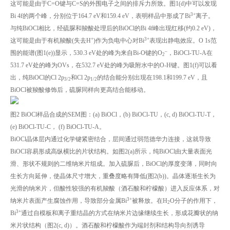
这可能是由于C=O键与C=S的外围电子之间的排斥力所致。图1(d)中可以发现
3+
Bi 4f的两个峰，分别位于164.7 eV和159.4 eV，表明样品中形成了Bi
离子。
与纯BiOCl相比，经硫脲和羧酸处理后的BiOCl的Bi 4f峰出现红移(约0.2 eV)，
+
3+
这可能是由于有机羧酸(失去H
)作为负电中心对Bi
表现出静电效应。O 1s范
–
围的能谱(图1(e))显示，530.3 eV处的峰为来自Bi-O键的O
，BiOCl-TU-A在
2
531.7 eV处的峰为OVs，在532.7 eV处的峰为吸附水中的O-H键。图1(f)可以看
出，纯BiOCl的Cl 2p
和Cl 2p
的结合能分别出现在198.1和199.7 eV，且
3/2
1/2
BiOCl被羧酸修饰后，硫脲同样向更高结合能移动。
图2 BiOCl样品合成的SEM图：(a) BiOCl，(b) BiOCl-TU，(c, d) BiOCl-TU-T，
(e) BiOCl-TU-C， (f) BiOCl-TU-A。
BiOCl晶体层内通过化学键紧密结合，层间通过弱范德华力连接，这就导致
BiOCl容易形成高纵横比的片状结构。如图2(a)所示，纯BiOCl由大量表面光
滑、形状不规则的二维纳米片组成。加入硫脲后，BiOCl的厚度变薄，同时向
生长方向延伸，使晶体尺寸增大，重叠度略有降低(图2(b))。晶体逐渐生长为
光滑的纳米片，但酸性较强的有机羧酸（酒石酸和柠檬酸）进入反应体系，对
3+
纳米片表面产生腐蚀作用，导致部分金属Bi
被释放。在H
O分子的作用下，
2
3+
Bi
通过自模板和离子重结晶的方式在纳米片边缘继续生长，形成花瓣状的纳
米片状结构（图2(c, d)）。酒石酸和柠檬酸作为端封剂和结构导向剂诱导