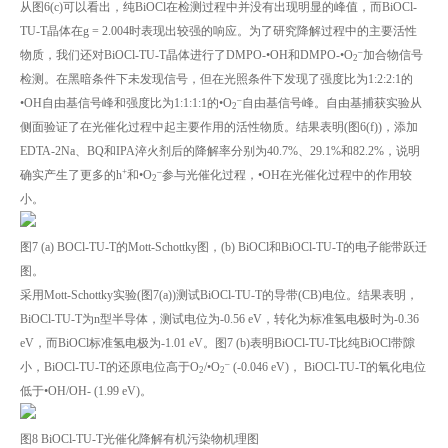
从图6(c)可以看出，纯BiOCl在检测过程中并没有出现明显的峰值，而BiOCl-
TU-T晶体在g = 2.004时表现出较强的响应。为了研究降解过程中的主要活性
–
物质，我们还对BiOCl-TU-T晶体进行了DMPO-•OH和DMPO-•O
加合物信号
2
检测。在黑暗条件下未发现信号，但在光照条件下发现了强度比为1:2:2:1的
–
•OH自由基信号峰和强度比为1:1:1:1的•O
自由基信号峰。自由基捕获实验从
2
侧面验证了在光催化过程中起主要作用的活性物质。结果表明(图6(f))，添加
EDTA-2Na、BQ和IPA淬火剂后的降解率分别为40.7%、29.1%和82.2%，说明
+
–
确实产生了更多的h
和•O
参与光催化过程，•OH在光催化过程中的作用较
2
小。
图7 (a) BOCl-TU-T的Mott-Schottky图，(b) BiOCl和BiOCl-TU-T的电子能带跃迁
图。
采用Mott-Schottky实验(图7(a))测试BiOCl-TU-T的导带(CB)电位。结果表明，
BiOCl-TU-T为n型半导体，测试电位为-0.56 eV，转化为标准氢电极时为-0.36
eV，而BiOCl标准氢电极为-1.01 eV。图7 (b)表明BiOCl-TU-T比纯BiOCl带隙
–
小，BiOCl-TU-T的还原电位高于O
/•O
(-0.046 eV)， BiOCl-TU-T的氧化电位
2
2
低于•OH/OH- (1.99 eV)。
图8 BiOCl-TU-T光催化降解有机污染物机理图