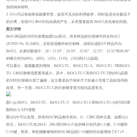
加的纳米材料。
3. OVs可以有效降低能量带宽，提高可见光的利用效率，同时促进光生载流子
的分离，实现•O2-和•OH自由基的产生，从而显著提高 BiOCl 的光催化性能。
图文详情
BiOCl样品的XRD衍射图如图1(a)所示。所有样品的衍射峰均符合BiOCl
(JCPDS No. 82-0485)，没有发现额外的衍射峰，说明合成的5个样品均为
BiOCl。从测试数据中，2
θ
= 12.03°、24.18°、25.91°、32.55°、33.52°和40.96°
的峰分别为(001)、(002)、(101)、(110)、(102)和(112)晶面。
可以看出，随着酸度的增加，BiOCl-TU、BiOCl-TU-A、BiOCl-TU- T和BiOCl-
TU- C的衍射峰强度逐渐减小。其中，BiOCl-TU-C和BiOCl-TU-T的(001)晶面
的XRD衍射峰出现了偏移，这主要是由于纳米尺寸的减小导致了晶粒排列的
改变。另一方面，BiOCl-TU-C的衍射峰变宽与低结晶度有关。
图1 (a) BiOCl、BiOCl-TU、BiOCl-TU-T、BiOCl-TU-C和BiOCl-TU-A的XRD谱
图和(b-f) XPS谱图
图1(b)中可以发现，所有BiOCl样品都含有Bi、O、Cl和C四种元素。如图1(c)
所示， BiOCl-TU在284.8、286.6和288.0 eV处的峰分别代表C-C键、C-N键和
C=O键，然而，有机羧酸修饰的BiOCl样品的C=O键的结合能增加了0.7 eV，