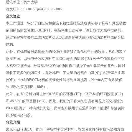
通讯单位：扬州大学
论文DOI：10.1016/j.jmst.2021.12.006
全文速览
本工作通过一锅分子自组装和室温下颗粒重结晶法成功制备了具有可见光吸收
范围的高效光催化BiOCl材料。在晶体生长过程中，酒石酸作为结构控制剂，
通过氢键将堆叠的二维纳米片状BiOCl逐渐转变为由花瓣状纳米片构成的分级
结构。
此外，有机羧酸对晶体表面的酸蚀作用增加了微孔和中孔的数量，从而增加了
反应界面。以强电子效应吸附在 BiOCl 表面的硫脲 (TU) 分子在低氧条件下引
入氧空位 (OVs)。分级结构和OVs的协同作用减少了光生载流子的复合，同时
–
–
吸收了更多的O
和OH
，有效地产生了大量的超氧自由基(•O
)和羟基自由基
2
2
(•OH)。合成的BiOCl材料的光催化性能得到显著提高，20 min内可有效降解
94.15%的罗丹明B（RhB）。
此外，在 80 分钟内可去除 90.95% 的四环素 (TC)、93.76% 的环丙沙星 (CIP)
和 85.53% 的甲基橙 (MO)。因此，我们的工作为制备具有可见光催化活性的
BiOCl提供了一种有效的方法，同时也可以用于在温和条件下治理和修复实际
的环境污染问题。
背景介绍
卤氧化铋（BiOX）作为一种新型半导体材料，在光催化降解有机污染物方面