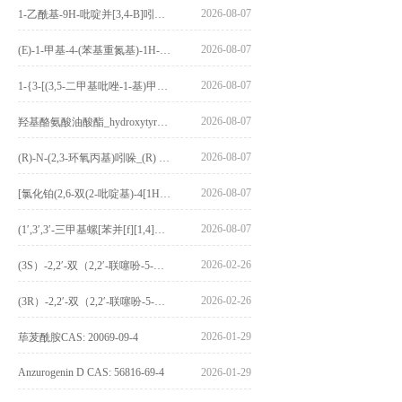
2026-08-07
1-乙酰基-9H-吡啶并[3,4-B]吲哚-3-羧酸_1-Acetyl-9H-pyrido[3,4-b]indole-3-carboxylic acid_CAS:73818-29-8
2026-08-07
(E)-1-甲基-4-(苯基重氮基)-1H-吡唑_(E)-1-methyl-4-(phenyldiazenyl)-1H-pyrazole_CAS:1621915-52-3
2026-08-07
1-{3-[(3,5-二甲基吡唑-1-基)甲基]-4-甲氧基苯基}-2,3,4,9-四氢-1H-吡啶并[3,4-b]吲哚_1-{3-[(3,5-dimethylpyrazol-1-yl)methyl]-4-methoxyphenyl}-2,3,4,9-tetrahydro-1H-pyrido[3,4-b]indole_CAS:1594931-46-0
2026-08-07
羟基酪氨酸油酸酯_hydroxytyrosyl oleate_CAS:611237-25-3
2026-08-07
(R)-N-(2,3-环氧丙基)吲哚_(R) N – (2,3-epoxypropyl) indolee_CAS:1919872-97-1
2026-08-07
[氯化铂(2,6-双(2-吡啶基)-4[1H]-吡啶酮)氯化物]_[Pt(2,6-bis(2-pyridyl)-4[1H]-pyridone)Cl]Cl_CAS:3036295-88-9
2026-08-07
(1′,3′,3′-三甲基螺[苯并[f][1,4]苯并噁嗪-3,2′-吲哚]-9-基) 4-丁氧基苯甲酸酯_(1′,3′,3′-trimethylspiro[benzo[f][1,4]benzoxazine-3,2′-indole]-9-yl) 4-butoxybenzoate_CAS:400020-54-4
2026-02-26
(3S）-2,2′-双（2,2′-联噻吩-5-基）-3,3′-联环烷_(3S)-2,2′-bis(2,2′-bithiophene-5-yl)-3,3′-bithianaphthene_CAS:1594931-46-0
2026-02-26
(3R）-2,2′-双（2,2′-联噻吩-5-基）-3,3′-联环烷_(3R)-2,2′-bis(2,2′-bithiophene-5-yl)-3,3′-bithianaphthene_CAS:1594931-42-6
2026-01-29
荜茇酰胺CAS: 20069-09-4
Anzurogenin D CAS: 56816-69-4
2026-01-29