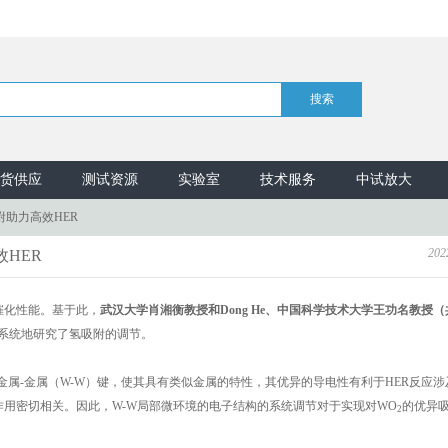
货供应
测试资源
实验室
技术服务
中试放大
附助力高效HER
202
效HER
催化性能。基于此，
武汉大学
肖湘衡教授和Dong He、中国科学技术大学王功名教授
用系统地研究了氢吸附的调节。
金属-金属（W-W）键，使其具有类似金属的特性，其优异的导电性有利于HER反应涉
作用密切相关。因此，W-W局部微环境的电子结构的系统调节对于实现对WO
的优异
2