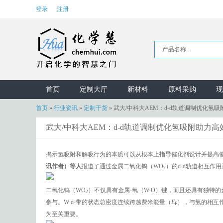
登录
注册
首页
定制大厅
新材料
原料采购
现
首页
»
行业资讯
»
定制干货
»
武大/中科大AEM：d-d轨道调制优化氢吸
武大/中科大AEM：d-d轨道调制优化氢吸附助力高
揭示氢吸附和解吸行为的本质可以从根本上指导催化剂设计并提高
讯作者）等人
报道了通过金属二氧化钨（WO
）的d-d轨道相互作
2
二氧化钨（WO
）不仅具有金属-氧（W-O）键，而且还具有独特的
2
参与。W d-带的状态总密度连续跨越费米能量（
E
），与氢的相互
F
为至关重要。