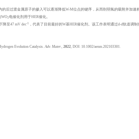
u在内的后过渡金属原子的掺入可以逐渐降低W-M位点的键序，从而削弱氢的吸附并加速
的WO
电催化剂用于HER催化。
2
-1
下降至47 mV dec
，代表了目前最好的W基HER催化剂。该工作表明通过d-d轨道调制
Hydrogen Evolution Catalysis.
Adv. Mater.,
2022
, DOI: 10.1002/aenm.202103301.