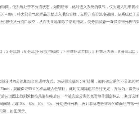
电磁阀，使系统处于不分流状态，如图所示，此时进入系统的载气，仅为进入毛细管柱
样品，经30～80s，待大部分气化样品开始进入毛细管柱，立即开启分流电磁阀，使系统处于
组分)很快从分流口放空，从而明显地消除了溶剂拖尾，使分流状态一直保持到分析结
；5-分流器；6-分流(不分流)电磁阀；7-柱前压调节阀；8-柱前压力表；9-分流出口；1
大部分时间分流相组合的进样方式。为获得准确的分析结果，如何确定瞬间不分流的时
75min，就能保证95％的样品进入色谱柱。此时间间隔也可自行测定，方法为：首先
分析后从谱图上找到紧挨拖尾溶剂峰后的一个被完全分离的色谱峰作测定标志，测出该
隔，如100s、80s、60s、40s，分别进样分析，再计算标志色谱峰的峰面积与第一
间间隔，如图所示。