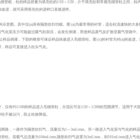
毛细管粗，柱的样品容量为填充柱的1/10～1/20，介于填充柱和常规毛细管柱之间，柱
头稍加改进，就可采用填充柱的进样口直接进样。
构示意图。其中仅(a)具有隔垫吹扫功能。图 (a)为最常用的衬管，适合柱流速快的大多
间气化室压力可能超过载气柱前压，会发生倒灌，而使样品蒸气反扩散至载气管路中。
样品倒灌，下部的锥形可保证样品快速进入毛细管柱。图 (c)的衬管为对(a)的改进。图
部，样品可直接进入柱头气化。
有约1/100的样品进入毛细管柱，分流比可在1/20～1/200的范围调节。适用于大
管柱不被沾污，防止柱效降低。
路，一路作为隔垫吹扫气，流量仅为1～3mL/min。另一路进入气化室与气化的样
气总流量为104mL/min,隔垫吹扫气设置为3mL/min，则101mL/min进入气