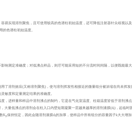
，容易实现溶剂聚焦，且可使用较高的色谱柱初始温度，还可降低注射器针尖歧视以及
用的色谱柱初始温度。
不影响测定准确度；对低沸点样品，则尽可能采用短的不分流时间间隔，以便既能最大
用了溶剂效应(又称溶剂聚焦)，使与溶剂挥发性相接近的微量组分被浓缩在尚未挥发
的灵敏度和定量测定结果的准确度。
度，进样量和样品中溶剂沸点的制约，它是在气化室温度、柱箱温度皆低于溶剂沸点
时，大量低沸点的溶剂会在柱入口内壁短期凝聚一层越来越厚的溶剂液膜(d
)，起临时
f
数K
保持恒定，因此会随溶剂液膜d
的加厚，使样品中所有组分的容量因子k大大增加
p
f