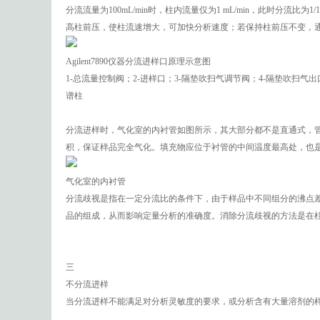
分流流量为100mL/min时，柱内流量仅为1 mL/min，此时分
高柱前压，使柱流速增大，可加快分析速度；若保持柱前压不变，
Agilent7890仪器分流进样口原理示意图
1-总流量控制阀；2-进样口；3-隔垫吹扫气调节阀；4-隔垫吹扫气出口
谱柱
分流进样时，气化室的内衬管如图所示，其大部分都不是直通式，
积，保证样品完全气化。填充物应位于衬管的中间温度最高处，也
气化室的内衬管
分流歧视是指在一定分流比的条件下，由于样品中不同组分的沸点
品的组成，从而影响定量分析的准确度。消除分流歧视的方法是在
三
不分流进样
当分流进样不能满足对分析灵敏度的要求，或分析含有大量溶剂的