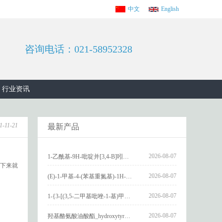
中文
English
咨询电话：021-58952328
行业资讯
1-11-21
最新产品
2026-08-07
1-乙酰基-9H-吡啶并[3,4-B]吲哚-3-羧酸_1-Acetyl-9H-pyrido[3,4-b]indole-3-carboxylic acid_CAS:73818-29-8
下来就
2026-08-07
(E)-1-甲基-4-(苯基重氮基)-1H-吡唑_(E)-1-methyl-4-(phenyldiazenyl)-1H-pyrazole_CAS:1621915-52-3
2026-08-07
1-{3-[(3,5-二甲基吡唑-1-基)甲基]-4-甲氧基苯基}-2,3,4,9-四氢-1H-吡啶并[3,4-b]吲哚_1-{3-[(3,5-dimethylpyrazol-1-yl)methyl]-4-methoxyphenyl}-2,3,4,9-tetrahydro-1H-pyrido[3,4-b]indole_CAS:1594931-46-0
2026-08-07
羟基酪氨酸油酸酯_hydroxytyrosyl oleate_CAS:611237-25-3