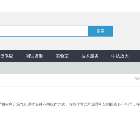
货供应
测试资源
实验室
技术服务
中试放大
202
样和程序升温气化进样五种不同操作方式，各操作方式的原理和影响因素各不相同，接