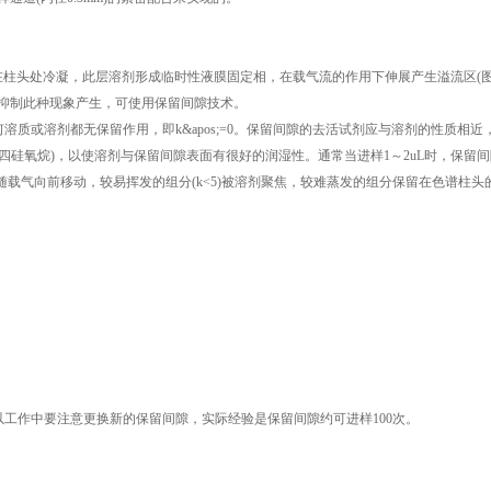
剂在柱头处冷凝，此层溶剂形成临时性液膜固定相，在载气流的作用下伸展产生溢流区(
为抑制此种现象产生，可使用保留间隙技术。
质或溶剂都无保留作用，即k&apos;=0。保留间隙的去活试剂应与溶剂的性质相近
四硅氧烷)，以使溶剂与保留间隙表面有很好的润湿性。通常当进样1～2uL时，保留
，随载气向前移动，较易挥发的组分(k<5)被溶剂聚焦，较难蒸发的组分保留在色谱柱头
工作中要注意更换新的保留间隙，实际经验是保留间隙约可进样100次。