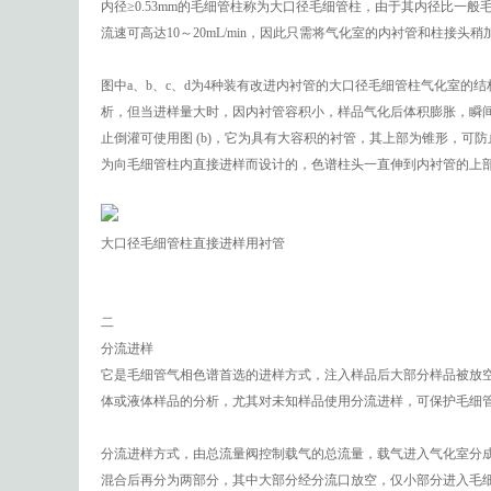
内径≥0.53mm的毛细管柱称为大口径毛细管柱，由于其内径比一般
流速可高达10～20mL/min，因此只需将气化室的内衬管和柱接
图中a、b、c、d为4种装有改进内衬管的大口径毛细管柱气化室的结
析，但当进样量大时，因内衬管容积小，样品气化后体积膨胀，瞬
止倒灌可使用图 (b)，它为具有大容积的衬管，其上部为锥形，可防止
为向毛细管柱内直接进样而设计的，色谱柱头一直伸到内衬管的上
大口径毛细管柱直接进样用衬管
二
分流进样
它是毛细管气相色谱首选的进样方式，注入样品后大部分样品被放空，仅
体或液体样品的分析，尤其对未知样品使用分流进样，可保护毛细
分流进样方式，由总流量阀控制载气的总流量，载气进入气化室分成两
混合后再分为两部分，其中大部分经分流口放空，仅小部分进入毛细管柱。若载