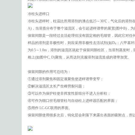
冷柱头进样口
冷柱头进样时，柱温比所用溶剂的沸点低25～30℃，气化后的溶
A)，当溶质分布于整个溢流区，会引起进样谱带的展宽(图中B)，
保留间隙是一段经过去活处理但没有固定相的毛细管，因此它对任何溶
样品的溶剂是非极性时，则应采用非极性去活试剂(如D
；八甲基环
4
为0.5～1.0m，溶剂的溢流区就处于保留间隙柱区，当溶剂蒸发时
相上(如图中C, D)聚焦，从而达到克服溶剂溢流造成的谱带加宽。
保留间隙的作用可总结为：
①通过溶剂聚焦和固定液聚焦使进样谱带变窄；
②解决溢流区太长产生峰劈裂问题；
③可以作为保护柱使非挥发性脏组分不进入分析柱；
④可作为细口径毛细管柱与自动柱上进样器匹配的界面；
⑤用作 LC-GC联用的界面。
保留间隙使用很多次后，钝化层会剥落下来露出表面的吸附点，所以