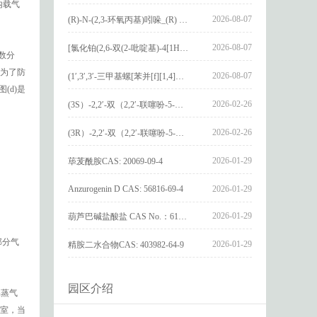
内载气
2026-08-07
(R)-N-(2,3-环氧丙基)吲哚_(R) N – (2,3-epoxypropyl) indolee_CAS:1919872-97-1
2026-08-07
[氯化铂(2,6-双(2-吡啶基)-4[1H]-吡啶酮)氯化物]_[Pt(2,6-bis(2-pyridyl)-4[1H]-pyridone)Cl]Cl_CAS:3036295-88-9
数分
为了防
2026-08-07
(1′,3′,3′-三甲基螺[苯并[f][1,4]苯并噁嗪-3,2′-吲哚]-9-基) 4-丁氧基苯甲酸酯_(1′,3′,3′-trimethylspiro[benzo[f][1,4]benzoxazine-3,2′-indole]-9-yl) 4-butoxybenzoate_CAS:400020-54-4
(d)是
2026-02-26
(3S）-2,2′-双（2,2′-联噻吩-5-基）-3,3′-联环烷_(3S)-2,2′-bis(2,2′-bithiophene-5-yl)-3,3′-bithianaphthene_CAS:1594931-46-0
2026-02-26
(3R）-2,2′-双（2,2′-联噻吩-5-基）-3,3′-联环烷_(3R)-2,2′-bis(2,2′-bithiophene-5-yl)-3,3′-bithianaphthene_CAS:1594931-42-6
2026-01-29
荜茇酰胺CAS: 20069-09-4
Anzurogenin D CAS: 56816-69-4
2026-01-29
2026-01-29
葫芦巴碱盐酸盐 CAS No.：6138-41-6
部分气
2026-01-29
精胺二水合物CAS: 403982-64-9
园区介绍
品蒸气
化室，当