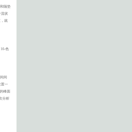
和隔垫
分流状
束，就
0-色
间间
设置一
峰的峰面
次分析