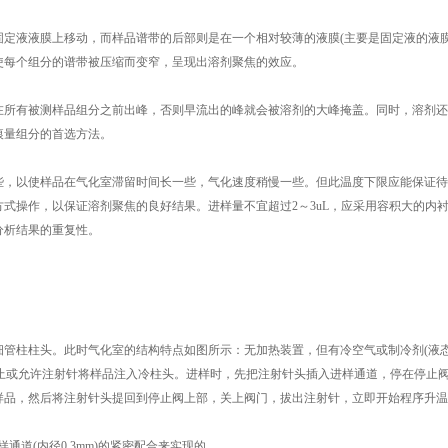
定液液膜上移动，而样品谱带的后部则是在一个相对较薄的液膜(主要是固定液的液膜
使每个组分的谱带被压缩而变窄，呈现出溶剂聚焦的效应。
在所有被测样品组分之前出峰，否则早流出的峰就会被溶剂的大峰掩盖。同时，溶剂还
痕量组分的首选方法。
些，以使样品在气化室滞留时间长一些，气化速度稍慢一些。但此温度下限应能保证待
式操作，以保证溶剂聚焦的良好结果。进样量不宜超过2～3uL，应采用容积大的内
分析结果的重复性。
管柱柱头。此时气化室的结构特点如图所示：无加热装置，但有冷空气或制冷剂(液
止或允许注射针将样品注入冷柱头。进样时，先把注射针头插入进样通道，停在停止
L)样品，然后将注射针头提回到停止阀上部，关上阀门，拔出注射针，立即开始程序升
样通道(内径0.3mm)的紧密配合来实现的。