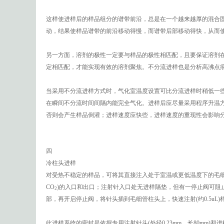
这样使进样后的样品组分的谱带前沿，总是在一个越来越厚的混合固
动，结果使样品谱带的前沿移动得慢，而谱带后部移动得快，从而
另一方面，溶剂的极性一定要与样品的极性相匹配，且要保证溶剂
定相匹配，才能实现有效的溶剂聚焦。不分流进样也是分析高沸点
当采用不分流进样方式时，气化室温度设置可比分流进样时稍低一
在瞬间不分流时间间隔内能完全气化。进样后应尽量采用程序升温方
否则会产生样品倒灌；进样速度应快些，进样速度的重现性会影响
四
冷柱头进样
对受热不稳定的样品，可将其直接注入处于室温或更低温度下的毛细
CO
)的入口和出口；注射针入口处无进样隔垫，但有一停止阀可阻
2
部，再开启停止阀，将针头插到毛细管柱头上，快速注射(约0.5u
此进样系统的密封是依据专用注射针头(外径0.23mm、长80mm)和进