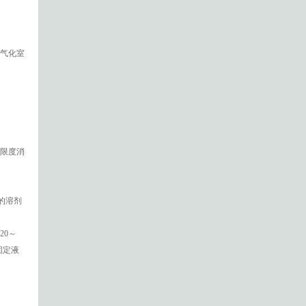
气化室
限度消
的溶剂
20～
固定液