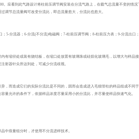
流比为1/100。应看到此气路设计将柱前压调节阀安装在分流气路上，在载气总流量不变的情
通过调节总流量阀可改变分流比，即总流量愈大，分流比也愈大。
；5-分流器；6-分流(不分流)电磁阀；7-柱前压调节阀；8-柱前压力表；9-分流出口；1
管内有缩径处或装有烧结板，在缩口处放置有玻璃珠或硅烷化玻璃毛，以增大与样品接
是注射器针尖所达到处，可减少分流歧视。
差异，而造成它们的实际分流比是不同的，因而会造成进入毛细管柱的样品组成不同于
柱容量允许的条件下，依据样品浓度尽量采用小的分流比，并尽量使样品快速气化。
样品中痕量组分时，才使用不分流进样技术。