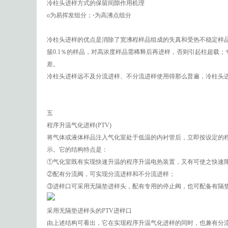
冷柱头进样方式的保留间隙作用机理
o为易挥发组分；
·
为高沸点组分
冷柱头进样的优点是消除了宽沸程样品组成的失真和受热不稳定样
簇0.1％的样品，对高浓度样品需稀释后再进样，否则引起柱超载
差。
冷柱头进样远不及分流进样、不分流进样使用得那么普遍，冷柱头
五
程序升温气化进样(PTV)
将气体或液体样品注入气化室处于低温的内衬管后，立即按设定的
示。它的结构特点是：
①气化室既有实现快速升温的程序升温电热装置，又有可使之快速降
②配有分流阀，可实现分流进样和不分流进样；
③进样口可采用无隔垫进样头，配有专用的停止阀，也可配备有隔
采用无隔垫进样头的PTV进样口
由上述结构可看出，它在实现程序升温气化进样的同时，也兼有分