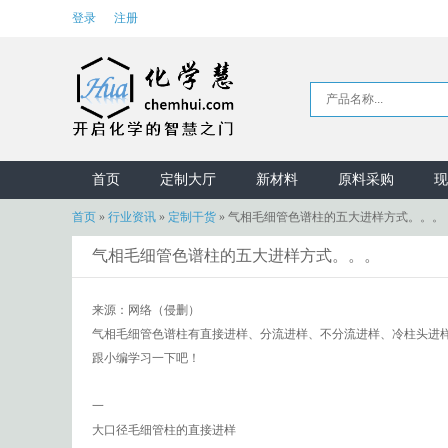
登录
注册
首页
定制大厅
新材料
原料采购
现
首页
»
行业资讯
»
定制干货
»
气相毛细管色谱柱的五大进样方式。。。
气相毛细管色谱柱的五大进样方式。。。
来源：网络（侵删）
气相毛细管色谱柱有直接进样、分流进样、不分流进样、冷柱头进
跟小编学习一下吧！
一
大口径毛细管柱的直接进样