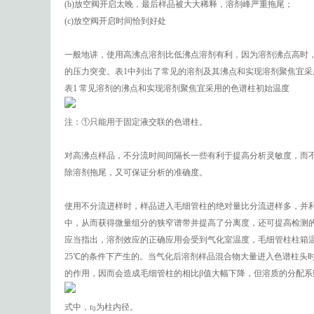
(b)放空阀开启太晚，最后样品被大大稀释，溶剂峰严重拖尾；
(c)放空阀开启时间恰到好处
一般地讲，使用高沸点溶剂比低沸点溶剂有利，因为溶剂沸点高时
的压力突变。表1中列出了常见的溶剂及其沸点和实现溶剂聚焦宜采
表1 常见溶剂的沸点和实现溶剂聚焦宜采用的色谱柱初始温度
注：①只能用于固定液交联的色谱柱。
对高沸点样品，不分流时间间隔长一些有利于提高分析灵敏度，而
除溶剂拖尾，又可保证分析的准确度。
使用不分流进样时，样品进入毛细管柱的绝对量比分流进样多，并利
中，从而获得微量组分的狭窄谱带并提高了分离度，还可提高检测
应当指出，溶剂效应的正确应用会受到气化室温度，毛细管柱柱箱温
25℃的条件下产生的。当气化后溶剂样品混合物大量进入色谱柱头
的作用，因而会造成毛细管柱的相比β值大幅下降，但溶质的分配系
式中，r
为柱内径。
0