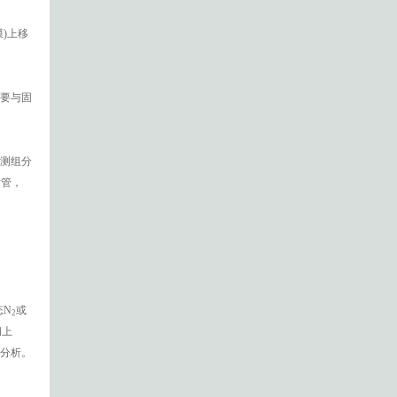
)上移
要与固
测组分
衬管，
态N
或
2
阀上
温分析。