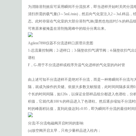
为消除溶剂效应可采用瞬间不分流技术，即当进样开始时关闭分流
清扫所需的载气量(3～5mL/min)，然后向气化室注入2～3uL
态。此时存留在气化室的大部分溶剂气体(显然也包括约5％的样品
可将原来被掩盖在溶剂拖尾峰中的组分分离出来。
Agilent7890仪器不分流进样口原理示意图
1-总流量控制阀；2-进样口；3-隔垫吹扫气调节阀；4-隔垫吹扫气出口
谱柱
F，G-用于不分流进样或程序升温气化进样的气化室的内衬管
由上述可知不分流进样不是绝对不分流，而是一种将瞬间不分流与
隔，就成为操作的关键。依据大多数文献报道，此时间间隔多采用0.
个长的时间间隔，如120s，以保证全部样品组分都进入色谱柱，
积值，它就代表100％的样品进入了色谱柱。然后逐步缩短不分流时间间
时的峰面积比值，直到此值达到≥0.95，即为瞬间不分流的最佳时
分流/不分流电磁阀开启时间的影响
(a)放空阀开启太早，只有少量样品进入柱内；