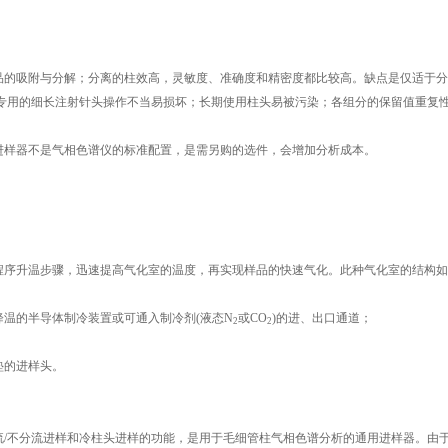
品的吸附与分解；分离的柱效高，灵敏度、准确度和精密度都比较高。缺点是仅适于分
；专用的细长注射针头操作不当易损坏；长期使用柱头易被污染；各组分的保留值重复
进样器不是气相色谱仪的标准配置，是需另购的选件，会增加分析成本。
程序升温步骤，迅速提高气化室的温度，再实现样品的快速气化。此种气化室的结构如
温的半导体制冷装置或可通入制冷剂(液态N
或CO
)的进、出口通道；
2
2
垫的进样头。
流/不分流进样和冷柱头进样的功能，是用于毛细管柱气相色谱分析的通用进样器。由