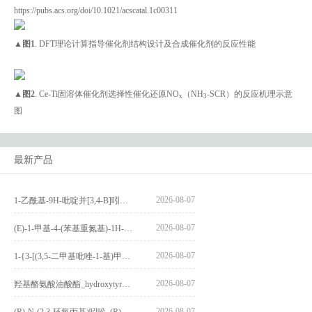
https://pubs.acs.org/doi/10.1021/acscatal.1c00311
▲图
1
. DFT理论计算指导催化剂结构设计及合成催化剂的反应性能
▲图
2
. Ce-Ti固溶体催化剂选择性催化还原NO
（NH
-SCR）的反应机理示意
x
3
图
最新产品
2026-08-07
1-乙酰基-9H-吡啶并[3,4-B]吲哚-3-羧酸_1-Acetyl-9H-pyrido[3,4-b]indole-3-carboxylic acid_CAS:73818-29-8
2026-08-07
(E)-1-甲基-4-(苯基重氮基)-1H-吡唑_(E)-1-methyl-4-(phenyldiazenyl)-1H-pyrazole_CAS:1621915-52-3
2026-08-07
1-{3-[(3,5-二甲基吡唑-1-基)甲基]-4-甲氧基苯基}-2,3,4,9-四氢-1H-吡啶并[3,4-b]吲哚_1-{3-[(3,5-dimethylpyrazol-1-yl)methyl]-4-methoxyphenyl}-2,3,4,9-tetrahydro-1H-pyrido[3,4-b]indole_CAS:1594931-46-0
2026-08-07
羟基酪氨酸油酸酯_hydroxytyrosyl oleate_CAS:611237-25-3
2026-08-07
(R)-N-(2,3-环氧丙基)吲哚_(R) N – (2,3-epoxypropyl) indolee_CAS:1919872-97-1