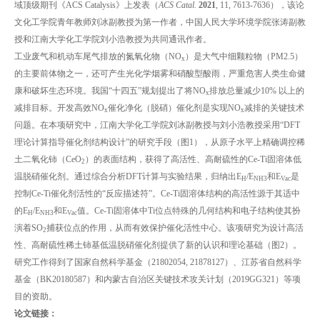
域顶级期刊《ACS Catalysis》上发表（
ACS Catal.
2021
, 11, 7613-7636），该论
文化工学院青年教师刘冰副教授为第一作者，中国人民大学环境学院张涛副教
授和江南大学化工学院刘小浩教授为共同通讯作者。
工业废气和机动车尾气排放的氮氧化物（NO
）是大气中细颗粒物（PM2.5）
x
的主要前体物之一，还可产生光化学烟雾和硝酸型酸雨，严重危害人类生命健
康和破坏生态环境。我国“十四五”规划提出了将NO
排放总量减少10% 以上的
x
减排目标。开发高效NO
催化净化（脱硝）催化剂是实现NO
减排的关键技术
x
x
问题。在本项研究中，江南大学化工学院刘冰副教授与刘小浩教授采用“DFT
理论计算指导催化剂结构设计”的研究手段（图1），从原子水平上精确调控稀
土二氧化铈（CeO
）的表面结构，获得了高活性、高耐硫性的Ce-Ti固溶体低
2
温脱硝催化剂。通过综合分析DFT计算与实验结果，归纳出E
/E
和E
是
H
NH3
Vac
控制Ce-Ti催化剂活性的“反应描述符”。Ce-Ti固溶体结构的高活性源于其适中
的E
/E
和E
值。Ce-Ti固溶体中Ti位点特殊的几何结构和电子结构使其扮
H
NH3
Vac
演着SO
捕获位点的作用，从而有效保护催化活性中心。该项研究为设计高活
2
性、高耐硫性稀土铈基低温脱硝催化剂提供了新的认识和理论基础（图2）。
研究工作得到了国家自然科学基金（21802054, 21878127）、江苏省自然科学
基金（BK20180587）和内蒙古自治区关键技术攻关计划（2019GG321）等项
目的资助。
论文链接：