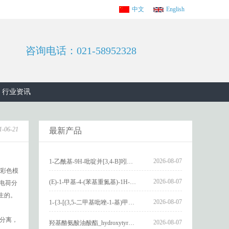
中文
English
咨询电话：021-58952328
行业资讯
1-06-21
最新产品
2026-08-07
1-乙酰基-9H-吡啶并[3,4-B]吲哚-3-羧酸_1-Acetyl-9H-pyrido[3,4-b]indole-3-carboxylic acid_CAS:73818-29-8
彩色模
2026-08-07
(E)-1-甲基-4-(苯基重氮基)-1H-吡唑_(E)-1-methyl-4-(phenyldiazenyl)-1H-pyrazole_CAS:1621915-52-3
电荷分
生的。
2026-08-07
1-{3-[(3,5-二甲基吡唑-1-基)甲基]-4-甲氧基苯基}-2,3,4,9-四氢-1H-吡啶并[3,4-b]吲哚_1-{3-[(3,5-dimethylpyrazol-1-yl)methyl]-4-methoxyphenyl}-2,3,4,9-tetrahydro-1H-pyrido[3,4-b]indole_CAS:1594931-46-0
荷分离，
2026-08-07
羟基酪氨酸油酸酯_hydroxytyrosyl oleate_CAS:611237-25-3