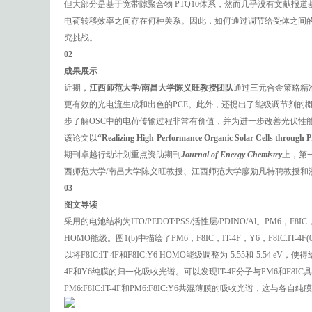
但大部分是基于宽带隙聚合物 PTQ10体系，然而几乎没有文献报道
电荷转移效率之间存在何种关系。因此，如何通过调节给受体之间的
究挑战。
02
成果展示
近期，
江西师范大学/南昌大学陈义旺教授团队
通过三元合金策略精
更有效的光电流生成和出色的PCE。此外，还提出了能级调节剂的
步了解OSC中的电荷传输过程非常有价值，并为进一步改善光伏性
该论文以
“Realizing High-Performance Organic Solar Cells through P
期刊卓越行动计划重点资助期刊
Journal of Energy Chemistry
上，第
西师范大学/南昌大学陈义旺教授、江西师范大学廖勋凡特聘教授和
03
图文导读
采用的电池结构为ITO/PEDOT:PSS/活性层/PDINO/Al。PM6
HOMO能级。图1(b)中描绘了PM6，F8IC，IT-4F，Y6，F8IC:IT-4
以将F8IC:IT-4F和F8IC:Y6 HOMO能级调整为-5.55和-5.54
4F和Y6纯膜的归一化吸收光谱。可以发现IT-4F分子与PM6和F8IC
PM6:F8IC:IT-4F和PM6:F8IC:Y6共混薄膜的吸收光谱，这与