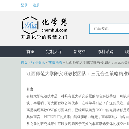
登录
注册
首页
定制大厅
新材料
原料采购
现
首页
»
行业资讯
»
前沿动态
»
江西师范大学陈义旺教授团队：三元合金
江西师范大学陈义旺教授团队：三元合金策略精准
引言
有机太阳电池技术是一种具有巨大研究前景的绿色科技手段，可以
块，半透明，可大面积制备等优点，在科学界引起了广泛的关注。当前
离是实现高效OSC的必要条件。已经可以确定OSC中的电荷转移是
具体而言，PET和PHT的效率由能级驱动力确定，而该驱动力由各
从之前的研究成果中可以发现归因于高效的非富勒烯受体的横空出世，