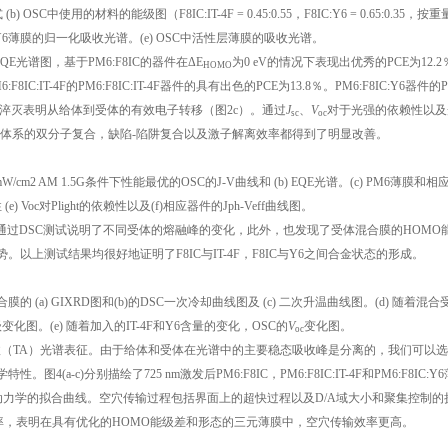
OSC中使用的材料的能级图（F8IC:IT-4F = 0.45:0.55，F8IC:Y6 = 0.65:0.35，按
-4F和Y6薄膜的归一化吸收光谱。(e) OSC中活性层薄膜的吸收光谱。
QE光谱图，基于PM6:F8IC的器件在ΔE
为0 eV的情况下表现出优秀的PCE为12.
HOMO
M6:F8IC:IT-4F的PM6:F8IC:IT-4F器件的具有出色的PCE为13.8％。PM6:F8IC:Y6器件的
中明显的淬灭表明从给体到受体的有效电子转移（图2c）。通过
J
、
V
对于光强的依赖性以及
sc
oc
体系的双分子复合，缺陷-陷阱复合以及激子解离效率都得到了明显改善。
的100 mW/cm2 AM 1.5G条件下性能最优的OSC的J-V曲线和 (b) EQE光谱。(c) PM6薄膜和
(e) Voc对Plight的依赖性以及(f)相应器件的Jph-Veff曲线图。
通过DSC测试说明了不同受体的熔融峰的变化，此外，也发现了受体混合膜的HOMO
上测试结果均很好地证明了F8IC与IT-4F，F8IC与Y6之间合金状态的形成。
.65:0.35)混合膜的 (a) GIXRD图和(b)的DSC一次冷却曲线图及 (c) 二次升温曲线图。(d) 随着混
O能级变化图。(e) 随着加入的IT-4F和Y6含量的变化，OSC的
V
变化图。
oc
收（TA）光谱表征。由于给体和受体在光谱中的主要稳态吸收峰是分离的，我们可以
c)分别描绘了725 nm激发后PM6:F8IC，PM6:F8IC:IT-4F和PM6:F8IC:Y
的上升动力学的拟合曲线。空穴传输过程包括界面上的超快过程以及D/A域大小和聚集控制的
，表明在具有优化的HOMO能级差和形态的三元薄膜中，空穴传输效率更高。