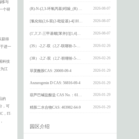
偏移与
2026-08-07
(R)-N-(2,3-环氧丙基)吲哚_(R) N – (2,3-epoxypropyl) indolee_CAS:1919872-97-1
一个研
2026-08-07
[氯化铂(2,6-双(2-吡啶基)-4[1H]-吡啶酮)氯化物]_[Pt(2,6-bis(2-pyridyl)-4[1H]-pyridone)Cl]Cl_CAS:3036295-88-9
2026-08-07
(1′,3′,3′-三甲基螺[苯并[f][1,4]苯并噁嗪-3,2′-吲哚]-9-基) 4-丁氧基苯甲酸酯_(1′,3′,3′-trimethylspiro[benzo[f][1,4]benzoxazine-3,2′-indole]-9-yl) 4-butoxybenzoate_CAS:400020-54-4
以获得
2026-02-26
(3S）-2,2′-双（2,2′-联噻吩-5-基）-3,3′-联环烷_(3S)-2,2′-bis(2,2′-bithiophene-5-yl)-3,3′-bithianaphthene_CAS:1594931-46-0
对于进一
2026-02-26
(3R）-2,2′-双（2,2′-联噻吩-5-基）-3,3′-联环烷_(3R)-2,2′-bis(2,2′-bithiophene-5-yl)-3,3′-bithianaphthene_CAS:1594931-42-6
国科技
者为江
2026-01-29
荜茇酰胺CAS: 20069-09-4
Anzurogenin D CAS: 56816-69-4
2026-01-29
2026-01-29
葫芦巴碱盐酸盐 CAS No.：6138-41-6
样品的
组分，可
2026-01-29
精胺二水合物CAS: 403982-64-9
C，IT-
C，
园区介绍