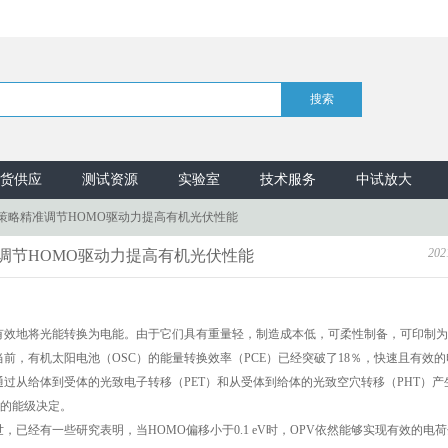
货供应
测试资源
实验室
技术服务
中试放大
策略精准调节HOMO驱动力提高有机光伏性能
202
调节HOMO驱动力提高有机光伏性能
有效地将光能转换为电能。由于它们具有重量轻，制造成本低，可柔性制备，可印制为
，有机太阳电池（OSC）的能量转换效率（PCE）已经突破了18％，快速且有效的
通过从给体到受体的光致电子转移（PET）和从受体到给体的光致空穴转移（PHT）产
自的能级决定。
已经有一些研究表明，当HOMO偏移小于0.1 eV时，OPV依然能够实现有效的电