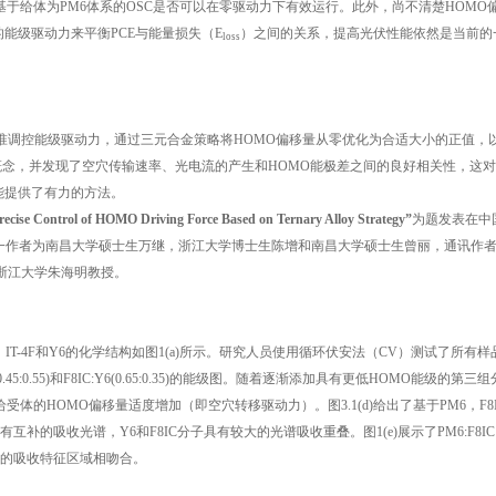
基于给体为PM6体系的OSC是否可以在零驱动力下有效运行。此外，尚不清楚HOMO
能级驱动力来平衡PCE与能量损失（E
）之间的关系，提高光伏性能依然是当前的
loss
准调控能级驱动力，通过三元合金策略将HOMO偏移量从零优化为合适大小的正值，
概念，并发现了空穴传输速率、光电流的产生和HOMO能极差之间的良好相关性，这
能提供了有力的方法。
recise Control of HOMO Driving Force Based on Ternary Alloy Strategy”
为题发表在中
一作者为南昌大学硕士生万继，浙江大学博士生陈增和南昌大学硕士生曾丽，通讯作
浙江大学朱海明教授。
，F8IC，IT-4F和Y6的化学结构如图1(a)所示。研究人员使用循环伏安法（CV）测试了所有
F(0.45:0.55)和F8IC:Y6(0.65:0.35)的能级图。随着逐渐添加具有更低HOMO能级的第三
 eV，使得给受体的HOMO偏移量适度增加（即空穴转移驱动力）。图3.1(d)给出了基于PM6，F8I
具有互补的吸收光谱，Y6和F8IC分子具有较大的光谱吸收重叠。图1(e)展示了PM6:F8I
各自纯膜的吸收特征区域相吻合。