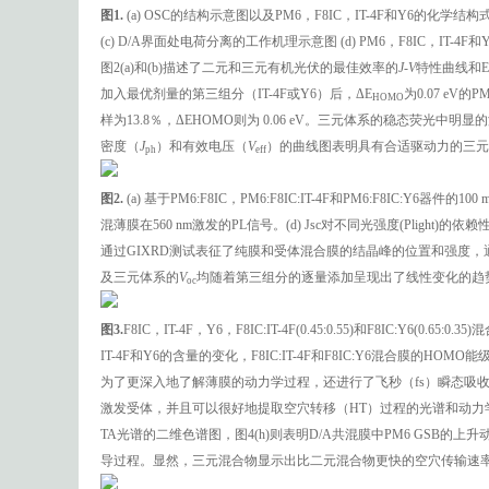
图1.
(a) OSC的结构示意图以及PM6，F8IC，IT-4F和Y6的化学结构式 (b) 
(c) D/A界面处电荷分离的工作机理示意图 (d) PM6，F8IC，IT
图2(a)和(b)描述了二元和三元有机光伏的最佳效率的
J-V
特性曲线和E
加入最优剂量的第三组分（IT-4F或Y6）后，ΔE
为0.07 eV的P
HOMO
样为13.8％，ΔEHOMO则为 0.06 eV。三元体系的稳态荧光
密度（
J
）和有效电压（
V
）的曲线图表明具有合适驱动力的三元
ph
eff
图2.
(a) 基于PM6:F8IC，PM6:F8IC:IT-4F和PM6:F8IC:Y6器件
混薄膜在560 nm激发的PL信号。(d) Jsc对不同光强度(Plight)的依赖性 
通过GIXRD测试表征了纯膜和受体混合膜的结晶峰的位置和强度，
及三元体系的
V
均随着第三组分的逐量添加呈现出了线性变化的趋势。以
oc
图3.
F8IC，IT-4F，Y6，F8IC:IT-4F(0.45:0.55)和F8IC:Y6(0
IT-4F和Y6的含量的变化，F8IC:IT-4F和F8IC:Y6混合膜的HOM
为了更深入地了解薄膜的动力学过程，还进行了飞秒（fs）瞬态吸
激发受体，并且可以很好地提取空穴转移（HT）过程的光谱和动力学特性。图4(a-
TA光谱的二维色谱图，图4(h)则表明D/A共混膜中PM6 GSB
导过程。显然，三元混合物显示出比二元混合物更快的空穴传输速率