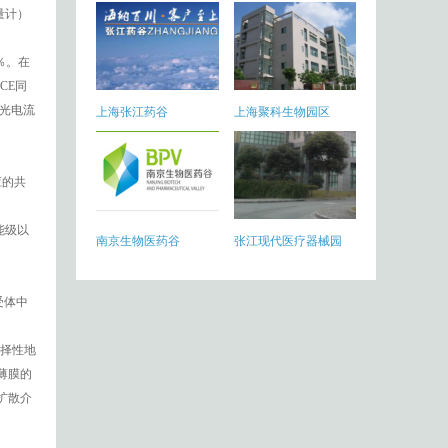
重量计）
2％。在
PCE同
光电流
上海张江药谷
上海聚科生物园区
相应的共
能级以
南京生物医药谷
张江现代医疗器械园
合受体中
选择性地
6薄膜的
扩散介