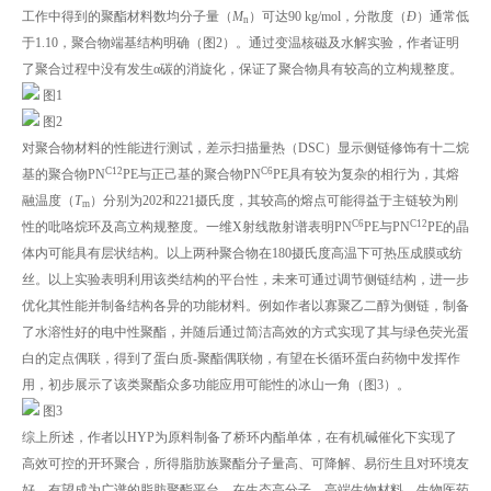
工作中得到的聚酯材料数均分子量（
M
）可达90 kg/mol，分散度（
Đ
）通常低
n
于1.10，聚合物端基结构明确（图2）。通过变温核磁及水解实验，作者证明
了聚合过程中没有发生α碳的消旋化，保证了聚合物具有较高的立构规整度。
图1
图2
对聚合物材料的性能进行测试，差示扫描量热（DSC）显示侧链修饰有十二烷
C12
C6
基的聚合物PN
PE与正己基的聚合物PN
PE具有较为复杂的相行为，其熔
融温度（
T
）分别为202和221摄氏度，其较高的熔点可能得益于主链较为刚
m
C6
C12
性的吡咯烷环及高立构规整度。一维X射线散射谱表明PN
PE与PN
PE的晶
体内可能具有层状结构。以上两种聚合物在180摄氏度高温下可热压成膜或纺
丝。以上实验表明利用该类结构的平台性，未来可通过调节侧链结构，进一步
优化其性能并制备结构各异的功能材料。例如作者以寡聚乙二醇为侧链，制备
了水溶性好的电中性聚酯，并随后通过简洁高效的方式实现了其与绿色荧光蛋
白的定点偶联，得到了蛋白质-聚酯偶联物，有望在长循环蛋白药物中发挥作
用，初步展示了该类聚酯众多功能应用可能性的冰山一角（图3）。
图3
综上所述，作者以HYP为原料制备了桥环内酯单体，在有机碱催化下实现了
高效可控的开环聚合，所得脂肪族聚酯分子量高、可降解、易衍生且对环境友
好，有望成为广谱的脂肪聚酯平台，在生态高分子、高端生物材料、生物医药