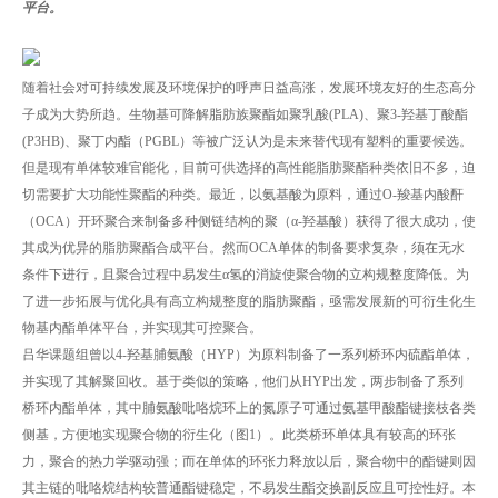
平台。
随着社会对可持续发展及环境保护的呼声日益高涨，发展环境友好的生态高分
子成为大势所趋。生物基可降解脂肪族聚酯如聚乳酸(PLA)、聚3-羟基丁酸酯
(P3HB)、聚丁内酯（PGBL）等被广泛认为是未来替代现有塑料的重要候选。
但是现有单体较难官能化，目前可供选择的高性能脂肪聚酯种类依旧不多，迫
切需要扩大功能性聚酯的种类。最近，以氨基酸为原料，通过O-羧基内酸酐
（OCA）开环聚合来制备多种侧链结构的聚（α-羟基酸）获得了很大成功，使
其成为优异的脂肪聚酯合成平台。然而OCA单体的制备要求复杂，须在无水
条件下进行，且聚合过程中易发生α氢的消旋使聚合物的立构规整度降低。为
了进一步拓展与优化具有高立构规整度的脂肪聚酯，亟需发展新的可衍生化生
物基内酯单体平台，并实现其可控聚合。
吕华课题组曾以4-羟基脯氨酸（HYP）为原料制备了一系列桥环内硫酯单体，
并实现了其解聚回收。基于类似的策略，他们从HYP出发，两步制备了系列
桥环内酯单体，其中脯氨酸吡咯烷环上的氮原子可通过氨基甲酸酯键接枝各类
侧基，方便地实现聚合物的衍生化（图1）。此类桥环单体具有较高的环张
力，聚合的热力学驱动强；而在单体的环张力释放以后，聚合物中的酯键则因
其主链的吡咯烷结构较普通酯键稳定，不易发生酯交换副反应且可控性好。本