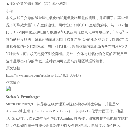
▲图5 |介导的碱金属的（过）氧化机制
小结
本文描述了介导的碱金属过氧化物和超氧化物氧化的机理，并证明了在某些情
1
1
+
况下可导致大量
O
产生的途径。同时提出了抑制
O
生成的策略。与Li / Li
相
2
2
1
1
3
比，3.5 V的氧化还原电位可以驱动
O
从超氧化物氧化中释放出来。
O
或
O
2
2
2
1
ox
释放的程度取决于超氧化物氧化相对于歧化产生
O
的相对动力学，即RM
浓
2
1
+
度和介体的
O
抑制效率。与Li / Li
相比，超氧化物的氧化动力学在电压约3.2
2
V时最大，而在较高电势下则会降低。另外，介体与过氧化物之间的表观反应
速率显示出相似的降低。这种行为可以用马库斯区域理论解释。
原文链接：
https://www.nature.com/articles/s41557-021-00643-z
作者简介
Stefan A. Freunberger
Stefan Freunberger，从苏黎世联邦理工学院获得化学博士学位，并且是St
Andrews博士后（Postdoc with P.G. Bruce），从事Li-O
化学方面工作。他是
2
TU Graz的PI，自2020年后担任IST Austria助理教授，研究兴趣包括能量存储材
料，包括碱性离子电池和金属O
电池以及金属S电池，电解质和原位技术。
2