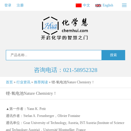
登录
注册
中文
English
咨询电话：021-58952328
首页
»
行业资讯
»
推荐阅读
»
锂-氧电池Nature Chemistry！
锂-氧电池Nature Chemistry！
▲第一作者：Yann K. Petit
通讯作者：Stefan A. Freunberger，Olivier Fontaine
通讯单位：Graz University of Technology, Austria, IST Austria (Institute of Science
and Technology Austria)，Université Montpellier, France