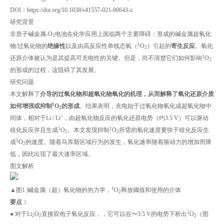
DOI：https://doi.org/10.1038/s41557-021-00643-z
研究背景
非质子碱金属-O
电池在化学应用上面临两个主要障碍：形成的碱金属超氧化
2
1
物/过氧化物的
绝缘性
以及由高反应性单线态氧（
O
）引起的
寄生反应
。氧化
2
1
还原介体被认为是其提高可充电性的关键。但是，尚不清楚它们如何影响
O
2
的形成的过程，这阻碍了其发展。
研究问题
本文解释了
介导的过氧化物和超氧化物氧化的机理，从而解释了氧化还原介质
1
如何增强或抑制
O
的形成
。结果表明，充电始于过氧化物氧化成超氧化物中
2
+
间体，相对于Li / Li
，由超氧化物反应的氧化还原电势（约3.5 V）可以驱动
1
1
歧化反应并且生成
O
。本文发现抑制
O
所需的氧化速度要快于歧化反应生
2
2
1
成
O
的速度。随着马库斯区域行为的发生，氧化速率随着驱动力的增加而降
2
低，因此出现了最大速率区域。
图文解析
1
▲图1 |碱金属（超）氧化物的热力学，
O
释放阈值和使用的介体
2
要点：
1
● 对于Li
O
直接双电子氧化反应，，它可以在〜3.5 V的电势下析出
O
（图
2
2
2