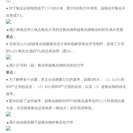
1a）。
● 对于氧化还原电势低于3.5 V的介体，图1中的热力学表明：该电化学氧化不
1
会形成
O
。
2
▲图2 |单线态和三线态氧在介导的过氧化物和超氧化物氧化时的生成示意图
要点：
● 当填充Li
O
的碳复合电极被包含介体的电解质电化学充电时，发现了介导
2
2
1
的Li
O
氧化生成的
O
的总体趋势（图2a）。
2
2
2
▲图3 |介导的（超）氧化和超氧化物歧化的动力学
要点：
● 为了解释各个步骤，本文分别测量它们的速率，如图3所示：（1）Li
O
和
2
2
ox
ox
RM
之间的反应，（2）KO
和RM
之间的反应，以及（3）超氧化物的歧化
2
速率。
● 图3b比较了这些速率：超氧化物的对BP55的氧化速率在约3.2 V时表现出最
大值，并且随着氧化还原电势（驱动力）的升高而降低。
▲图4 |自由能依赖于超氧化物的氧化动力学