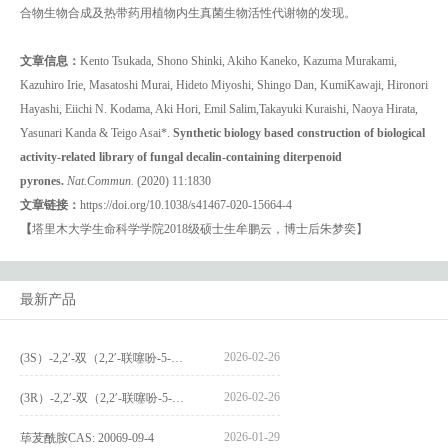
合物生物合成及热带药用植物内生真菌生物活性代谢物的发现。
文章信息：
Kento Tsukada, Shono Shinki, Akiho Kaneko, Kazuma Murakami,
Kazuhiro Irie, Masatoshi Murai, Hideto Miyoshi, Shingo Dan, KumiKawaji, Hironori
Hayashi, Eiichi N. Kodama, Aki Hori, Emil Salim,Takayuki Kuraishi, Naoya Hirata,
Yasunari Kanda & Teigo Asai*.
Syn
thetic biology based construction of biological
activity-related library of fungal decalin-containing diterpenoid
pyrones.
Nat.Commun.
(2020) 11:1830
文章链接：
https://doi.org/10.1038/s41467-020-15664-4
【
塔里木大学生命科学学院2018级硕士生牟鹏云，博士后朱梦奕】
最新产品
2026-02-26
(3S）-2,2′-双（2,2′-联噻吩-5-基）-3,3′-联环烷_(3S)-2,2′-bis(2,2′-bithiophene-5-yl)-3,3′-bithianaphthene_CAS:1594931-46-0
2026-02-26
(3R）-2,2′-双（2,2′-联噻吩-5-基）-3,3′-联环烷_(3R)-2,2′-bis(2,2′-bithiophene-5-yl)-3,3′-bithianaphthene_CAS:1594931-42-6
2026-01-29
荜茇酰胺CAS: 20069-09-4