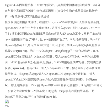
Figure 3.
基因组挖掘和DDP途径的设计。(a) 共同中间体4的合成途径；(b) 分
布与五个真菌属的DDP生物合成基因簇；(c) 每个生物合成基因簇的比较分
析；(d) 预测树状DDP生物合成途径
根据假设的生物合成途径，在宿主
A. oryzae NSAR1
中逐步引入生物合成基因。
dpasACD
引入宿主中产生了化合物
2
，进而引入
dpasBE
到
AO-dpasACD
中产生
了
4
；将FMO基因
dpasF
或BBE基因
dpmaF
导入
AO-dpasACD
中，重构了
dpas
和
dpma
基因簇而产生了
5
和
6
，且
dpas
基因簇产生了
7
。同时结果表明，DpasF和
DpmaF都参与了C
单元的四氢呋喃(THF)环形成，而DpasF具有多步氧化的催
5
化能力
(Figure 4b)
。为进一步分析
dpch
、
dpmp
和
dpfg
的生物合成途径，在
AO-
dpasABCDE
的基础上引入
dpmpG
得到
8
，引入
dpmpGH
得到
9
。一系列结果表
明，SDR1将底物C8位
S
羟基氧化成酮，SDR2将酮还原成8
R
羟基，实现构型的
反转
(Figure 4a)
。将
dpchGHF
引入
AO-dpasABCDE
中，异源重组了
dpch
合成途
径得到
10
。将
dpmpI
和
dpfgI
引入
AO-dpasABCDE-dpmpGH
中得到
11
，引入
dpmpIJ
和
dpfgIJK
构建完整的
dpmp
和
dpfg
基因簇分别得到
12
和
13
、
14
(Figure
4c)
。以上结果表明，P450酶 DpmpJ将C-26甲基氧化成伯醇，DpfgJ在C-27催化
三步氧化生成羧酸和C-26羟基化；DpfgI与DpmpI参与相同的甲基化，而
DpfgK甲基化DpfgJ产生的羧酸
(Figure 4c)
。