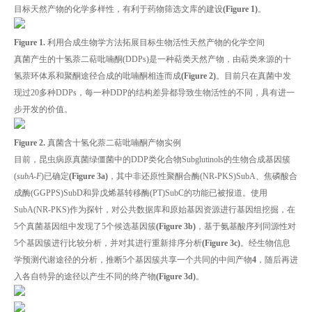
目标天然产物的化学多样性，有利于药物筛选文库的建设
(Figure 1)
。
Figure 1.
利用合成生物学方法拓展目标生物活性天然产物的化学空间
真菌产生的十氢萘二萜吡喃酮(DDPs)是一种萜类天然产物，由萜类来源的十
氢萘环体系和聚酮途径合成的吡喃酮相连而成
(Figure 2)
。目前只在真菌中发
现过20多种DDPs，每一种DDP的结构差异都导致生物活性的不同，具有进一
步开发的价值。
Figure 2.
真菌含十氢化萘二萜吡喃酮产物实例
目前，昆虫病原真菌绿僵菌中的DDP类化合物Subglutinols的生物合成基因簇
(
subA-F
)已确定
(Figure 3a)
，其中非还原性聚酮合酶(NR-PKS)SubA、焦磷酸合
成酶(GGPPS)SubD和异戊烯基转移酶(PT)SubC的功能已被报道。使用
SubA(NR-PKS)作为探针，对公共数据库和原始基因资源进行基因组挖掘，在
5个真菌基因组中发现了5个候选基因簇
(Figure 3b)
，基于氨基酸序列同源性对
5个基因簇进行比较分析，并对其进行重新排序分析
(Figure 3c)
。经生物信息
学预测代谢途径的分析，推断5个基因簇共享一个共同的中间产物
4
，随后再进
入各自特异的途径以产生不同的终产物
(Figure 3d)
。