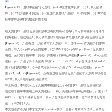
Figure 4.
DDP途径中的酶转化总结。(a) C-8立体化学反转；(b) C
单元的修
5
饰；(c) 对吡喃酮环的改造；(d) 通过扩展途径产生的DDPs的结构；(e) DDP途
径中修饰步骤的底物选择性总结
在天然的DDP生物合成基因簇中没有同时编码含有C
单元和吡喃酮部分修饰
5
的酶途径，通过结合C
单元修饰途径和吡喃酮修饰途径来进行组合生物合成
5
(Figure 3d)
，产生有进一步的修饰非天然的DDP。选择
dpasF
作为额外的修饰
基因，导入
dpmp
和
dpfg
基因簇中；此外将MT1(
dpmpI
)与
dpas
和
dpch
合成途径
相连。至此在米曲霉中一共设计并重组了四种延伸途径
(Figure 3d)
，
dpmp
合成
途径+
dpasF
产生了四个新的类似物(
17
、
18
、
19
和
20
)，
dpfg
合成途径+
dpasF
产
生了新的类似物
21
，
dpch
合成途径+
dpmpI
产生了
22
，
dpas
合成途径+
dpmpI
产
生了
23
、
24
、
25
(Figure 4d)
。所有通过组合生物合成产生的非天然类似物都含
有对C
单元和吡喃酮部分的修饰。
5
综上所述，本研究从五个真菌属中检索到五个不同的DDP生物合成基因簇，
通过在米曲霉中重组五种天然途径、一种分流途径和四种延伸途径，产生了22
种DDPs，包括15种新化合物，展示了合成生物学在真菌天然产物多样化方面
是一个有力的工具。
本文通讯作者为日本东京大学Teigo Asai教授，主要研究领域为植物三萜类化