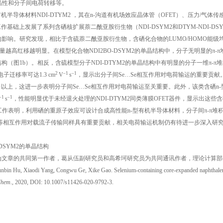
晶性和分子间电荷转移等。
导体材料NDI-DTYM2 ，其在n-沟道有机场效应晶体管（OFET）、压力/气体传
础上发展了系列含硒核扩展萘二酰亚胺衍生物（NDI-DSYM2和DTYM-NDI-DS
的影响。研究发现，相比于含硫萘二酰亚胺衍生物，含硒化合物的LUMO/HOMO能级
e原子含量越高红移越明显。在模型化合物NDI2BO-DSYM2的单晶结构中，分子无明显的π-
结构（图1b）。相反，含硫模型分子NDI-DTYM2的单晶结构中有明显的分子一维π-π
2
–
1
–
1
子迁移率可达1.3 cm
V
s
，显示出分子间Se…Se相互作用对电荷输运的重要贡献
1
以上，这进一步表明分子间Se…Se相互作用对电荷输运至关重要。此外，该类含硒n-
–
1
–
1
s
，性能明显优于未经退火处理的NDI-DTYM2同类薄膜OFET器件，显示出这些含
作表明，利用硒的重原子效应可设计合成高性能n-型有机半导体材料，分子间π-π堆
…S等相互作用对载流子传输同样具有重要贡献，相关电荷输运机制仍有待进一步深入研
-DSYM2的单晶结构
为文章的共同第一作者，葛从伍副研究员和高希珂研究员为共同通讯作者，理论计算部
odi Yang, Congwu Ge, Xike Gao. Selenium-containing core-expanded naphthale
Chem
., 2020, DOI: 10.1007/s11426-020-9792-3.