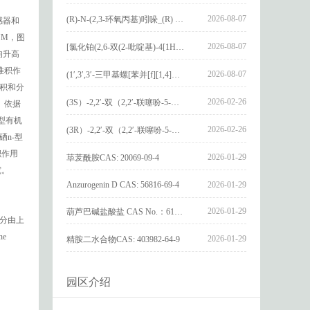
2026-08-07
(R)-N-(2,3-环氧丙基)吲哚_(R) N – (2,3-epoxypropyl) indolee_CAS:1919872-97-1
感器和
YM，图
2026-08-07
[氯化铂(2,6-双(2-吡啶基)-4[1H]-吡啶酮)氯化物]_[Pt(2,6-bis(2-pyridyl)-4[1H]-pyridone)Cl]Cl_CAS:3036295-88-9
均升高
π堆积作
2026-08-07
(1′,3′,3′-三甲基螺[苯并[f][1,4]苯并噁嗪-3,2′-吲哚]-9-基) 4-丁氧基苯甲酸酯_(1′,3′,3′-trimethylspiro[benzo[f][1,4]benzoxazine-3,2′-indole]-9-yl) 4-butoxybenzoate_CAS:400020-54-4
堆积和分
2026-02-26
(3S）-2,2′-双（2,2′-联噻吩-5-基）-3,3′-联环烷_(3S)-2,2′-bis(2,2′-bithiophene-5-yl)-3,3′-bithianaphthene_CAS:1594931-46-0
。依据
型有机
2026-02-26
(3R）-2,2′-双（2,2′-联噻吩-5-基）-3,3′-联环烷_(3R)-2,2′-bis(2,2′-bithiophene-5-yl)-3,3′-bithianaphthene_CAS:1594931-42-6
硒n-型
积作用
2026-01-29
荜茇酰胺CAS: 20069-09-4
究。
Anzurogenin D CAS: 56816-69-4
2026-01-29
2026-01-29
葫芦巴碱盐酸盐 CAS No.：6138-41-6
分由上
ne
2026-01-29
精胺二水合物CAS: 403982-64-9
园区介绍