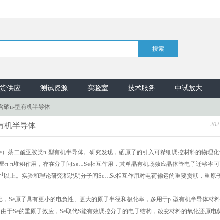
货供应
测试资源
实验室
技术服务
中试放大
硒n-型有机半导体
202
有机半导体
e）萘二酰亚胺类n-型有机半导体。研究发现，硒原子的引入可精细调控材料的物理化
明显π-π堆积作用，存在分子间Se…Se相互作用，其单晶有机场效应晶体管电子迁移率可达
-1
以上。实验和理论研究都说明分子间Se…Se相互作用对电荷输运的重要贡献，重原
比，Se原子具有更小的电负性、更大的原子半径和极化率，多用于p-型有机半导体材
由于Se的重原子效应，Se取代S能有效调控分子的电子结构，改变材料的氧化还原电