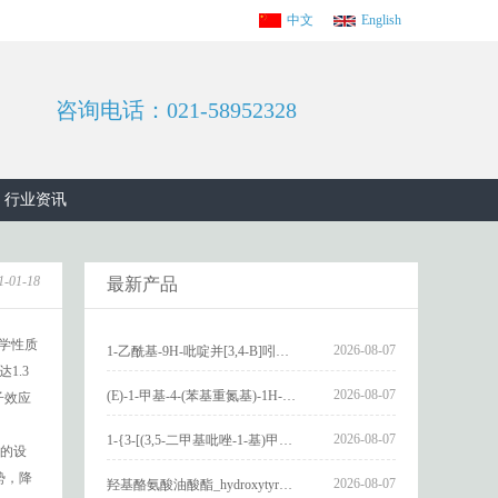
中文
English
咨询电话：021-58952328
行业资讯
1-01-18
最新产品
学性质
2026-08-07
1-乙酰基-9H-吡啶并[3,4-B]吲哚-3-羧酸_1-Acetyl-9H-pyrido[3,4-b]indole-3-carboxylic acid_CAS:73818-29-8
1.3
2026-08-07
(E)-1-甲基-4-(苯基重氮基)-1H-吡唑_(E)-1-methyl-4-(phenyldiazenyl)-1H-pyrazole_CAS:1621915-52-3
子效应
2026-08-07
1-{3-[(3,5-二甲基吡唑-1-基)甲基]-4-甲氧基苯基}-2,3,4,9-四氢-1H-吡啶并[3,4-b]吲哚_1-{3-[(3,5-dimethylpyrazol-1-yl)methyl]-4-methoxyphenyl}-2,3,4,9-tetrahydro-1H-pyrido[3,4-b]indole_CAS:1594931-46-0
料的设
势，降
2026-08-07
羟基酪氨酸油酸酯_hydroxytyrosyl oleate_CAS:611237-25-3