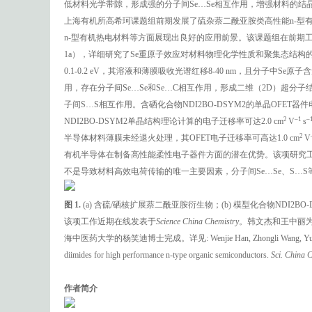
低材料光学带隙，形成强的分子间Se…Se相互作用，增强材料的结
上海有机所高希珂课题组前期发展了硫杂萘二酰亚胺类高性能n-型有机半
n-型有机热电材料等方面展现出良好的应用前景。该课题组在前期工作基
1a），详细研究了Se重原子效应对材料物理化学性质和聚集态结构
0.1-0.2 eV，其溶液和薄膜吸收光谱红移8-40 nm，且分子中S
用，存在分子间Se…Se和Se…C相互作用，形成二维（2D）超分子
子间S…S相互作用。含硒化合物NDI2BO-DSYM2的单晶OFET器件电
2
–
1
–
NDI2BO-DSYM2单晶结构理论计算的电子迁移率可达2.0 cm
V
s
2
半导体材料薄膜未经退火处理，其OFET电子迁移率可高达1.0 cm
V
有机半导体在制备高性能柔性电子器件方面的潜在优势。该项研究工
不是导致材料高效电荷传输的唯一主要因素，分子间Se…Se、S
图
1.
(a) 含硫/硒核扩展萘二酰亚胺衍生物；(b) 模型化合物NDI2BO
该项工作近期在线发表于
Science China Chemistry
。韩文杰和王中丽
海中医药大学的杨笑迪博士完成。详见: Wenjie Han, Zhongli Wang, Yunbin Hu, Xia
diimides for high performance n-type organic semiconductors.
Sci. China 
作者简介