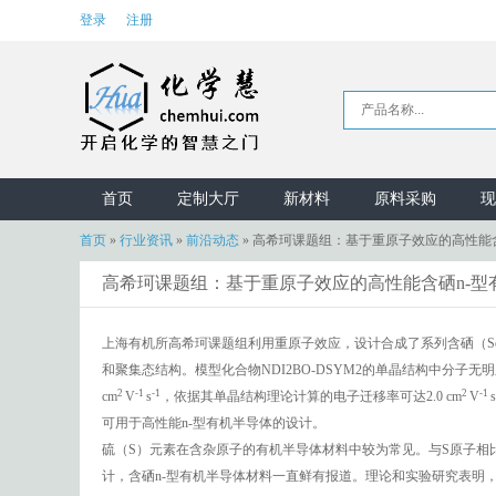
登录
注册
首页
定制大厅
新材料
原料采购
现
首页
»
行业资讯
»
前沿动态
»
高希珂课题组：基于重原子效应的高性能含
高希珂课题组：基于重原子效应的高性能含硒n-型
上海有机所高希珂课题组利用重原子效应，设计合成了系列含硒（S
和聚集态结构。模型化合物NDI2BO-DSYM2的单晶结构中分子无
2
-1
-1
2
-1
cm
V
s
，依据其单晶结构理论计算的电子迁移率可达2.0 cm
V
s
可用于高性能n-型有机半导体的设计。
硫（S）元素在含杂原子的有机半导体材料中较为常见。与S原子相
计，含硒n-型有机半导体材料一直鲜有报道。理论和实验研究表明，