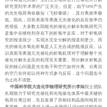
研究受到学术界的广泛关注。但是，由于SPR产生
的光生电荷寿命极短（飞秒量级），其分离效率极
低。因此，目前表面等离激元光催化的反应效率仍
然很低，大多数太阳能光的催化分解水制氢研究只
是集中在牺牲剂存在下的析氢半反应，对于析氧研
究的报道很少，实现水完全分解的报道则更少。而
光的催化水氧化析氧是人工光合成的瓶颈反应。认
识表面等离激元光催化的析氧机理对于理解整个光
催化分解水反应的机理至关重要。而分解水析氧反
应的核心问题是光生电子和空穴如何分离、分离后
的空穴在何处以何种方式参与反应，这个问题迄今
为止尚不清楚。
中国科学院大连化学物理研究所
的
李灿
院士团队
长期致力于研究光催化和光电催化体系中最关键的
电荷分离过程，先后发展了异相结和晶面间电荷分
离策略，在此基础上进一步挑战认识SPR过程中的