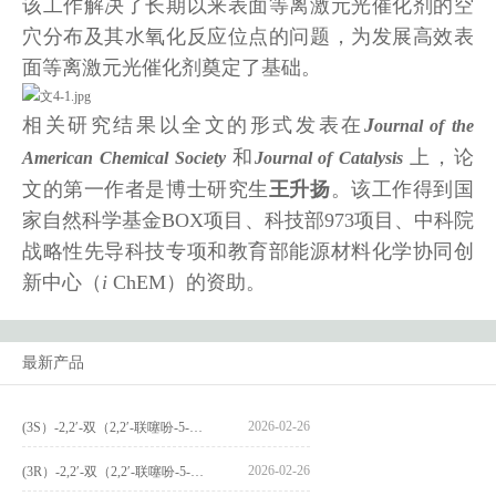
该工作解决了长期以来表面等离激元光催化剂的空
穴分布及其水氧化反应位点的问题，为发展高效表
面等离激元光催化剂奠定了基础。
相关研究结果以全文的形式发表在
J
ournal of the
和
上，论
American Chemical Society
Journal of Catalysis
文的第一作者是博士研究生
王升扬
。该工作得到国
家自然科学基金BOX项目、科技部973项目、中科院
战略性先导科技专项和教育部能源材料化学协同创
新中心（
i
ChEM）的资助。
最新产品
2026-02-26
(3S）-2,2′-双（2,2′-联噻吩-5-基）-3,3′-联环烷_(3S)-2,2′-bis(2,2′-bithiophene-5-yl)-3,3′-bithianaphthene_CAS:1594931-46-0
2026-02-26
(3R）-2,2′-双（2,2′-联噻吩-5-基）-3,3′-联环烷_(3R)-2,2′-bis(2,2′-bithiophene-5-yl)-3,3′-bithianaphthene_CAS:1594931-42-6