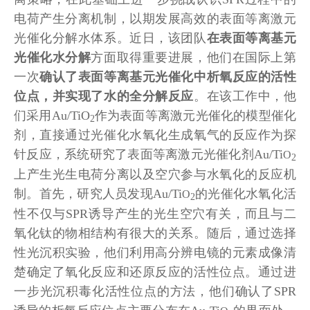
电荷产生分离机制，以期发展高效的表面等离激元
光催化分解水体系。近日，该团队
在表面等离基元
光催化水分解
方面取得重要进展，他们在国际上第
一次
确认了
表面等离基元光催化中析氧反应的活性
位点，并实现了水的全分解反应
。在该工作中，他
们采用Au/TiO
作为表面等离激元光催化的模型催化
2
剂，直接通过光催化水氧化生成氧气的反应作为探
针反应，系统研究了表面等离激元光催化剂Au/Ti
O
2
上产生光生电荷分离以及空穴参与水氧化的反应机
制。首先，研究人员发现Au/Ti
的光催化水氧化活
O
2
性不仅与SPR诱导产生的光生空穴有关，而且与二
氧化钛的物相结构有很大的关系。随后，通过选择
性光沉积实验，他们利用高分辨电镜的元素成像清
楚确定了氧化反应和还原反应的活性位点。通过进
一步光沉积毒化活性位点的方法，他们确认了SPR