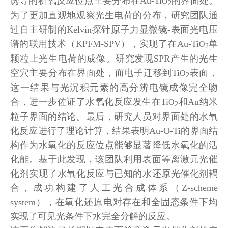
诱导的析氧反应位点主要分布在Au-Ti
的界面处。
O
2
为了更加直观地观察光生电荷的分布，研究团队通
过自主研制的Kelvin探针原子力显微镜-表面光电压
谱的联用技术（KPFM-SPV），实现了在Au-Ti
单
O
2
颗粒上光生电荷的成像。研究发现SPR产生的光生
空穴主要分布在界面处，而电子迁移到Ti
表面，
O
2
这一结果与光沉积元素的高分辨电镜成像完全吻
合，进一步佐证了水氧化反应发生在Ti
和Au纳米
O
2
粒子界面的结论。最后，研究人员对界面处的水氧
化反应进行了理论计算，结果表明Au-O-Ti的界面结
构作为水氧化的反应位点能够显著降低水氧化的活
化能。基于此发现，该团队利用表面等离激元光催
化剂实现了水氧化反应与已知的水还原光催化剂耦
合，成功构建了人工光合成体系（Z-scheme
system），在氧化还原电对存在和全固态条件下均
实现了可见光条件下水完全分解的反应。