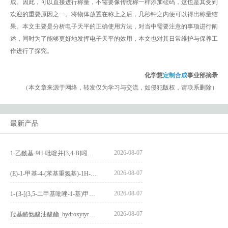
成。因此，可以直接进行称量，不需要像传统称一样添加砝码，这也是其受到
欢迎的重要原因之一。将物体放置在称上之后，几秒钟之内便可以得出称量结
果。本文主要是分析电子天平的正确使用方法，对当中需要注意的事项进行阐
述，同时为了能够更好地发挥电子天平的效用，本文也对其日常维护与保养工
作进行了探究。
化学慧
定制合成
事业部摘录
（本文章来源于网络，转发仅为学习与交流，如侵犯版权，请联系删除）
最新产品
2026-08-07
1-乙酰基-9H-吡啶并[3,4-B]吲哚-3-羧酸_1-Acetyl-9H-pyrido[3,4-b]indole-3-carboxylic acid_CAS:73818-29-8
2026-08-07
(E)-1-甲基-4-(苯基重氮基)-1H-吡唑_(E)-1-methyl-4-(phenyldiazenyl)-1H-pyrazole_CAS:1621915-52-3
2026-08-07
1-{3-[(3,5-二甲基吡唑-1-基)甲基]-4-甲氧基苯基}-2,3,4,9-四氢-1H-吡啶并[3,4-b]吲哚_1-{3-[(3,5-dimethylpyrazol-1-yl)methyl]-4-methoxyphenyl}-2,3,4,9-tetrahydro-1H-pyrido[3,4-b]indole_CAS:1594931-46-0
2026-08-07
羟基酪氨酸油酸酯_hydroxytyrosyl oleate_CAS:611237-25-3