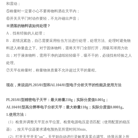
和震动；
⑤称量时一定要小心不要将物料洒在天平内；
⑥开关天平门时动作要轻，不允许碰出声音；
※洒落的物料该如何处理？
A．找有经验的人处理；
B．若情况紧急，自己需要采用恰当方法进行处理，处理方法、处理时避免物
料进入称量盘之下。对于固体物料，需将天平门全部打开，用吸耳球用力吹
出；对于液体物料，需用干净的滤纸轻轻吸干，吸不干的，必须找有经验之人
处理。
⑦天平在称量时，称量物体质量不允许超过天平的量程。
现在，来说说PL203/01型和AL104/01型电子分析天平的性能及使用方法
PL203/01型精密电子天平：最大称量210g；实际分度值0.001g；
AL104/01型高分辨率电子分析天平：最大称量110g；实际分度值0.0001g。
1.使用方法：
（1）检查并调整天平至水平位置。检查电源电压是否匹配（使用配置的稳压
器），按天平仪器要求通电预热至所需时间30min。
（2）打开天平开关“on”，天平则自动进行灵敏度及零点调节。待显示屏上所