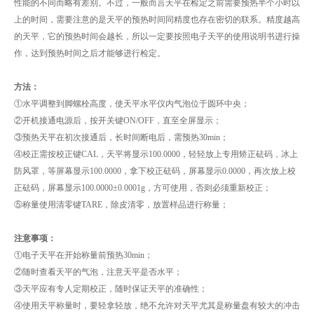
性能的不同而略有差别。不过，一般而言天平在检定之前需要预热半个小时以
上的时间，需要注意的是天平的预热时间同精度也存在密切的联系。精度越高
的天平，它的预热时间会越长，所以一定要按照电子天平的使用说明书进行操
作，达到预热时间之后才能够进行检定。
方法：
①水平调整到脚螺栓高度，使天平水平仪内气泡位于圆环中央；
②开机接通电源后，按开关键ON/OFF，直至全屏显示；
③预热天平在初次接通后，长时间断电后，需预热30min；
④校正需按校正键CAL，天平将显示100.0000，轻轻放上专用矫正砝码，冰上
防风罩，等屏幕显示100.0000，拿下校正砝码，屏幕显示0.0000，再次放上校
正砝码，屏幕显示100.0000±0.0001g，方可使用，否则必须重新校正；
⑤称量使用清零键TARE，除皮清零，放置样品进行称量；
注意事项：
①电子天平在开始称量前预热30min；
②随时查看天平的气泡，注意天平是否水平；
③天平应有专人定期校正，随时保证天平的准确性；
④使用天平称量时，要轻拿轻放，绝不允许对天平尤其是称量盘有较大的冲击