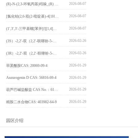
2026-08-07
(R)-N-(2,3-环氧丙基)吲哚_(R) N – (2,3-epoxypropyl) indolee_CAS:1919872-97-1
2026-08-07
[氯化铂(2,6-双(2-吡啶基)-4[1H]-吡啶酮)氯化物]_[Pt(2,6-bis(2-pyridyl)-4[1H]-pyridone)Cl]Cl_CAS:3036295-88-9
2026-08-07
(1′,3′,3′-三甲基螺[苯并[f][1,4]苯并噁嗪-3,2′-吲哚]-9-基) 4-丁氧基苯甲酸酯_(1′,3′,3′-trimethylspiro[benzo[f][1,4]benzoxazine-3,2′-indole]-9-yl) 4-butoxybenzoate_CAS:400020-54-4
2026-02-26
(3S）-2,2′-双（2,2′-联噻吩-5-基）-3,3′-联环烷_(3S)-2,2′-bis(2,2′-bithiophene-5-yl)-3,3′-bithianaphthene_CAS:1594931-46-0
2026-02-26
(3R）-2,2′-双（2,2′-联噻吩-5-基）-3,3′-联环烷_(3R)-2,2′-bis(2,2′-bithiophene-5-yl)-3,3′-bithianaphthene_CAS:1594931-42-6
2026-01-29
荜茇酰胺CAS: 20069-09-4
Anzurogenin D CAS: 56816-69-4
2026-01-29
2026-01-29
葫芦巴碱盐酸盐 CAS No.：6138-41-6
2026-01-29
精胺二水合物CAS: 403982-64-9
园区介绍