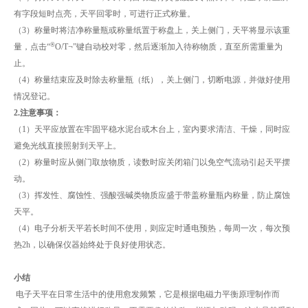
有字段短时点亮，天平回零时，可进行正式称量。
（3）称量时将洁净称量瓶或称量纸置于称盘上，关上侧门，天平将显示该重
®
量，点击“
O/T¬”键自动校对零，然后逐渐加入待称物质，直至所需重量为
止。
（4）称量结束应及时除去称量瓶（纸），关上侧门，切断电源，并做好使用
情况登记。
2.注意事项：
（1）天平应放置在牢固平稳水泥台或木台上，室内要求清洁、干燥，同时应
避免光线直接照射到天平上。
（2）称量时应从侧门取放物质，读数时应关闭箱门以免空气流动引起天平摆
动。
（3）挥发性、腐蚀性、强酸强碱类物质应盛于带盖称量瓶内称量，防止腐蚀
天平。
（4）电子分析天平若长时间不使用，则应定时通电预热，每周一次，每次预
热2h，以确保仪器始终处于良好使用状态。
小结
电子天平在日常生活中的使用愈发频繁，它是根据电磁力平衡原理制作而