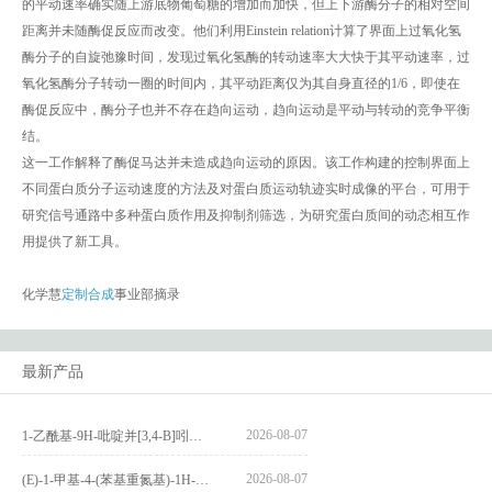
的平动速率确实随上游底物葡萄糖的增加而加快，但上下游酶分子的相对空间
距离并未随酶促反应而改变。他们利用Einstein relation计算了界面上过氧化氢
酶分子的自旋弛豫时间，发现过氧化氢酶的转动速率大大快于其平动速率，过
氧化氢酶分子转动一圈的时间内，其平动距离仅为其自身直径的1/6，即使在
酶促反应中，酶分子也并不存在趋向运动，趋向运动是平动与转动的竞争平衡
结。
这一工作解释了酶促马达并未造成趋向运动的原因。该工作构建的控制界面上
不同蛋白质分子运动速度的方法及对蛋白质运动轨迹实时成像的平台，可用于
研究信号通路中多种蛋白质作用及抑制剂筛选，为研究蛋白质间的动态相互作
用提供了新工具。
化学慧
定制合成
事业部摘录
最新产品
2026-08-07
1-乙酰基-9H-吡啶并[3,4-B]吲哚-3-羧酸_1-Acetyl-9H-pyrido[3,4-b]indole-3-carboxylic acid_CAS:73818-29-8
2026-08-07
(E)-1-甲基-4-(苯基重氮基)-1H-吡唑_(E)-1-methyl-4-(phenyldiazenyl)-1H-pyrazole_CAS:1621915-52-3