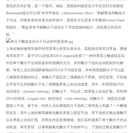
度高的方向扩散，是一个疑问。例如，美国加利福尼亚大学伯克利分校教授
Bustamante提出可以用“化学声效应（chemoacoustic effect）”来解释这种酶促分
子马达。同期发表的对该文的评述中，美国宾夕法尼亚大学教授Joshua Wand
则指出，“看起来有可能酶分子进化出了寻找底物的能力，但此观点尚应存
疑。”
上海应物所物理生物学研究室博士研究生孙乐乐，高延静在研究员李迪、樊春
海等指导下，基于DNA折纸术(DNA origami)发展了一种对界面上酶级联反应
中的单个酶分子运动轨迹实时成像的方法，并对酶分子趋向运动机制作出解
释。研究人员以胆固醇修饰的DNA分子为锚定链，并利用胆固醇分子可以嵌
入磷脂双层膜的特点，将酶分子固定在二维磷脂分子界面。研究发现，不同锚
定手段可以控制酶分子在二维磷脂界面上的运动速度。其中，利用双链DNA
动态锚定（dynamic tethering）的酶分子，可以在二维界面上自由扩散；而利用
DNA折纸筏（origami raft）静态锚定（static tethering）的酶分子，则固定在磷
脂膜上不动。基于此，科研人员在磷脂双分子层的二维界面上构建了一个酶级
联反应：其中上游的葡萄糖氧化酶在界面上固定不动，而下游的过氧化氢酶可
以在界面上自由扩散。利用全内反射显微镜，他们实时观测了单个酶分子的运
动轨迹。研究发现：以葡萄糖氧化酶分子为坐标中心，下游的过氧化氢酶分子