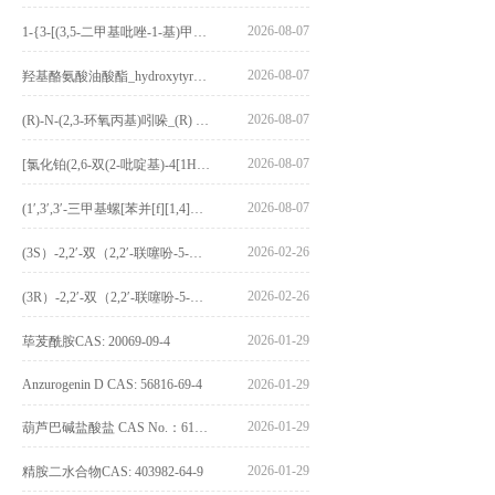
2026-08-07
1-{3-[(3,5-二甲基吡唑-1-基)甲基]-4-甲氧基苯基}-2,3,4,9-四氢-1H-吡啶并[3,4-b]吲哚_1-{3-[(3,5-dimethylpyrazol-1-yl)methyl]-4-methoxyphenyl}-2,3,4,9-tetrahydro-1H-pyrido[3,4-b]indole_CAS:1594931-46-0
2026-08-07
羟基酪氨酸油酸酯_hydroxytyrosyl oleate_CAS:611237-25-3
2026-08-07
(R)-N-(2,3-环氧丙基)吲哚_(R) N – (2,3-epoxypropyl) indolee_CAS:1919872-97-1
2026-08-07
[氯化铂(2,6-双(2-吡啶基)-4[1H]-吡啶酮)氯化物]_[Pt(2,6-bis(2-pyridyl)-4[1H]-pyridone)Cl]Cl_CAS:3036295-88-9
2026-08-07
(1′,3′,3′-三甲基螺[苯并[f][1,4]苯并噁嗪-3,2′-吲哚]-9-基) 4-丁氧基苯甲酸酯_(1′,3′,3′-trimethylspiro[benzo[f][1,4]benzoxazine-3,2′-indole]-9-yl) 4-butoxybenzoate_CAS:400020-54-4
2026-02-26
(3S）-2,2′-双（2,2′-联噻吩-5-基）-3,3′-联环烷_(3S)-2,2′-bis(2,2′-bithiophene-5-yl)-3,3′-bithianaphthene_CAS:1594931-46-0
2026-02-26
(3R）-2,2′-双（2,2′-联噻吩-5-基）-3,3′-联环烷_(3R)-2,2′-bis(2,2′-bithiophene-5-yl)-3,3′-bithianaphthene_CAS:1594931-42-6
2026-01-29
荜茇酰胺CAS: 20069-09-4
Anzurogenin D CAS: 56816-69-4
2026-01-29
2026-01-29
葫芦巴碱盐酸盐 CAS No.：6138-41-6
2026-01-29
精胺二水合物CAS: 403982-64-9