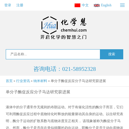
登录
注册
中文
English
咨询电话：021-58952328
首页
»
行业资讯
»
纳米材料
»
单分子酶促反应分子马达研究获进展
单分子酶促反应分子马达研究获进展
液体中的分子通常作无规则的布朗运动。对于有催化活性的酶分子而言，它们
可利用酶促反应过程中底物转化时释放的能量驱动其自身的运动。以往研究表
明，酶分子运动的扩散系数与底物浓度呈正相关， 该现象被称为酶促分子马
达。然而，酶分子是否存在类似细菌的趋向运动，即酶分子是否主动向底物浓