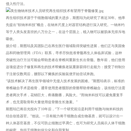
侵入性疗法。
再生组织技术源于干细胞领域的重大进步，斯图珀为此研究了将近30年。他率
先提出“软纳米科技”概念，在纳米尺度上对器官结构进行深入研究。一纳米约
等于人类头发直径的八万分之一，在这个层面上，植入物可以被肌体无排斥地
吸收。
据介绍，斯图珀及其团队已在再生医疗领域取得突破性进展，他们正与美国食
品和药物管理局（FDA）联系，寻求尽快批准脊髓再生人体临床试验，这种
突破性治疗方法可能会帮助患者在脊椎间重新生长出骨髓。数年前，他们曾用
这项促进分子修复和再生的技术帮瘫痪老鼠重新获得行走能力：接受了特制分
子注射仅数周后，腰部以下瘫痪的实验鼠便开始尝试奔跑。
“该技术解决了再生医学领域中无侵入技术发展的困难。”斯图珀表示，标准的
脊椎融合手术是植骨，通常使用患者髋部的骨骼帮助脊椎融合，该传统疗法需
患者两次手术，花销巨大，疼痛翻番，风险大。“而纳米科技可以避免重复手
术，也无需取骨和大量使用促骨骼生长激素。”
斯图珀已将目光投向了10年后，“下一个研究前沿是利用干细胞与纳米科技的
结合创造器官。”他说。一旦有能力将干细胞合成生物基质，就可以设计出一
种人体器官基质，不仅可防止细胞过早凋亡，也可为研究人员揭示人体干细胞
的秘密，包括干细胞如何分化和自我复制。