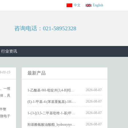
中文
English
咨询电话：021-58952328
行业资讯
8-01-15
最新产品
、一维
2026-08-07
1-乙酰基-9H-吡啶并[3,4-B]吲哚-3-羧酸_1-Acetyl-9H-pyrido[3,4-b]indole-3-carboxylic acid_CAS:73818-29-8
体，具
2026-08-07
(E)-1-甲基-4-(苯基重氮基)-1H-吡唑_(E)-1-methyl-4-(phenyldiazenyl)-1H-pyrazole_CAS:1621915-52-3
半整
2026-08-07
1-{3-[(3,5-二甲基吡唑-1-基)甲基]-4-甲氧基苯基}-2,3,4,9-四氢-1H-吡啶并[3,4-b]吲哚_1-{3-[(3,5-dimethylpyrazol-1-yl)methyl]-4-methoxyphenyl}-2,3,4,9-tetrahydro-1H-pyrido[3,4-b]indole_CAS:1594931-46-0
微电子
2026-08-07
羟基酪氨酸油酸酯_hydroxytyrosyl oleate_CAS:611237-25-3