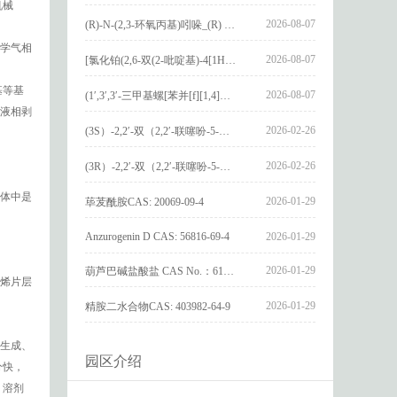
机械
2026-08-07
(R)-N-(2,3-环氧丙基)吲哚_(R) N – (2,3-epoxypropyl) indolee_CAS:1919872-97-1
学气相
2026-08-07
[氯化铂(2,6-双(2-吡啶基)-4[1H]-吡啶酮)氯化物]_[Pt(2,6-bis(2-pyridyl)-4[1H]-pyridone)Cl]Cl_CAS:3036295-88-9
基等基
2026-08-07
(1′,3′,3′-三甲基螺[苯并[f][1,4]苯并噁嗪-3,2′-吲哚]-9-基) 4-丁氧基苯甲酸酯_(1′,3′,3′-trimethylspiro[benzo[f][1,4]benzoxazine-3,2′-indole]-9-yl) 4-butoxybenzoate_CAS:400020-54-4
液相剥
2026-02-26
(3S）-2,2′-双（2,2′-联噻吩-5-基）-3,3′-联环烷_(3S)-2,2′-bis(2,2′-bithiophene-5-yl)-3,3′-bithianaphthene_CAS:1594931-46-0
2026-02-26
(3R）-2,2′-双（2,2′-联噻吩-5-基）-3,3′-联环烷_(3R)-2,2′-bis(2,2′-bithiophene-5-yl)-3,3′-bithianaphthene_CAS:1594931-42-6
体中是
2026-01-29
荜茇酰胺CAS: 20069-09-4
Anzurogenin D CAS: 56816-69-4
2026-01-29
2026-01-29
葫芦巴碱盐酸盐 CAS No.：6138-41-6
烯片层
2026-01-29
精胺二水合物CAS: 403982-64-9
生成、
园区介绍
分快，
 溶剂