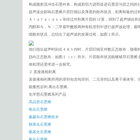
构成微射流冲击石墨外表，构成剪切力进而促进石墨层与层之间的
超声波会影响石墨烯片层巨细以及厚度的散布状况，剥离制备的过
Ａｌａｆｅｒｄｏｖ等经过对剥离片层的 计算，得到了超声辅佐剥
丙醇和Ｎ，Ｎ－二甲基甲酰胺两种有机溶剂中进行超声波处理，最
细散布状况，总结出了超声波的发展过程，如图１所示。
他们指出超声时刻在４８ｈ内时，片层巨细呈对数正态散布，随着
趋向正态散布，如图１（ｃ）所示。片层散布状况能够辅导石墨烯
体机理还需求进一步探究。
２ 直接液相剥离
直接液相剥离所用的溶剂包含纯溶剂、二元溶剂以及离子液体等。
能量然后剥 离出石墨烯。
化学慧石墨烯系列产品
高品质石墨烯
氧化石墨烯
氮掺杂石墨烯粉末
羧基化石墨烯
氨基化石墨烯
氟化石墨烯