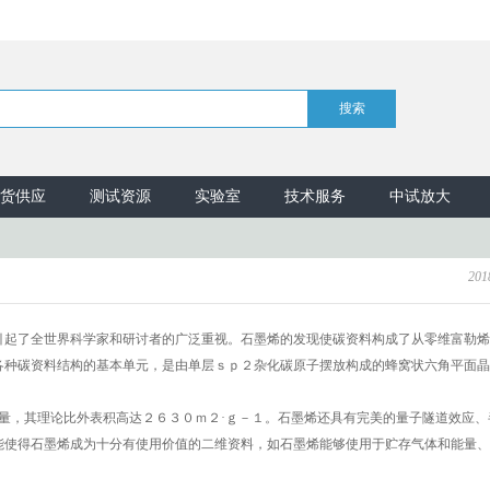
货供应
测试资源
实验室
技术服务
中试放大
201
引起了全世界科学家和研讨者的广泛重视。石墨烯的发现使碳资料构成了从零维富勒烯
各种碳资料结构的基本单元，是由单层ｓｐ２杂化碳原子摆放构成的蜂窝状六角平面晶
模量，其理论比外表积高达２６３０ｍ２·ｇ－１。石墨烯还具有完美的量子隧道效应、
能使得石墨烯成为十分有使用价值的二维资料，如石墨烯能够使用于贮存气体和能量、