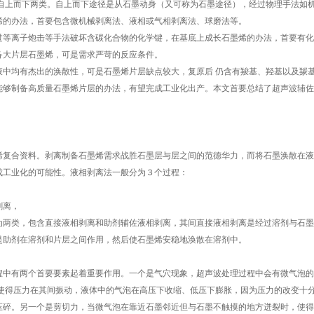
和自上而下两类。自上而下途径是从石墨动身（又可称为石墨途径），经过物理手法如
烯的办法，首要包含微机械剥离法、液相或气相剥离法、球磨法等。
过等离子炮击等手法破坏含碳化合物的化学键，在基底上成长石墨烯的办法，首要有化
备大片层石墨烯，可是需求严苛的反应条件。
液中均有杰出的涣散性，可是石墨烯片层缺点较大，复原后 仍含有羧基、羟基以及羰
能够制备高质量石墨烯片层的办法，有望完成工业化出产。本文首要总结了超声波辅佐
烯复合资料。剥离制备石墨烯需求战胜石墨层与层之间的范德华力，而将石墨涣散在液
成工业化的可能性。液相剥离法一般分为３个过程：
剥离，
为两类，包含直接液相剥离和助剂辅佐液相剥离，其间直接液相剥离是经过溶剂与石墨
是助剂在溶剂和片层之间作用，然后使石墨烯安稳地涣散在溶剂中。
程中有两个首要要素起着重要作用。一个是气穴现象，超声波处理过程中会有微气泡的
，使得压力在其间振动，液体中的气泡在高压下收缩、低压下膨胀，因为压力的改变十
压碎。另一个是剪切力，当微气泡在靠近石墨邻近但与石墨不触摸的地方迸裂时，使得