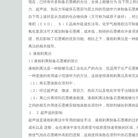
现在，已经有许多制备石墨烯的办法，全体上能够分为 自下而上
力、超声波、热应力等破坏石墨层与层之间的范德华力来制备石墨
自下而上途径是从含碳的化合物动身（又可称为碳原子途径），经
堆积（ＣＶＤ）、ＳｉＣ晶体外延成长法等。化学气相堆积法可制
氧化复原法可大规划制备石墨烯，成本低，制得的石墨烯在许多溶
团，然后影响了石墨烯的优良功能。相比之下，液相剥离法是一种
离法的相关报导。
１ 液相剥离法
1.1 液相剥离制备石墨烯的简介
液相剥离法是一种能够完成工业化出产的办法，也适用于出产石墨
一种直接的有用减小范德华力的方法，这就使得液相剥离法具有完
（１）将石墨涣散在溶剂中，
（２）经过超声波、微波、剪切力、热应力以及电化学等手法辅佐
（３）离心分离得到石墨烯涣散液。液相剥离法制备石墨烯能够分
之间的相互作用使石墨烯安稳地涣散在溶剂中，而助剂辅佐剥离则
１．２ 超声波的影响
超声波是液相剥离法中常用的辅佐手法，液相剥离制备石墨烯的过
成长以及 迸裂，会在液体中发生高密度与低密度快速替换的区域
致使气泡在石墨烯外表剧烈迸裂，这就使得涣散在溶剂中的石墨被