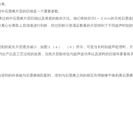
分离。
程中石墨烯片层的巨细是一个重要参数。
离过程中石墨烯片层巨细以及厚度的散布方法。他们将粒径为1～３ｍｍ的天然石墨涣
终离心分离取上层清液进行剖析，经过剖析计算满足数量的片层得到了不同超声时刻的
时刻的延长片层逐步减小，如图１（ａ）、（ｂ）所示，可是当长时刻超声处理时，片
 的出产以及工艺过程的改善，当然片层散布也与超声波功率以及原料的巨细等要素有
当溶剂的外表能与石墨烯相匹配时，溶剂与石墨烯之间的相互作用能够平衡剥离石墨烯