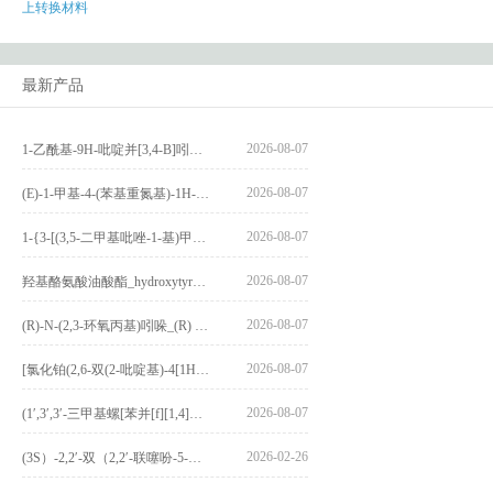
上转换材料
最新产品
2026-08-07
1-乙酰基-9H-吡啶并[3,4-B]吲哚-3-羧酸_1-Acetyl-9H-pyrido[3,4-b]indole-3-carboxylic acid_CAS:73818-29-8
2026-08-07
(E)-1-甲基-4-(苯基重氮基)-1H-吡唑_(E)-1-methyl-4-(phenyldiazenyl)-1H-pyrazole_CAS:1621915-52-3
2026-08-07
1-{3-[(3,5-二甲基吡唑-1-基)甲基]-4-甲氧基苯基}-2,3,4,9-四氢-1H-吡啶并[3,4-b]吲哚_1-{3-[(3,5-dimethylpyrazol-1-yl)methyl]-4-methoxyphenyl}-2,3,4,9-tetrahydro-1H-pyrido[3,4-b]indole_CAS:1594931-46-0
2026-08-07
羟基酪氨酸油酸酯_hydroxytyrosyl oleate_CAS:611237-25-3
2026-08-07
(R)-N-(2,3-环氧丙基)吲哚_(R) N – (2,3-epoxypropyl) indolee_CAS:1919872-97-1
2026-08-07
[氯化铂(2,6-双(2-吡啶基)-4[1H]-吡啶酮)氯化物]_[Pt(2,6-bis(2-pyridyl)-4[1H]-pyridone)Cl]Cl_CAS:3036295-88-9
2026-08-07
(1′,3′,3′-三甲基螺[苯并[f][1,4]苯并噁嗪-3,2′-吲哚]-9-基) 4-丁氧基苯甲酸酯_(1′,3′,3′-trimethylspiro[benzo[f][1,4]benzoxazine-3,2′-indole]-9-yl) 4-butoxybenzoate_CAS:400020-54-4
2026-02-26
(3S）-2,2′-双（2,2′-联噻吩-5-基）-3,3′-联环烷_(3S)-2,2′-bis(2,2′-bithiophene-5-yl)-3,3′-bithianaphthene_CAS:1594931-46-0