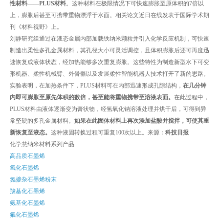
性材料——PLUS材料
。这种材料在极限情况下可快速膨胀至原体积的7倍以
上，膨胀后甚至可携带重物漂浮于水面。相关论文近日在线发表于国际学术期
刊《材料视野》上。
刘静研究组通过在液态金属内部加载铁纳米颗粒并引入化学反应机制，可快速
制造出柔性多孔金属材料，其孔径大小可灵活调控，且体积膨胀后还可再度迅
速恢复成液体状态，经加热能够多次重复膨胀。这些特性为制造新型水下可变
形机器、柔性机械臂、外骨骼以及发展柔性智能机器人技术打开了新的思路。
实验表明，在加热条件下，PLUS材料可在内部迅速形成孔隙结构，
在几分钟
内即可膨胀至原先体积的数倍，甚至能将重物携带至溶液表面。
在此过程中，
PLUS材料由液体逐渐变为膏状物，经氢氧化钠溶液处理并烘干后，可得到异
常坚硬的多孔金属材料。
如果在此固体材料上再次添加盐酸并搅拌，可使其重
新恢复至液态。
这种液固转换过程可重复100次以上。来源：
科技日报
化学慧纳米材料系列产品
高品质石墨烯
氧化石墨烯
氮掺杂石墨烯粉末
羧基化石墨烯
氨基化石墨烯
氟化石墨烯