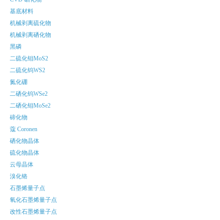
基底材料
机械剥离硫化物
机械剥离硒化物
黑磷
二硫化钼MoS2
二硫化钨WS2
氮化硼
二硒化钨WSe2
二硒化钼MoSe2
碲化物
蔻 Coronen
硒化物晶体
硫化物晶体
云母晶体
溴化铬
石墨烯量子点
氧化石墨烯量子点
改性石墨烯量子点