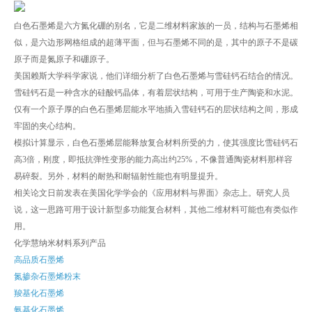
白色石墨烯是六方氮化硼的别名，它是二维材料家族的一员，结构与石墨烯相
似，是六边形网格组成的超薄平面，但与石墨烯不同的是，其中的原子不是碳
原子而是氮原子和硼原子。
美国赖斯大学科学家说，他们详细分析了白色石墨烯与雪硅钙石结合的情况。
雪硅钙石是一种含水的硅酸钙晶体，有着层状结构，可用于生产陶瓷和水泥。
仅有一个原子厚的白色石墨烯层能水平地插入雪硅钙石的层状结构之间，形成
牢固的夹心结构。
模拟计算显示，白色石墨烯层能释放复合材料所受的力，使其强度比雪硅钙石
高3倍，刚度，即抵抗弹性变形的能力高出约25%，不像普通陶瓷材料那样容
易碎裂。另外，材料的耐热和耐辐射性能也有明显提升。
相关论文日前发表在美国化学学会的《应用材料与界面》杂志上。研究人员
说，这一思路可用于设计新型多功能复合材料，其他二维材料可能也有类似作
用。
化学慧纳米材料系列产品
高品质石墨烯
氮掺杂石墨烯粉末
羧基化石墨烯
氨基化石墨烯