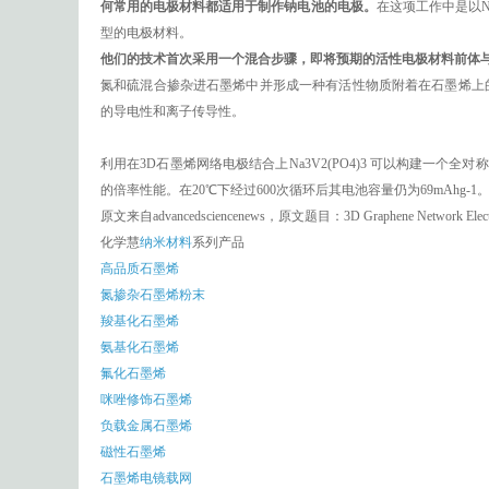
何常用的电极材料都适用于制作钠电池的电极。
在这项工作中是以N
型的电极材料。
他们的技术首次采用一个混合步骤，即将预期的活性电极材料前体
氮和硫混合掺杂进石墨烯中并形成一种有活性物质附着在石墨烯上
的导电性和离子传导性。
利用在3D石墨烯网络电极结合上Na3V2(PO4)3 可以构建一
的倍率性能。在20℃下经过600次循环后其电池容量仍为69mAhg-1
原文来自advancedsciencenews，原文题目：3D Graphene Network Electrodes
化学慧
纳米材料
系列产品
高品质石墨烯
氮掺杂石墨烯粉末
羧基化石墨烯
氨基化石墨烯
氟化石墨烯
咪唑修饰石墨烯
负载金属石墨烯
磁性石墨烯
石墨烯电镜载网