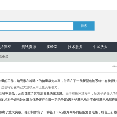
货供应
测试资源
实验室
技术服务
中试放大
络电极
201
大量的工作，钠元素在地球上的储量极为丰富，并且在下一代新型电池系统中有着很好
，这使得它在商业大规模应用上更具吸引力。
迁移率更低，从而导致了其电池容量快速衰减。
由于在循环过程中，钠离子的嵌入/
电池相对于锂电池的潜在优势还存在着一定的争议:因为钠基电池并不像锂基电池那样
做出了重大突破。他们制作出了一种基于3D石墨烯网络的新型复合电极，结合上石墨