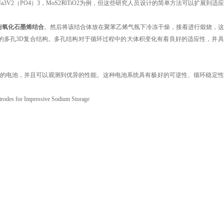
a3V2（PO4）3，MoS2和TiO2为例，但这些研究人员设计的简单方法可以扩展到适
与氧化石墨烯结合
。然后将该结合体放在聚苯乙烯气氛下冷冻干燥，接着进行煅烧，这
的多孔3D复合结构。多孔结构对于循环过程中的大体积变化有着良好的适应性，并具
个全对称的电池，并且可以观测到优异的性能。这种电池系统具有极好的可逆性、循环稳定
。
 for Impressive Sodium Storage