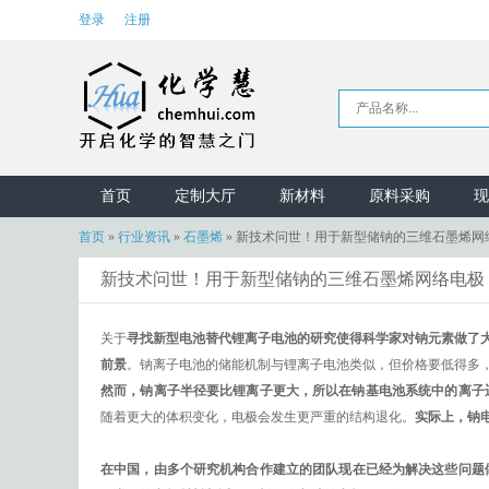
登录
注册
首页
定制大厅
新材料
原料采购
现
首页
»
行业资讯
»
石墨烯
»
新技术问世！用于新型储钠的三维石墨烯网
新技术问世！用于新型储钠的三维石墨烯网络电极
关于
寻找新型电池替代锂离子电池的研究使得科学家对钠元素做了
前景
。钠离子电池的储能机制与锂离子电池类似，但价格要低得多
然而，钠离子半径要比锂离子更大，所以在钠基电池系统中的离子
随着更大的体积变化，电极会发生更严重的结构退化。
实际上，钠
在中国，由多个研究机构合作建立的团队现在已经为解决这些问题