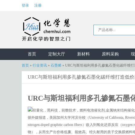
登录
注册
首页
定制大厅
新材料
原料采购
现
首页
»
行业资讯
»
石墨烯
»
URC与斯坦福利用多孔掺氮石墨化碳纤维打
URC与斯坦福利用多孔掺氮石墨化碳纤维打造低价
URC与斯坦福利用多孔掺氮石墨
据外媒报道，美国加州大学河滨分校（University of California,
nitrogen-doped graphitic carbon fibers）嵌入到氧化还原反
物），从而生产出价格低廉、能效高、经久耐用的质子交换膜燃料电池（PEM