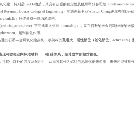
氧化物，特别是Co
O
物质，其具有超强的稳定性及触媒甲醇容忍性（methanol toleran
3
4
Bourns College of Engineering）能源创新专业Winston Chung讲席教授David
yacrylonitrile）纤维形成一维纳米结构。
ng atmosphere）下完成退火处理（annealing），旨在提升纳米金属颗粒物/纳米
tization）起到催化作用。
连通的石墨—金属氧化物架构，该架构的
孔道大、活性部位（催化部位，active sites
表现可媲美业内标准材料——铂-碳体系，而其成本则相对较低。
质本身，可提供额外的强度及耐用性，从而将其作为燃料电池催化剂来使用，未来还能被用