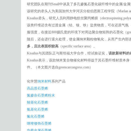
研究团队在期刊Small中谈及了多孔掺氮石墨化碳纤维中的金属/金属
该研究的牵头人为美国加州大学河滨分校伯恩斯工程学院（Marlan and Rosemary 
Kisailus牵头，研究人员利用静电纺丝聚丙烯腈（electrospinning pol
该类纤维还含有过渡金属（钴、镍、铁）盐类物质，可在还原气氛（reduci
服强度，在接近800摄氏度的环境下对周边聚合物矩阵的石墨化（graphi
随后，还会进行退火处理，使金属纳米颗粒物氧化，从而产生内部
多，且比表面积较高
（specific surface area）。
Kisailus与其团队正与斯坦福大学合作，经试验证实，
该款新材料的
Kisailus表示，该款纳米复合物催化材料得益于其石墨纤维材
件。（本文图片选自greencarcongress.com）
化学慧
纳米材料
系列产品
高品质石墨烯
氮掺杂石墨烯粉末
羧基化石墨烯
氨基化石墨烯
氟化石墨烯
咪唑修饰石墨烯
负载金属石墨烯