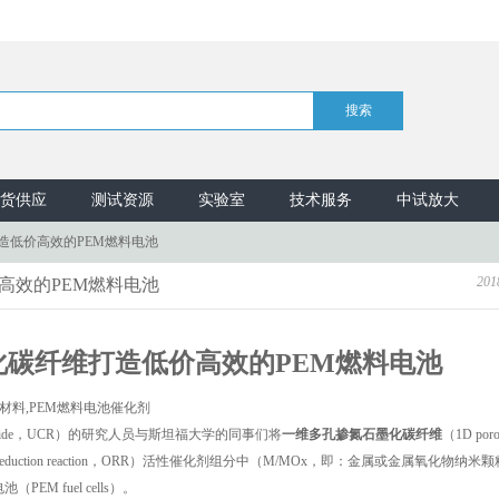
货供应
测试资源
实验室
技术服务
中试放大
造低价高效的PEM燃料电池
201
高效的PEM燃料电池
化碳纤维打造低价高效的PEM燃料电池
 Riverside，UCR）的研究人员与斯坦福大学的同事们将
一维多孔掺氮石墨化碳纤维
（1D poro
应（oxygen reduction reaction，ORR）活性催化剂组分中（M/MOx，即：金属或金属氧化物纳米
 fuel cells）。