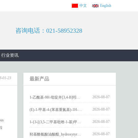
中文
English
咨询电话：021-58952328
行业资讯
8-01-23
最新产品
2026-08-07
1-乙酰基-9H-吡啶并[3,4-B]吲哚-3-羧酸_1-Acetyl-9H-pyrido[3,4-b]indole-3-carboxylic acid_CAS:73818-29-8
2026-08-07
(E)-1-甲基-4-(苯基重氮基)-1H-吡唑_(E)-1-methyl-4-(phenyldiazenyl)-1H-pyrazole_CAS:1621915-52-3
us
2026-08-07
1-{3-[(3,5-二甲基吡唑-1-基)甲基]-4-甲氧基苯基}-2,3,4,9-四氢-1H-吡啶并[3,4-b]吲哚_1-{3-[(3,5-dimethylpyrazol-1-yl)methyl]-4-methoxyphenyl}-2,3,4,9-tetrahydro-1H-pyrido[3,4-b]indole_CAS:1594931-46-0
颗粒
2026-08-07
羟基酪氨酸油酸酯_hydroxytyrosyl oleate_CAS:611237-25-3