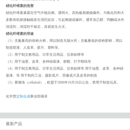
硝化纤维素的危害
硝化纤维素暴露在空气中能自燃。遇明火、高热极易燃烧爆炸。与氧化剂和大
多数有机胺接触能发生强烈反应，引起燃烧或爆炸。通常加乙醇、丙酮或水作
润湿剂，润湿剂干燥后，容易发生火灾。
硝化纤维素的用途
（1）含氮量高的俗称火棉，用以制造无烟火药；含氮量低的俗称胶棉，用以
制造喷漆、人造革、胶片、塑料等。
（2）用于制文教用品、日常生活用品、仪表标牌等
（3）用于油墨、皮革、各种硝基漆、胶帽、打字蜡纸等
（4）用于制文教用品、日常生活用品、仪表标牌等 用于油墨、皮革、各种硝
基漆、等 用于制药工业、摄影底片、照像底片及皮革的制造
（5）赛璐珞（celluloid），欧盟于2006年10月26日公告，禁用于制造玩具。
化学慧
定制合成
事业部摘录
最新产品