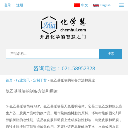
登录
注册
中文
English
咨询电话：021-58952328
首页
»
行业资讯
»
定制干货
»
氨乙基哌嗪的制备方法和用途
氨乙基哌嗪的制备方法和用途
N-氨乙基哌嗪简称AEP。氨乙基哌嗪是无色透明液体。它是二氯乙烷和氨反应
生产乙二胺类产品时的副产品。用作聚氨酯树脂的原料、环氧树脂的固化剂和
醇酸树脂的改性剂。该品在皮肤和黏膜上造成腐蚀性影响，刺激皮肤和黏膜，
通过皮肤接触可能造成敏化作用。不要让该产品接触地下水、水道或污水系