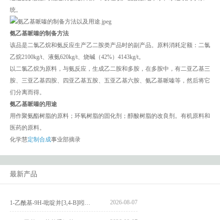
统。
氨乙基哌嗪的制备方法
该品是二氯乙烷和氨反应生产乙二胺类产品时的副产品。原料消耗定额：二氯
乙烷2100kg/t、液氨620kg/t、烧碱（42%）4143kg/t。
以二氯乙烷为原料，与氨反应，生成乙二胺和多胺，在多胺中，有二亚乙基三
胺、三亚乙基四胺、四亚乙基五胺、五亚乙基六胺、氨乙基哌嗪等，然后将它
们分离而得。
氨乙基哌嗪的用途
用作聚氨酯树脂的原料；环氧树脂的固化剂；醇酸树脂的改良剂。有机原料和
医药的原料。
化学慧
定制合成
事业部摘录
最新产品
2026-08-07
1-乙酰基-9H-吡啶并[3,4-B]吲哚-3-羧酸_1-Acetyl-9H-pyrido[3,4-b]indole-3-carboxylic acid_CAS:73818-29-8