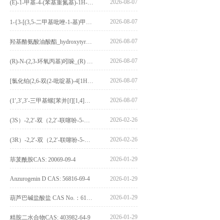
2026-08-07
(E)-1-甲基-4-(苯基重氮基)-1H-吡唑_(E)-1-methyl-4-(phenyldiazenyl)-1H-pyrazole_CAS:1621915-52-3
2026-08-07
1-{3-[(3,5-二甲基吡唑-1-基)甲基]-4-甲氧基苯基}-2,3,4,9-四氢-1H-吡啶并[3,4-b]吲哚_1-{3-[(3,5-dimethylpyrazol-1-yl)methyl]-4-methoxyphenyl}-2,3,4,9-tetrahydro-1H-pyrido[3,4-b]indole_CAS:1594931-46-0
2026-08-07
羟基酪氨酸油酸酯_hydroxytyrosyl oleate_CAS:611237-25-3
2026-08-07
(R)-N-(2,3-环氧丙基)吲哚_(R) N – (2,3-epoxypropyl) indolee_CAS:1919872-97-1
2026-08-07
[氯化铂(2,6-双(2-吡啶基)-4[1H]-吡啶酮)氯化物]_[Pt(2,6-bis(2-pyridyl)-4[1H]-pyridone)Cl]Cl_CAS:3036295-88-9
2026-08-07
(1′,3′,3′-三甲基螺[苯并[f][1,4]苯并噁嗪-3,2′-吲哚]-9-基) 4-丁氧基苯甲酸酯_(1′,3′,3′-trimethylspiro[benzo[f][1,4]benzoxazine-3,2′-indole]-9-yl) 4-butoxybenzoate_CAS:400020-54-4
2026-02-26
(3S）-2,2′-双（2,2′-联噻吩-5-基）-3,3′-联环烷_(3S)-2,2′-bis(2,2′-bithiophene-5-yl)-3,3′-bithianaphthene_CAS:1594931-46-0
2026-02-26
(3R）-2,2′-双（2,2′-联噻吩-5-基）-3,3′-联环烷_(3R)-2,2′-bis(2,2′-bithiophene-5-yl)-3,3′-bithianaphthene_CAS:1594931-42-6
2026-01-29
荜茇酰胺CAS: 20069-09-4
Anzurogenin D CAS: 56816-69-4
2026-01-29
2026-01-29
葫芦巴碱盐酸盐 CAS No.：6138-41-6
2026-01-29
精胺二水合物CAS: 403982-64-9