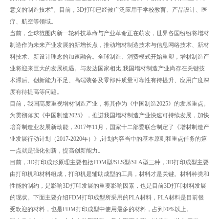
意义的制造技术”。目前，3D打印已经被广泛应用于学校教育、产品设计、医
疗、航空等领域。
当前，全球范围内新一轮科技革命与产业革命正在萌发，世界各国纷纷将增材
制造作为未来产业发展的新增长点，推动增材制造技术与信息网络技术、新材
料技术、新设计理念的加速融合。全球制造、消费模式开始重塑，增材制造产
业将迎来巨大的发展机遇。与发达国家相比,我国增材制造产业尚存在关键技
术滞后、创新能力不足、高端装备及零部件质量可靠性有待提升、应用广度深
度有待提高等问题。
目前，我国高度重视增材制造产业，将其作为《中国制造2025》的发展重点。
为贯彻落实《中国制造2025》，推进我国增材制造产业快速可持续发展，加快
培育制造业发展新动能，2017年11月，国家十二部委联合制定了《增材制造产
业发展行动计划（2017-2020年）》,计划内容当中的基本原则和重点任务的第
一点就是强化创新，提高创新能力。
目前，3D打印成形原理主要包括FDM型/SLS型/SLA型三种，3D打印成型主要
由打印机和材料组成，打印机是辅助成型的工具，材料才是关键。材料种类和
性能的制约，是影响3D打印发展的重要影响因素，也是目前3D打印材料发展
的现状。下面主要介绍FDM打印成型所采用的PLA材料，PLA材料是目前很
受欢迎的材料，也是FDM打印成型中使用最多的材料，占到70%以上。