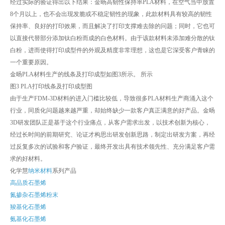
经过实际的验证得出以下结果：金旸高韧性保持率PLA材料，在空气当中放置
8个月以上，也不会出现发脆或不稳定韧性的现象，此款材料具有较高的韧性
保持率、良好的打印效果，而且解决了打印支撑难去除的问题；同时，它也可
以直接代替部分添加钛白粉而成的白色材料。由于该款材料未添加难分散的钛
白粉，进而使得打印成型件的外观及精度非常理想，这也是它深受客户青睐的
一个重要原因。
金旸PLA材料生产的线条及打印成型如图3所示。 所示
图3 PLA打印线条及打印成型图
由于生产FDM-3D材料的进入门槛比较低，导致很多PLA材料生产商涌入这个
行业，同质化问题越来越严重，却始终缺少一款客户真正满意的好产品。金旸
3D研发团队正是基于这个行业痛点，从客户需求出发，以技术创新为核心，
经过长时间的前期研究、论证才构思出研发创新思路，制定出研发方案，再经
过反复多次的试验和客户验证，最终开发出具有技术领先性、充分满足客户需
求的好材料。
化学慧
纳米材料
系列产品
高品质石墨烯
氮掺杂石墨烯粉末
羧基化石墨烯
氨基化石墨烯