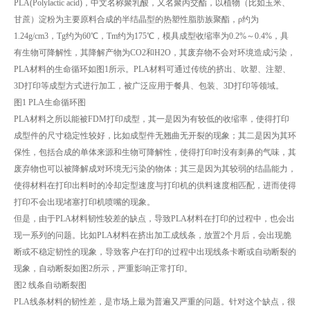
PLA(Polylactic acid)，中文名称聚乳酸，又名聚丙交酯，以植物（比如玉米、
甘蔗）淀粉为主要原料合成的半结晶型的热塑性脂肪族聚酯，ρ约为
1.24g/cm3，Tg约为60℃，Tm约为175℃，模具成型收缩率为0.2%～0.4%，具
有生物可降解性，其降解产物为CO2和H2O，其废弃物不会对环境造成污染，
PLA材料的生命循环如图1所示。PLA材料可通过传统的挤出、吹塑、注塑、
3D打印等成型方式进行加工，被广泛应用于餐具、包装、3D打印等领域。
图1 PLA生命循环图
PLA材料之所以能被FDM打印成型，其一是因为有较低的收缩率，使得打印
成型件的尺寸稳定性较好，比如成型件无翘曲无开裂的现象；其二是因为其环
保性，包括合成的单体来源和生物可降解性，使得打印时没有刺鼻的气味，其
废弃物也可以被降解成对环境无污染的物体；其三是因为其较弱的结晶能力，
使得材料在打印出料时的冷却定型速度与打印机的供料速度相匹配，进而使得
打印不会出现堵塞打印机喷嘴的现象。
但是，由于PLA材料韧性较差的缺点，导致PLA材料在打印的过程中，也会出
现一系列的问题。比如PLA材料在挤出加工成线条，放置2个月后，会出现脆
断或不稳定韧性的现象，导致客户在打印的过程中出现线条卡断或自动断裂的
现象，自动断裂如图2所示，严重影响正常打印。
图2 线条自动断裂图
PLA线条材料的韧性差，是市场上最为普遍又严重的问题。针对这个缺点，很