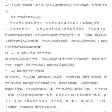
从分子结构方面考虑：加入带有扩链剂作用的助剂或可以封端PLA官能团的助
剂。
三、降低收缩率的助剂选择
1、从增韧剂的选择方面考虑：增韧剂本身的收缩率要跟PLA材料的接近。
2、填充物方面考虑：一方面填充物的微观形状最好是球状的，使得在降低改
性材料收缩率的同时，可以实现各向同性收缩的效果；另一方面填充物不能带
有明显的促进结晶的作用，否则冷却速度的加快，很可能会导致材料在打印的
过程中出现堵塞喷嘴的现象。
四、从3D打印标准线条的生产考虑
所有的助剂不能加入太多，否则会影响线条生产时线径的稳定性，比如线条尺
寸的公差偏大，最终无法满足打印机的正常输送进料。
五、从打印成型件的外观考虑
所有的助剂，尤其是填充物的添加必须适量，否则由于填充物的分散问题，导
致线条材料打印成型件的表面精度变差，比如表面粗糙，有明显的颗粒。
根据以上思路，我们制定的特殊方案，经过多次的试验和客户验证，终于成功
开发出一款高韧性保持率的PLA材料，也是目前市场上极具创新性的材料，攻
克了3D打印PLA线条材料发脆这一技术难题，真正解决了3D打印客户长久以
来的困扰，此项创新技术属于全球首创。