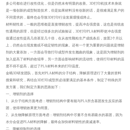
多公司都在进行改性优化，但是仍然未有明显的改善。3D打印机技术本身就
是一项创新的成型制造技术，但是如果材料没有创新的话，是很难满足客户的
不同需求的，最终也会导致3D打印行业发展缓慢或终止。
材料韧性差，一般的思维都是直接增韧改性，提高冲击强度值，这也是传统改
性通用的原理，但是经过很多次的试验验证，3D打印PLA材料即使冲击强度
值通过改性提高几倍甚至几十倍，在从改性颗粒生产成线条后，放置2个月以
上，仍然会出现发脆或不稳定韧性的现象。还有一个更为重要的问题就是增韧
剂的大量添加，一方面会导致打印成型件发生翘曲的现象，这是因为增韧剂的
加入提高了材料的收缩率，另一方面会影响材料的流动性，使得打印材料的温
度不得不提高，超过了PLA材料本来的打印温度。
金旸3D研发团队，首先对PLA材料的分子结构，降解原理进行了大量的资料
搜索和研究，再结合3D打印成型所必须要满足的基本条件，制定了特殊的开
发方案，我们制定方案的思路如下：
一、增韧剂的选择
1、从分子结构方面考虑：增韧剂结构中要有能与PLA所含基团发生反应的基
团，使得增韧效果更为明显。
2、从生物降解原理方面考虑：增韧剂结构中尽量不含有易吸水的基团，因为
水分会促进PLA材料的降解，最终会加快材料韧性的衰减速率。
二、降解抑制剂的选择