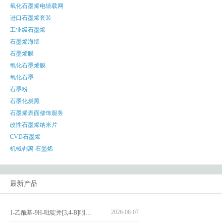
氧化石墨烯电镜载网
进口石墨烯套装
工业级石墨烯
石墨烯海绵
石墨烯膜
氧化石墨烯膜
氧化石墨
石墨粉
石墨化炭黑
石墨烯表面修饰服务
改性石墨烯纳米片
CVD石墨烯
机械剥离 石墨烯
最新产品
2026-08-07
1-乙酰基-9H-吡啶并[3,4-B]吲哚-3-羧酸_1-Acetyl-9H-pyrido[3,4-b]indole-3-carboxylic acid_CAS:73818-29-8