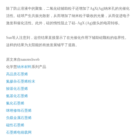
除了防止溶液中的聚集，二氧化硅辅助粒子还增加了AgX(Ag)纳米孔的光催化
活性。硅球产生共振光散射，从而增加了纳米粒子吸收的光量，从而促进电子
激发和催化活性。此外，硅的惰性阻止了硅- AgX (Ag)接头的电荷转移。
Sun等人注意到，这些结果直接显示了在光催化作用下辅助硅颗粒的临界性。
这样的结果为太阳能的有效发展铺平了道路。
原文来自nanotechweb
化学慧
纳米材料
系列产品
高品质石墨烯
氮掺杂石墨烯粉末
羧基化石墨烯
氨基化石墨烯
氟化石墨烯
咪唑修饰石墨烯
负载金属石墨烯
磁性石墨烯
石墨烯电镜载网