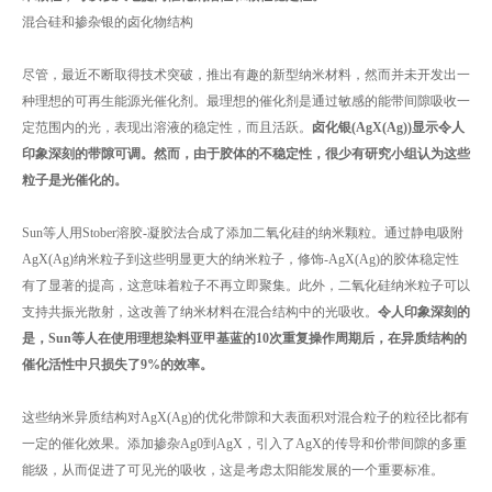
混合硅和掺杂银的卤化物结构
尽管，最近不断取得技术突破，推出有趣的新型纳米材料，然而并未开发出一
种理想的可再生能源光催化剂。最理想的催化剂是通过敏感的能带间隙吸收一
定范围内的光，表现出溶液的稳定性，而且活跃。
卤化银(AgX(Ag))显示令人
印象深刻的带隙可调。然而，由于胶体的不稳定性，很少有研究小组认为这些
粒子是光催化的。
Sun等人用Stober溶胶-凝胶法合成了添加二氧化硅的纳米颗粒。通过静电吸附
AgX(Ag)纳米粒子到这些明显更大的纳米粒子，修饰-AgX(Ag)的胶体稳定性
有了显著的提高，这意味着粒子不再立即聚集。此外，二氧化硅纳米粒子可以
支持共振光散射，这改善了纳米材料在混合结构中的光吸收。
令人印象深刻的
是，Sun等人在使用理想染料亚甲基蓝的10次重复操作周期后，在异质结构的
催化活性中只损失了9%的效率。
这些纳米异质结构对AgX(Ag)的优化带隙和大表面积对混合粒子的粒径比都有
一定的催化效果。添加掺杂Ag0到AgX，引入了AgX的传导和价带间隙的多重
能级，从而促进了可见光的吸收，这是考虑太阳能发展的一个重要标准。