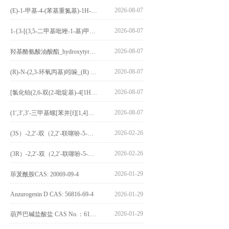
2026-08-07
(E)-1-甲基-4-(苯基重氮基)-1H-吡唑_(E)-1-methyl-4-(phenyldiazenyl)-1H-pyrazole_CAS:1621915-52-3
2026-08-07
1-{3-[(3,5-二甲基吡唑-1-基)甲基]-4-甲氧基苯基}-2,3,4,9-四氢-1H-吡啶并[3,4-b]吲哚_1-{3-[(3,5-dimethylpyrazol-1-yl)methyl]-4-methoxyphenyl}-2,3,4,9-tetrahydro-1H-pyrido[3,4-b]indole_CAS:1594931-46-0
2026-08-07
羟基酪氨酸油酸酯_hydroxytyrosyl oleate_CAS:611237-25-3
2026-08-07
(R)-N-(2,3-环氧丙基)吲哚_(R) N – (2,3-epoxypropyl) indolee_CAS:1919872-97-1
2026-08-07
[氯化铂(2,6-双(2-吡啶基)-4[1H]-吡啶酮)氯化物]_[Pt(2,6-bis(2-pyridyl)-4[1H]-pyridone)Cl]Cl_CAS:3036295-88-9
2026-08-07
(1′,3′,3′-三甲基螺[苯并[f][1,4]苯并噁嗪-3,2′-吲哚]-9-基) 4-丁氧基苯甲酸酯_(1′,3′,3′-trimethylspiro[benzo[f][1,4]benzoxazine-3,2′-indole]-9-yl) 4-butoxybenzoate_CAS:400020-54-4
2026-02-26
(3S）-2,2′-双（2,2′-联噻吩-5-基）-3,3′-联环烷_(3S)-2,2′-bis(2,2′-bithiophene-5-yl)-3,3′-bithianaphthene_CAS:1594931-46-0
2026-02-26
(3R）-2,2′-双（2,2′-联噻吩-5-基）-3,3′-联环烷_(3R)-2,2′-bis(2,2′-bithiophene-5-yl)-3,3′-bithianaphthene_CAS:1594931-42-6
2026-01-29
荜茇酰胺CAS: 20069-09-4
Anzurogenin D CAS: 56816-69-4
2026-01-29
2026-01-29
葫芦巴碱盐酸盐 CAS No.：6138-41-6