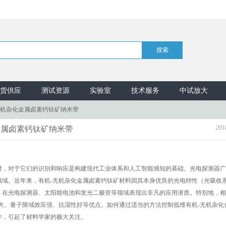
货供应
测试资源
实验室
技术服务
中试放大
无机杂化金属卤素钙钛矿纳米带
201
金属卤素钙钛矿纳米带
谱，对于它们的识别和响应是构建现代工业体系和人工智能感知的基础。光电探测器广
领域。近年来，有机-无机杂化金属卤素钙钛矿材料因其本身优良的光电特性（光吸收
，在光电探测器、太阳能电池和发光二极管等领域表现出非凡的应用潜质。特别地，相
大、量子限域效应强、抗湿性好等优点。如何通过适当的方法控制低维有机-无机杂化
件，引起了材料学家的极大关注。