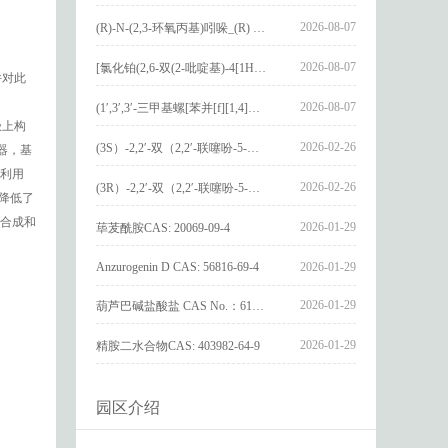
2026-08-07
(R)-N-(2,3-环氧丙基)吲哚_(R) N – (2,3-epoxypropyl) indolee_CAS:1919872-97-1
2026-08-07
[氯化铂(2,6-双(2-吡啶基)-4[1H]-吡啶酮)氯化物]_[Pt(2,6-bis(2-pyridyl)-4[1H]-pyridone)Cl]Cl_CAS:3036295-88-9
并对此
2026-08-07
(1′,3′,3′-三甲基螺[苯并[f][1,4]苯并噁嗪-3,2′-吲哚]-9-基) 4-丁氧基苯甲酸酯_(1′,3′,3′-trimethylspiro[benzo[f][1,4]benzoxazine-3,2′-indole]-9-yl) 4-butoxybenzoate_CAS:400020-54-4
极上构
2026-02-26
(3S）-2,2′-双（2,2′-联噻吩-5-基）-3,3′-联环烷_(3S)-2,2′-bis(2,2′-bithiophene-5-yl)-3,3′-bithianaphthene_CAS:1594931-46-0
测器，基
利用
2026-02-26
(3R）-2,2′-双（2,2′-联噻吩-5-基）-3,3′-联环烷_(3R)-2,2′-bis(2,2′-bithiophene-5-yl)-3,3′-bithianaphthene_CAS:1594931-42-6
降低了
的合成和
2026-01-29
荜茇酰胺CAS: 20069-09-4
Anzurogenin D CAS: 56816-69-4
2026-01-29
2026-01-29
葫芦巴碱盐酸盐 CAS No.：6138-41-6
2026-01-29
精胺二水合物CAS: 403982-64-9
园区介绍