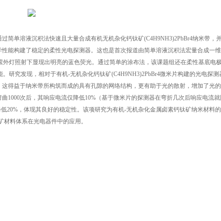
单溶液沉积法快速且大量合成有机无机杂化钙钛矿(C4H9NH3)2PbBr4纳米带，
学性能构建了稳定的柔性光电探测器。这也是首次报道由简单溶液沉积法宏量合成一维
性好，在紫外灯照射下显现出明亮的蓝色荧光。通过简单的涂布法，该课题组还在柔性基底电
性能。研究发现，相对于有机-无机杂化钙钛矿(C4H9NH3)2PbBr4微米片构建的光电探
，这得益于纳米带所构筑而成的具有孔隙的网络结构，更有助于光的散射，增加了光的
1000次后，其响应电流仅降低10%（基于微米片的探测器在弯折几次后响应电流就
降低20%，体现其良好的稳定性。该项研究为有机-无机杂化金属卤素钙钛矿纳米材料
矿材料体系在光电器件中的应用。