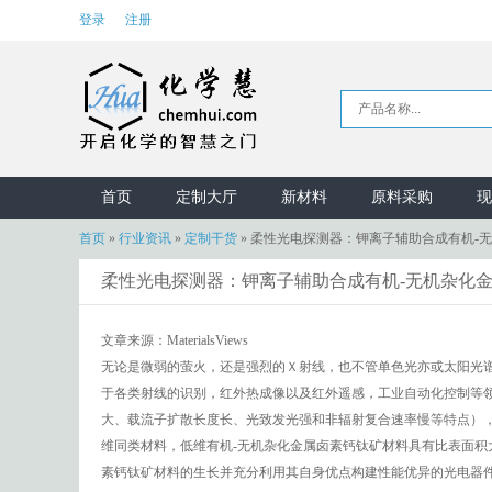
登录
注册
首页
定制大厅
新材料
原料采购
现
首页
»
行业资讯
»
定制干货
»
柔性光电探测器：钾离子辅助合成有机-
柔性光电探测器：钾离子辅助合成有机-无机杂化
文章来源：MaterialsViews
无论是微弱的萤火，还是强烈的Ｘ射线，也不管单色光亦或太阳光
于各类射线的识别，红外热成像以及红外遥感，工业自动化控制等
大、载流子扩散长度长、光致发光强和非辐射复合速率慢等特点）
维同类材料，低维有机-无机杂化金属卤素钙钛矿材料具有比表面积
素钙钛矿材料的生长并充分利用其自身优点构建性能优异的光电器