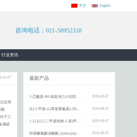
中文
English
咨询电话：021-58952328
行业资讯
8-03-07
最新产品
2026-08-07
1-乙酰基-9H-吡啶并[3,4-B]吲哚-3-羧酸_1-Acetyl-9H-pyrido[3,4-b]indole-3-carboxylic acid_CAS:73818-29-8
泛应用
2026-08-07
(E)-1-甲基-4-(苯基重氮基)-1H-吡唑_(E)-1-methyl-4-(phenyldiazenyl)-1H-pyrazole_CAS:1621915-52-3
系数
对于三
2026-08-07
1-{3-[(3,5-二甲基吡唑-1-基)甲基]-4-甲氧基苯基}-2,3,4,9-四氢-1H-吡啶并[3,4-b]吲哚_1-{3-[(3,5-dimethylpyrazol-1-yl)methyl]-4-methoxyphenyl}-2,3,4,9-tetrahydro-1H-pyrido[3,4-b]indole_CAS:1594931-46-0
金属卤
2026-08-07
羟基酪氨酸油酸酯_hydroxytyrosyl oleate_CAS:611237-25-3