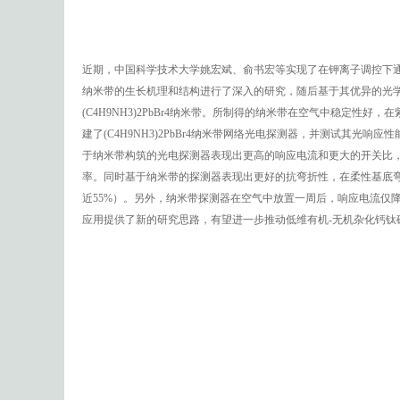
近期，中国科学技术大学姚宏斌、俞书宏等实现了在钾离子调控下通过简
纳米带的生长机理和结构进行了深入的研究，随后基于其优异的光
(C4H9NH3)2PbBr4纳米带。所制得的纳米带在空气中稳定
建了(C4H9NH3)2PbBr4纳米带网络光电探测器，并测试其光响应
于纳米带构筑的光电探测器表现出更高的响应电流和更大的开关比
率。同时基于纳米带的探测器表现出更好的抗弯折性，在柔性基底弯曲
近55%）。另外，纳米带探测器在空气中放置一周后，响应电流仅
应用提供了新的研究思路，有望进一步推动低维有机-无机杂化钙钛