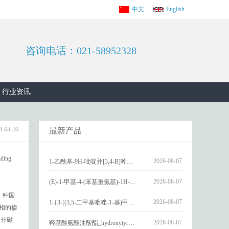
中文
English
咨询电话：021-58952328
行业资讯
8-03-20
最新产品
ing
2026-08-07
1-乙酰基-9H-吡啶并[3,4-B]吲哚-3-羧酸_1-Acetyl-9H-pyrido[3,4-b]indole-3-carboxylic acid_CAS:73818-29-8
2026-08-07
(E)-1-甲基-4-(苯基重氮基)-1H-吡唑_(E)-1-methyl-4-(phenyldiazenyl)-1H-pyrazole_CAS:1621915-52-3
，钟国
2026-08-07
1-{3-[(3,5-二甲基吡唑-1-基)甲基]-4-甲氧基苯基}-2,3,4,9-四氢-1H-吡啶并[3,4-b]吲哚_1-{3-[(3,5-dimethylpyrazol-1-yl)methyl]-4-methoxyphenyl}-2,3,4,9-tetrahydro-1H-pyrido[3,4-b]indole_CAS:1594931-46-0
导相的掺
了非磁
2026-08-07
羟基酪氨酸油酸酯_hydroxytyrosyl oleate_CAS:611237-25-3