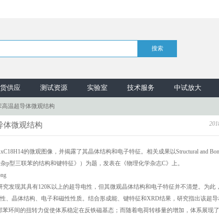
货供应
测试资源
实验室
技术服务
中试放大
苯高温超导体微观结构
201
导体微观结构
4的微观图像，并揭露了其晶体结构和电子特征。相关成果以Structural and Bond
uperconductors（《钾掺杂p型三联苯的结构和键特征》）为题，发表在《物理化学杂志C》上。
，研究发现其具有120K以上的超导电性，但其微观晶体结构和电子特征并不清楚。为此
稳定性、晶体结构、电子和磁性性质。结合形成能、键特征和XRD结果，研究指出该超
相邻苯环间的扭转力促使体系稳定在反铁磁基态；而随着电荷转移量的增加，体系展现