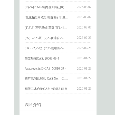
2026-08-07
(R)-N-(2,3-环氧丙基)吲哚_(R) N – (2,3-epoxypropyl) indolee_CAS:1919872-97-1
2026-08-07
[氯化铂(2,6-双(2-吡啶基)-4[1H]-吡啶酮)氯化物]_[Pt(2,6-bis(2-pyridyl)-4[1H]-pyridone)Cl]Cl_CAS:3036295-88-9
2026-08-07
(1′,3′,3′-三甲基螺[苯并[f][1,4]苯并噁嗪-3,2′-吲哚]-9-基) 4-丁氧基苯甲酸酯_(1′,3′,3′-trimethylspiro[benzo[f][1,4]benzoxazine-3,2′-indole]-9-yl) 4-butoxybenzoate_CAS:400020-54-4
2026-02-26
(3S）-2,2′-双（2,2′-联噻吩-5-基）-3,3′-联环烷_(3S)-2,2′-bis(2,2′-bithiophene-5-yl)-3,3′-bithianaphthene_CAS:1594931-46-0
2026-02-26
(3R）-2,2′-双（2,2′-联噻吩-5-基）-3,3′-联环烷_(3R)-2,2′-bis(2,2′-bithiophene-5-yl)-3,3′-bithianaphthene_CAS:1594931-42-6
2026-01-29
荜茇酰胺CAS: 20069-09-4
Anzurogenin D CAS: 56816-69-4
2026-01-29
2026-01-29
葫芦巴碱盐酸盐 CAS No.：6138-41-6
2026-01-29
精胺二水合物CAS: 403982-64-9
园区介绍