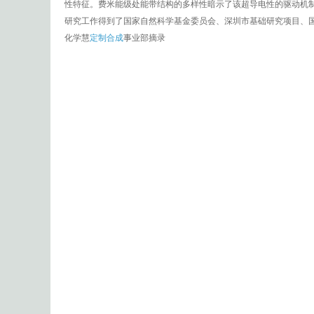
性特征。费米能级处能带结构的多样性暗示了该超导电性的驱动机
研究工作得到了国家自然科学基金委员会、深圳市基础研究项目、国
化学慧
定制合成
事业部摘录