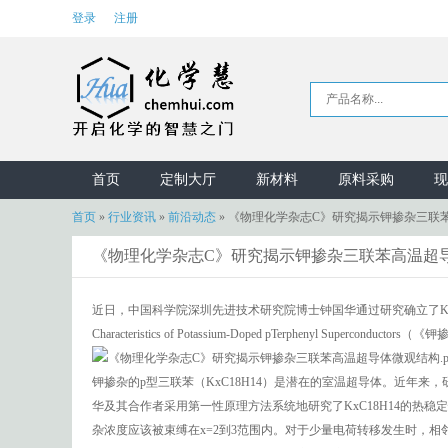
登录
注册
首页
定制大厅
新材料
原料采购
现
首页
»
行业资讯
»
前沿动态
»
《物理化学杂志C》研究揭示钾掺杂三联
《物理化学杂志C》研究揭示钾掺杂三联苯高温超
近日，中国科学院深圳先进技术研究院博士钟国华通过研究确立了KxC18H1
Characteristics of Potassium-Doped pTerphenyl S
钾掺杂的p型三联苯（KxC18H14）是潜在的室温超导体。近年来
华及其合作者采用第一性原理方法系统地研究了KxC18H14的热
杂浓度应该被束缚在x=2到3范围内。对于少量电荷转移发生时，