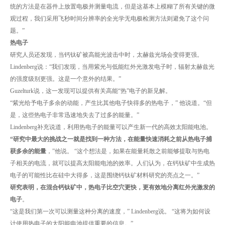
统的方法是在器件上放置电极并测量电流，但是这基本上模糊了所有关键的微
观过程，我们采用飞秒时间分辨率的全光学无电极检测方法则避免了这个问
题。”
热电子
研究人员还发现，当钙钛矿被高能光波击中时，太赫兹光场会变得更强。
Lindenberg说：“我们发现，当用紫光与低能红外光激发电子时，辐射太赫兹光
的强度级别更强。这是一个意外的结果。”
Guzelturk说，这一发现可以提供有关高能“热”电子的新见解。
“紫光给予电子多余的动能，产生比其他电子快得多的热电子，” 他说道。“但
是，这些热电子非常迅速地失去了过多的能量。”
Lindenberg补充说道，利用热电子的能量可以产生新一代的高效太阳能电池。
“研究中最大的挑战之一就是找到一种方法，在能量快速消耗之前从热电子捕
获多余的能量
，”他说。 “这个想法是，如果在能量耗散之前能够提取与热电
子相关的电流，就可以提高太阳能电池的效率。人们认为，在钙钛矿中生成热
电子的可能性比在硅中大得多，这是围绕钙钛矿材料研究的亮点之一。”
研究表明，在混合钙钛矿中，热电子比空穴更快，更有效地分离红外光激发的
电子
。
“这是我们第一次可以测量这种分离的速度，” Lindenberg说。 “这将为如何设
计使用热电子的太阳能电池提供重要的信息。”