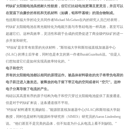
钙钛矿太阳能电池虽然耐久性较差，但它们比硅电池更薄且更灵活，并且可以
在室温下由廉价的有机和无机材料（如碘，铅和甲基铵）的混合物制成。
包括斯坦福大学的论文共同作者Michael McGehee在内的研究人员已经表明，
钙钛矿太阳能电池在将光能转化为电能方面与市售硅电池一样高效，甚至可以
超越它们。这种高效率，灵活性和易于合成的优势促进了商业级钙钛矿的进一
步开发和研究。
“钙钛矿是非常有前景的光伏材料，”斯坦福大学和斯坦福直线加速器中心
(SLAC) 的博士后学者，同时也是本文的第一作者BurakGuzelturk说。“但是人
们想知道它们是如何实现高效率转化的。”
电子和空穴
所有的太阳能电池都以相同的原理运作。被晶体材料吸收的光子将带负电荷的
电子跃迁进入激发态。被释放的电子留下带正电的空间或者叫 “空穴”。这种
电子分离导致了电流的产生。
纯硅以其高度有序的原子结构为电子和空穴穿过太阳能电池提供了直接通道。
但是对于钙钛矿来说，这条通道很不平坦。
“钙钛矿材料通常充满缺陷，”能源部直线加速器中心(SLAC)和斯坦福大学副
教授，同时也是材料与能源科学研究所（SIMES）研究员的Aaron Lindenberg
说。 “他们甚至不是完美的晶体，但不知道为什么从电流上看不到缺陷。”