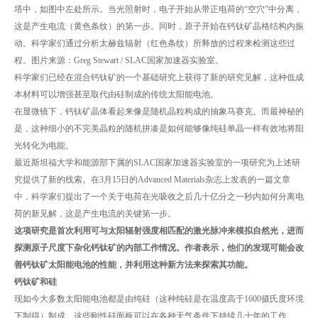
塔中，如图中左处所示。当光照射时，电子开始从带正电荷的“空穴”中分离，
这是产生电流（黄色条纹）的第一步。同时，原子开始在钙钛矿晶格结构内振
动。科学家们通过分析太赫兹辐射（红色条纹）所释放的过程来检测这些过
程。图片来源：Greg Stewart / SLAC国家加速器实验室。
科学家们已经在混合钙钛矿的一个基础研究上获得了新的研究见解，这种低成
本材料可以增强甚至取代由硅制成的传统太阳能电池。
在显微镜下，钙钛矿晶体看起来像是随机晶粒构成的抽象马赛克。而最神秘的
是，这种细小的不完美晶粒的随机拼凑是如何能够像纯硅单晶一样有效地将阳
光转化为电能。
最近斯坦福大学和能源部下属的SLAC国家加速器实验室的一项研究为上述研
究提供了新的线索。在3月15日的Advanced Materials杂志上发表的一篇文章
中，科学家们提出了一个关于电荷在光吸收之后几十亿分之一秒内如何分离电
荷的新见解，这是产生电流的关键第一步。
这项研究是首次利用可与太阳辐射强度相匹配的激光脉冲来模拟自然光，进而
探测原子尺度下杂化钙钛矿的内部工作情况。作者表示，他们的发现可能会改
善钙钛矿太阳能电池的性能，并利用这种新方法来探索其功能。
钙钛矿和硅
现如今大多数太阳能电池都是由纯硅（这种纯硅是在温度高于1600摄氏度环境
下制得）制成。这些刚性硅面板可以在各种天气条件下持续几十年的工作。