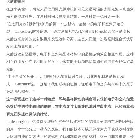
太赫兹辐射
在这个实验中，研究人员使用激光脉冲模拟可见光谱两端的太阳光波 – 高能紫
光和低能红外光。在皮秒时间尺度测量结果。一皮秒是十亿分之一秒。
“在太阳光照射到钙钛矿后的第一个皮秒内，晶格中的电子和空穴开始分
裂，”Lindenberg解释说道。 “通过测量从钙钛矿薄膜每秒振荡1万亿次的高频
太赫兹光脉冲的发射数据来发现这种分离，这是人们第一次观察到混合钙钛矿
发射太赫兹辐射。”
太赫兹辐射还显示了电子和空穴与晶体材料中的晶格振动紧密相互作用。这种
相互作用发生在飞秒时间尺度上，这有助于解释电流是如何通过混合钙钛矿晶
粒的。
“由于电荷的分开，我们观察到太赫兹辐射尖峰，以此匹配材料的振动模
式，”Guzelturk说。 “这给了我们明确的证据，证明电子和空穴与材料中的原子
振动强烈耦合。”
这一发现提出了这样一种猜想，即与晶格振动的耦合可以保护电子和空穴免受
钙钛矿中的带电缺陷的影响，在电流穿过太阳能电池时屏蔽电流。已经有其他
研究团队提出类似的猜想。
Lindenberg说：“这是首次观察到混合钙钛矿材料的局部原子结构在吸收阳光后
的第一个十亿分之一秒内的反应。我们的技术可以开辟探索光子被吸收时探测
太阳能电池的新方法，如果你想了解和制造更好的材料，这一点非常重要，传