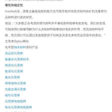
毒性和稳定性
Guzelturk说，测量太赫兹辐射的能力也可能导致对传统含铅钙钛矿的无毒替代
品材料进行新的研究。
他说：“大多数正在考虑的替代材料并不像铅那样能够有效发电。我们的发现
可能使我们能够理解为什么含铅材料能够很好地发挥作用，而其他材料却不
能，而且我们可以通过直接观察原子结构及其变化来研究这些器件的退化。”
文章来自phys网站
化学慧
纳米材料
系列产品
高品质石墨烯
氮掺杂石墨烯粉末
羧基化石墨烯
氨基化石墨烯
氟化石墨烯
咪唑修饰石墨烯
负载金属石墨烯
磁性石墨烯
石墨烯电镜载网
氧化石墨烯电镜载网