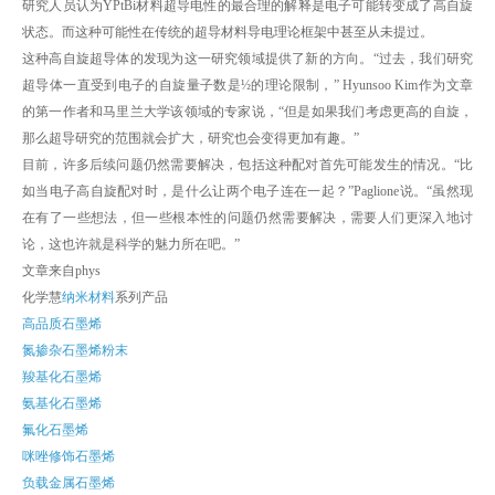
研究人员认为YPtBi材料超导电性的最合理的解释是电子可能转变成了高自旋
状态。而这种可能性在传统的超导材料导电理论框架中甚至从未提过。
这种高自旋超导体的发现为这一研究领域提供了新的方向。“过去，我们研究
超导体一直受到电子的自旋量子数是½的理论限制，” Hyunsoo Kim作为文章
的第一作者和马里兰大学该领域的专家说，“但是如果我们考虑更高的自旋，
那么超导研究的范围就会扩大，研究也会变得更加有趣。”
目前，许多后续问题仍然需要解决，包括这种配对首先可能发生的情况。“比
如当电子高自旋配对时，是什么让两个电子连在一起？”Paglione说。“虽然现
在有了一些想法，但一些根本性的问题仍然需要解决，需要人们更深入地讨
论，这也许就是科学的魅力所在吧。”
文章来自phys
化学慧
纳米材料
系列产品
高品质石墨烯
氮掺杂石墨烯粉末
羧基化石墨烯
氨基化石墨烯
氟化石墨烯
咪唑修饰石墨烯
负载金属石墨烯