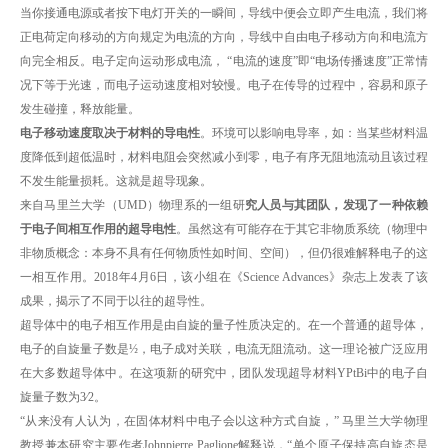
当你接通电源或者按下电灯开关的一瞬间，导线中便会立即产生电流，我们将
正电荷定向移动的方向规定为电流的方向，导线中自由电子移动方向和电流方
向完全相反。电子定向运动形成电流， “电流的速度”即“电场传播速度”正常情
况下等于光速，而电子运动速度相对较慢。电子在传导的过程中，容易和原子
发生碰撞，释放能量。
电子移动速度取决于材料的导电性
。环境可以影响电导率，如：当某些材料温
度降低到超低温时，材料电阻会突然减小到零，电子有序无阻地流动且该过程
不发生能量损耗。这就是超导现象。
来自马里兰大学（UMD）物理系的一组研
究人员与其团队，发现了一种依赖
于电子间相互作用的超导电性
。虽然这有可能存在于其它非物质系统（物理中
非物质概念：本身不具有任何物质性如时间、空间），但仍很难解释电子的这
一相互作用。2018年4月6日，该小组在《Science Advances》杂志上发表了该
成果，揭示了不同于以往的超导性。
超导体中的电子相互作用是由自旋的量子性质决定的。在一个普通的超导体，
电子的自旋量子数是½，电子成对关联，电流无阻流动。这一理论被广泛应用
在大多数超导体中。在这项新的研究中，团队发现超导材料YPtBi中的电子自
旋量子数为3⁄2。
“从来没有人认为，在固体材料中电子会以这种方式自旋，” 马里兰大学物理
教授兼本研究主要作者Johnpierre Paglione解释说，“单个原子保持高自旋态是