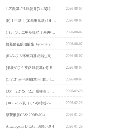
2026-08-07
1-乙酰基-9H-吡啶并[3,4-B]吲哚-3-羧酸_1-Acetyl-9H-pyrido[3,4-b]indole-3-carboxylic acid_CAS:73818-29-8
2026-08-07
(E)-1-甲基-4-(苯基重氮基)-1H-吡唑_(E)-1-methyl-4-(phenyldiazenyl)-1H-pyrazole_CAS:1621915-52-3
2026-08-07
1-{3-[(3,5-二甲基吡唑-1-基)甲基]-4-甲氧基苯基}-2,3,4,9-四氢-1H-吡啶并[3,4-b]吲哚_1-{3-[(3,5-dimethylpyrazol-1-yl)methyl]-4-methoxyphenyl}-2,3,4,9-tetrahydro-1H-pyrido[3,4-b]indole_CAS:1594931-46-0
2026-08-07
羟基酪氨酸油酸酯_hydroxytyrosyl oleate_CAS:611237-25-3
2026-08-07
(R)-N-(2,3-环氧丙基)吲哚_(R) N – (2,3-epoxypropyl) indolee_CAS:1919872-97-1
2026-08-07
[氯化铂(2,6-双(2-吡啶基)-4[1H]-吡啶酮)氯化物]_[Pt(2,6-bis(2-pyridyl)-4[1H]-pyridone)Cl]Cl_CAS:3036295-88-9
2026-08-07
(1′,3′,3′-三甲基螺[苯并[f][1,4]苯并噁嗪-3,2′-吲哚]-9-基) 4-丁氧基苯甲酸酯_(1′,3′,3′-trimethylspiro[benzo[f][1,4]benzoxazine-3,2′-indole]-9-yl) 4-butoxybenzoate_CAS:400020-54-4
2026-02-26
(3S）-2,2′-双（2,2′-联噻吩-5-基）-3,3′-联环烷_(3S)-2,2′-bis(2,2′-bithiophene-5-yl)-3,3′-bithianaphthene_CAS:1594931-46-0
2026-02-26
(3R）-2,2′-双（2,2′-联噻吩-5-基）-3,3′-联环烷_(3R)-2,2′-bis(2,2′-bithiophene-5-yl)-3,3′-bithianaphthene_CAS:1594931-42-6
2026-01-29
荜茇酰胺CAS: 20069-09-4
Anzurogenin D CAS: 56816-69-4
2026-01-29