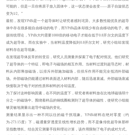
可能的，但是一旦你将原子放入固体中，这一状态便会改变——原子自旋状态
变为1⁄2。”
最初，发现YPtBi是一个超导体时让研究者感到诧异。大多数性能优良的超导
体中存在很多能自由移动的电子，而YPtBi晶体却很少有自由移动的电子。根
据传统理论，YPtBi大约需要1000倍的移动电子才能在低于0.8开尔文的温度下
成为超导体。而在实验中，当材料温度降低到0.8开尔文时，研究小组却发现
材料存在超导现象。
在发现超导体反常的转变后，研究人员测量并探索了电子配对情况。他们研究
了超导体的一个特征，即电子与磁场的相互作用。当材料过渡到超导态时，材
料从内部释放磁场，以排斥外部施加磁场，但排斥作用不能完全抵消外部磁
场。外部磁场仍能通过材料表面进入材料内部，随后迅速衰减。外部磁场衰减
快慢取决于电子对的性质和材料的冷却温度。
为了探讨这种影响因素，在不同的温度下，研究者将材料放在比地球磁场弱十
分之一的磁场中。围绕着样品的铜线圈检测到了超导体的磁性，使研究小组能
够灵敏地测量出超导中磁场的变化。
测量结果显示出一种不同以往的磁干扰现象。YPtBi材料在绝对零度（约
为-273.15度）下，磁通量穿透度呈线性增长趋势，而不是像传统超导体那样
呈指数增长。结合其它测量手段和理论计算，该作用限制了电子的成对方式。