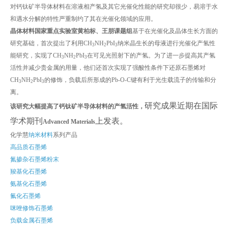
对钙钛矿半导体材料在溶液相产氢及其它光催化性能的研究却很少，易溶于水
和遇水分解的特性严重制约了其在光催化领域的应用。
晶体材料国家重点实验室黄柏标、王朋课题组
基于在光催化及晶体生长方面的
研究基础，首次提出了利用CH
NH
PbI
纳米晶生长的母液进行光催化产氢性
3
2
3
能研究，实现了CH
NH
PbI
在可见光照射下的产氢。为了进一步提高其产氢
3
2
3
活性并减少贵金属的用量，他们还首次实现了强酸性条件下还原石墨烯对
CH
NH
PbI
的修饰，负载后所形成的Pb-O-C键有利于光生载流子的传输和分
3
2
3
离。
研究成果近期在国际
该研究大幅提高了钙钛矿半导体材料的产氢活性，
学术期刊
上发表。
Advanced Materials
化学慧
纳米材料
系列产品
高品质石墨烯
氮掺杂石墨烯粉末
羧基化石墨烯
氨基化石墨烯
氟化石墨烯
咪唑修饰石墨烯
负载金属石墨烯