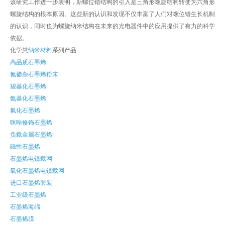
该研究工作进一步表明，新螺位错结构的引入是三角形螺旋结构转变为六角形
螺旋结构的根本原因。这些新的认识和发现不仅丰富了人们对螺位错生长机制
的认识，同时也为螺旋纳米结构在未来的光电器件中的应用提供了有力的科学
依据。
化学慧
纳米材料
系列产品
高品质石墨烯
氮掺杂石墨烯粉末
羧基化石墨烯
氨基化石墨烯
氟化石墨烯
咪唑修饰石墨烯
负载金属石墨烯
磁性石墨烯
石墨烯电镜载网
氧化石墨烯电镜载网
进口石墨烯套装
工业级石墨烯
石墨烯海绵
石墨烯膜