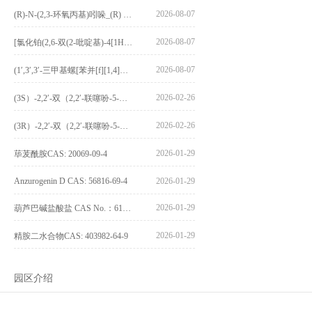
2026-08-07
(R)-N-(2,3-环氧丙基)吲哚_(R) N – (2,3-epoxypropyl) indolee_CAS:1919872-97-1
2026-08-07
[氯化铂(2,6-双(2-吡啶基)-4[1H]-吡啶酮)氯化物]_[Pt(2,6-bis(2-pyridyl)-4[1H]-pyridone)Cl]Cl_CAS:3036295-88-9
2026-08-07
(1′,3′,3′-三甲基螺[苯并[f][1,4]苯并噁嗪-3,2′-吲哚]-9-基) 4-丁氧基苯甲酸酯_(1′,3′,3′-trimethylspiro[benzo[f][1,4]benzoxazine-3,2′-indole]-9-yl) 4-butoxybenzoate_CAS:400020-54-4
2026-02-26
(3S）-2,2′-双（2,2′-联噻吩-5-基）-3,3′-联环烷_(3S)-2,2′-bis(2,2′-bithiophene-5-yl)-3,3′-bithianaphthene_CAS:1594931-46-0
2026-02-26
(3R）-2,2′-双（2,2′-联噻吩-5-基）-3,3′-联环烷_(3R)-2,2′-bis(2,2′-bithiophene-5-yl)-3,3′-bithianaphthene_CAS:1594931-42-6
2026-01-29
荜茇酰胺CAS: 20069-09-4
Anzurogenin D CAS: 56816-69-4
2026-01-29
2026-01-29
葫芦巴碱盐酸盐 CAS No.：6138-41-6
2026-01-29
精胺二水合物CAS: 403982-64-9
园区介绍