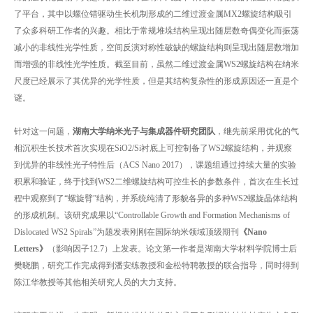
了平台，其中以螺位错驱动生长机制形成的二维过渡金属MX2螺旋结构吸引
了众多科研工作者的兴趣。相比于常规堆垛结构呈现出随层数奇偶变化而振荡
减小的非线性光学性质，空间反演对称性破缺的螺旋结构则呈现出随层数增加
而增强的非线性光学性质。截至目前，虽然二维过渡金属WS2螺旋结构在纳米
尺度已经展示了其优异的光学性质，但是其结构复杂性的形成原因还一直是个
谜。
针对这一问题，
湖南大学纳米光子与集成器件研究团队
，继先前采用优化的气
相沉积生长技术首次实现在SiO2/Si衬底上可控制备了WS2螺旋结构，并观察
到优异的非线性光子特性后（ACS Nano 2017），课题组通过持续大量的实验
积累和验证，终于找到WS2二维螺旋结构可控生长的参数条件，首次在生长过
程中观察到了“螺旋臂”结构，并系统纯清了形貌各异的多种WS2螺旋晶体结构
的形成机制。该研究成果以“Controllable Growth and Formation Mechanisms of
Dislocated WS2 Spirals”为题发表刚刚在国际纳米领域顶级期刊
《
Nano
Letters
》
（影响因子12.7）上发表。论文第一作者是湖南大学材料学院博士后
樊晓鹏，研究工作完成得到潘安练教授和金松特聘教授的联合指导，同时得到
陈江华教授等其他相关研究人员的大力支持。