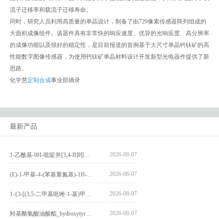
流子迁移率和载流子迁移寿命。
同时，研究人员利用高质量的单晶设计，制备了由729像素传感器阵列组成的
大面积成像组件。该器件具有非常快的响应速度、优异的光响应度、高分辨率
的成像功能以及很好的稳定性，是目前报道的首例基于大尺寸单晶钙钛矿的高
性能数字图像传感器，为使用钙钛矿单晶材料设计开发新型光电器件提供了新
思路。
化学慧
定制合成
事业部摘录
最新产品
2026-08-07
1-乙酰基-9H-吡啶并[3,4-B]吲哚-3-羧酸_1-Acetyl-9H-pyrido[3,4-b]indole-3-carboxylic acid_CAS:73818-29-8
2026-08-07
(E)-1-甲基-4-(苯基重氮基)-1H-吡唑_(E)-1-methyl-4-(phenyldiazenyl)-1H-pyrazole_CAS:1621915-52-3
2026-08-07
1-{3-[(3,5-二甲基吡唑-1-基)甲基]-4-甲氧基苯基}-2,3,4,9-四氢-1H-吡啶并[3,4-b]吲哚_1-{3-[(3,5-dimethylpyrazol-1-yl)methyl]-4-methoxyphenyl}-2,3,4,9-tetrahydro-1H-pyrido[3,4-b]indole_CAS:1594931-46-0
2026-08-07
羟基酪氨酸油酸酯_hydroxytyrosyl oleate_CAS:611237-25-3