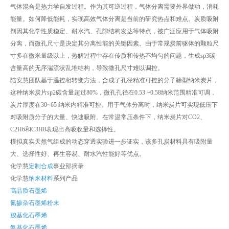
气体混合是热力学自发过程。作为其可逆过程，气体分离需要外界做功，消耗
能量。如何降低能耗，实现高效气体分离是当前的研究热点和难点。炭质吸附
剂因其化学性质稳定、耐水汽、孔隙结构发达等特点，被广泛应用于气体吸附
分离，而微孔尺寸是决定其分离性能的关键因素。由于常规炭前驱体的颗粒尺
寸多在微米量级以上，热解过程中存在传质和传热不均匀的问题，生成sp3碳
含量高的无序湍流状乱堆结构，导致微孔尺寸难以调控。
陆安慧团队基于温控相转变方法，合成了孔径精准可控的分子筛型纳米炭片，
这种纳米炭片sp2碳含量超过80%，微孔孔径在0.53 ~0.58纳米范围精准可调，
炭片厚度在30~65 纳米内精准可控。用于气体分离时，纳米炭片可实现低压下
对吸附质分子的大量、快速吸附。在常温常压条件下，纳米炭片对CO2、
C2H6和C3H8表现出高吸收量和选择性。
模拟真实天然气组成的动态穿透实验进一步证实，该多孔炭材料具有吸附量
大、选择性好、再生容易、耐水汽性能好等优点。
化学慧
定制合成
事业部摘录
化学慧
纳米材料
系列产品
高品质石墨烯
氮掺杂石墨烯粉末
羧基化石墨烯
氨基化石墨烯