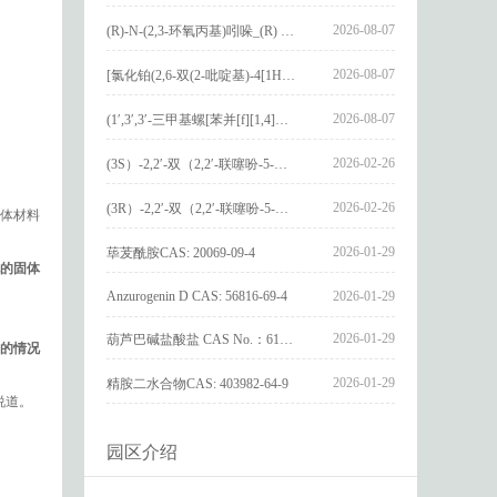
2026-08-07
(R)-N-(2,3-环氧丙基)吲哚_(R) N – (2,3-epoxypropyl) indolee_CAS:1919872-97-1
2026-08-07
[氯化铂(2,6-双(2-吡啶基)-4[1H]-吡啶酮)氯化物]_[Pt(2,6-bis(2-pyridyl)-4[1H]-pyridone)Cl]Cl_CAS:3036295-88-9
2026-08-07
(1′,3′,3′-三甲基螺[苯并[f][1,4]苯并噁嗪-3,2′-吲哚]-9-基) 4-丁氧基苯甲酸酯_(1′,3′,3′-trimethylspiro[benzo[f][1,4]benzoxazine-3,2′-indole]-9-yl) 4-butoxybenzoate_CAS:400020-54-4
2026-02-26
(3S）-2,2′-双（2,2′-联噻吩-5-基）-3,3′-联环烷_(3S)-2,2′-bis(2,2′-bithiophene-5-yl)-3,3′-bithianaphthene_CAS:1594931-46-0
2026-02-26
(3R）-2,2′-双（2,2′-联噻吩-5-基）-3,3′-联环烷_(3R)-2,2′-bis(2,2′-bithiophene-5-yl)-3,3′-bithianaphthene_CAS:1594931-42-6
体材料
2026-01-29
荜茇酰胺CAS: 20069-09-4
的固体
Anzurogenin D CAS: 56816-69-4
2026-01-29
。
2026-01-29
葫芦巴碱盐酸盐 CAS No.：6138-41-6
的情况
2026-01-29
精胺二水合物CAS: 403982-64-9
说道。
园区介绍