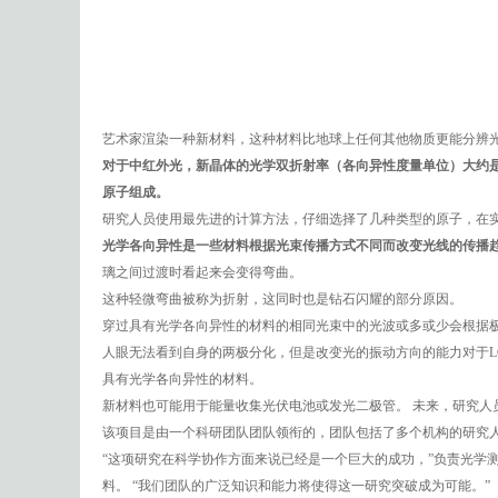
艺术家渲染一种新材料，这种材料比地球上任何其他物质更能分辨
对于中红外光，新晶体的光学双折射率（各向异性度量单位）大约是以
原子组成。
研究人员使用最先进的计算方法，仔细选择了几种类型的原子，在
光学各向异性是一些材料根据光束传播方式不同而改变光线的传播
璃之间过渡时看起来会变得弯曲。
这种轻微弯曲被称为折射，这同时也是钻石闪耀的部分原因。
穿过具有光学各向异性的材料的相同光束中的光波或多或少会根据
人眼无法看到自身的两极分化，但是改变光的振动方向的能力对于L
具有光学各向异性的材料。
新材料也可能用于能量收集光伏电池或发光二极管。 未来，研究
该项目是由一个科研团队团队领衔的，团队包括了多个机构的研究
“这项研究在科学协作方面来说已经是一个巨大的成功，”负责光学测量的
料。 “我们团队的广泛知识和能力将使得这一研究突破成为可能。”