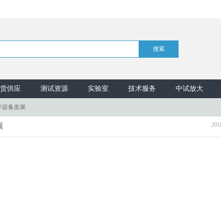
货供应
测试资源
实验室
技术服务
中试放大
学设备发展
201
展