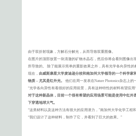
由于双折射现象，方解石分解光，从而导致双重图像。
在图片的顶部放置一块清澈的矿物水晶石，然后你将会看到图像出
所导致的。 除了能展示简单的重影效果之外，具有光学各向异性的
现在，
由威斯康星大学麦迪逊分校和南加州大学领导的一个科学家
物质 – 尤其是红外光。
他们在周一发表在Nature Photonics
“光学各向异性有着很好的应用前景，具有这种特性的材料有望应用于各种
对于这种新晶体，目前一个很有希望的应用场景可能是使用中红外
下穿透地球大气。
“这类材料以及这种方法有很大的应用潜力，”南加州大学化学工程和材料科学
“我们设计了这种材料，制作了它，并看到了巨大的效果。”