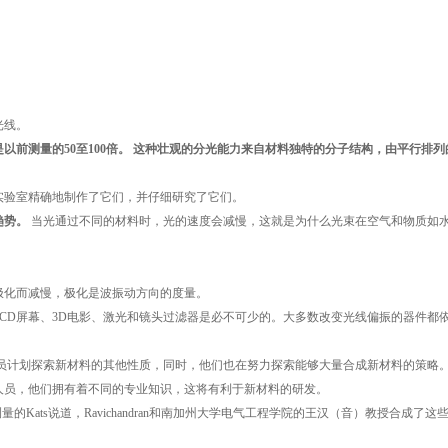
光线。
前测量的50至100倍。
这种壮观的分光能力来自材料独特的分子结构，由平行排列
实验室精确地制作了它们，并仔细研究了它们。
趋势。
当光通过不同的材料时，光的速度会减慢，这就是为什么光束在空气和物质如
极化而减慢，极化是波振动方向的度量。
CD屏幕、3D电影、激光和镜头过滤器是必不可少的。大多数改变光线偏振的器件都
人员计划探索新材料的其他性质，同时，他们也在努力探索能够大量合成新材料的策略
人员，他们拥有着不同的专业知识，这将有利于新材料的研发。
Kats说道，Ravichandran和南加州大学电气工程学院的王汉（音）教授合成了这