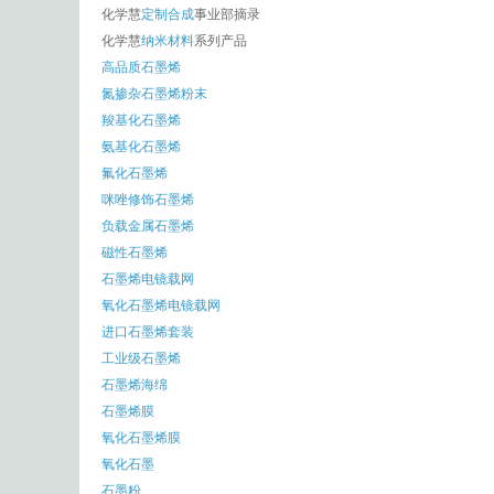
化学慧
定制合成
事业部摘录
化学慧
纳米材料
系列产品
高品质石墨烯
氮掺杂石墨烯粉末
羧基化石墨烯
氨基化石墨烯
氟化石墨烯
咪唑修饰石墨烯
负载金属石墨烯
磁性石墨烯
石墨烯电镜载网
氧化石墨烯电镜载网
进口石墨烯套装
工业级石墨烯
石墨烯海绵
石墨烯膜
氧化石墨烯膜
氧化石墨
石墨粉