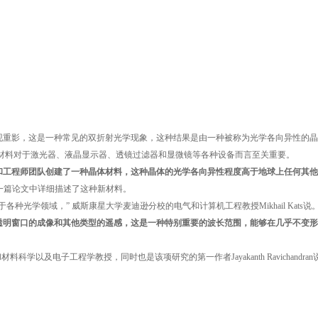
现重影，这是一种常见的双折射光学现象，这种结果是由一种被称为光学各向异性的晶
材料对于激光器、液晶显示器、透镜过滤器和显微镜等各种设备而言至关重要。
和工程师团队创建了一种晶体材料，这种晶体的光学各向异性程度高于地球上任何其他
杂志上的一篇论文中详细描述了这种新材料。
光学领域，” 威斯康星大学麦迪逊分校的电气和计算机工程教授Mikhail Kats说
透明窗口的成像和其他类型的遥感，这是一种特别重要的波长范围，能够在几乎不变形
以及电子工程学教授，同时也是该项研究的第一作者Jayakanth Ravichandran