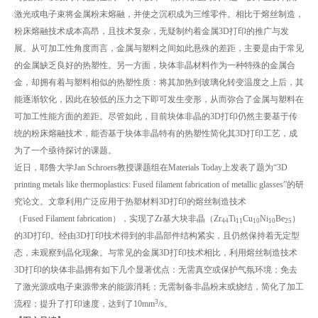
激光或电子束将金属粉末熔融，并使之沉积成为三维零件。相比于熔丝制造，
粉床熔融技术成本高昂，且技术复杂，无疑制约着金属3D打印的推广与发
展。从可加工性角度而言，金属与塑料之间如此悬殊的差距，主要是由于常见
的金属缺乏良好的热塑性。另一方面，块体非晶材料作为一种特殊的金属合
金，却拥有着与塑料相似的热塑性质：将其加热到玻璃化转变温度之上后，其
能逐渐软化，因此在较低的压力之下即可发生变形，从而弥合了金属与塑料在
可加工性能方面的差距。尽管如此，目前块体非晶的3D打印仍然主要基于传
统的粉床熔融技术，能否基于块体非晶特有的热塑性简化其3D打印工艺，成
为了一个亟待探讨的课题。
近日，耶鲁大学Jan Schroers教授课题组在Materials Today上发表了题为“3D
printing metals like thermoplastics: Fused filament fabrication of metallic glasses”的研
究论文。文章利用广泛应用于热塑材料3D打印的熔丝制造技术
（Fused Filament fabrication），实现了Zr基大块非晶（Zr
Ti
Cu
Ni
Be
）
44
11
10
10
25
的3D打印。经由3D打印技术得到的非晶部件结构紧实，且仍然保持着无定型
态，未观察到晶化现象。与常见的金属3D打印技术相比，利用熔丝制造技术
3D打印的块体非晶拥有如下几个显著优点：无需真空或保护气氛环境；免去
了激光源或电子束源带来的能源消耗；无需制备非晶粉末或烧结，简化了加工
3
流程；提升了打印速度，达到了10mm
/s。