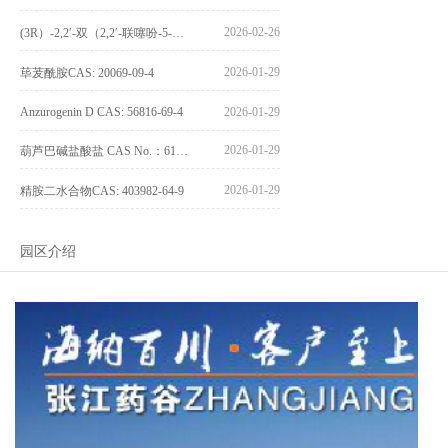
2026-02-26
(3R）-2,2′-双（2,2′-联噻吩-5-基）-3,3′-联环烷_(3R)-2,2′-bis(2,2′-bithiophene-5-yl)-3,3′-bithianaphthene_CAS:1594931-42-6
2026-01-29
荜茇酰胺CAS: 20069-09-4
Anzurogenin D CAS: 56816-69-4
2026-01-29
2026-01-29
葫芦巴碱盐酸盐 CAS No.：6138-41-6
2026-01-29
精胺二水合物CAS: 403982-64-9
园区介绍