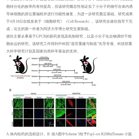
胞转分化的效率尚有待提高，但该研究概念性地证实了小分子药物可在体内诱
导体细胞的原位重编程并进行功能性修复，为进一步研究奠定基础。研究成果
于4月18日在线发表于《细胞研究》（Cell Research）。该研究在谢欣指导下完
成，论文的第一作者为同济大学博士研究生黄陈稳。
谢欣主要从事基于GPCR的新药发现及机制研究，以及小分子化合物调控干细
胞命运的研究。该研究工作得到中科院“器官重建与制造”先导专项、科技部重
大科学研究计划及国家自然科学基金的支持。
A.体内给药的流程设计。B. 按A图中Scheme 5给予Fsp1-cre:R26RtdTomato 小鼠