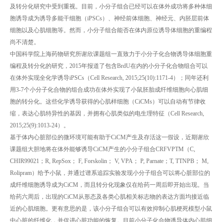
及转分化研究中受到重视。目前，小分子组合已经可以在体外成功将多种体细
胞诱导成为诱导多能干细胞（iPSCs）、神经前体细胞、神经元、内胚层前体
细胞以及心肌细胞等。然而，小分子组合能否在体内原位诱导体细胞的重编程
尚不清楚。
中国科学院上海药物研究所谢欣课题组一直致力于小分子化合物诱导体细胞重
编程及转分化的研究，2015年报道了包含BrdU在内的小分子化合物组合可以
在体外实现全化学诱导iPSCs（Cell Research, 2015;25(10):1171-4）；同年还利
用3-7个小分子化合物的组合成功在体外实现了小鼠胚胎成纤维细胞向心肌细
胞的转分化。这些化学诱导获得的心肌样细胞（CiCMs）可以自动有节律收
缩，表达心肌特异性的基因，并拥有心肌类似的电生理特征（Cell Research,
2015;25(9):1013-24）。
基于体内心脏部位的微环境可能有助于CiCM产生及存活这一假设，近期谢欣
课题组大胆地将在体外能够诱导CiCM产生的小分子组合CRFVPTM（C,
CHIR99021；R, RepSox； F, Forskolin； V, VPA； P, Parnate；T, TTNPB； M,
Rolipram）给予小鼠，并通过谱系追踪实验发现小分子组合可以将心脏部位的
成纤维细胞诱导成为CiCM，而且转分化现象仅在给药一周后即开始出现。当
给药六周后，出现的CiCM从形态及各类心肌相关标志物的表达方面均接近临
近的心肌细胞。更有意思的是，该小分子组合可以有效抑制心肌梗死模型小鼠
中心脏的纤维化，并促进心脏功能的恢复。目前小分子化合物诱导体内心肌细