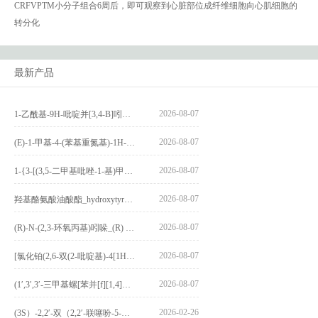
CRFVPTM小分子组合6周后，即可观察到心脏部位成纤维细胞向心肌细胞的
转分化
最新产品
2026-08-07
1-乙酰基-9H-吡啶并[3,4-B]吲哚-3-羧酸_1-Acetyl-9H-pyrido[3,4-b]indole-3-carboxylic acid_CAS:73818-29-8
2026-08-07
(E)-1-甲基-4-(苯基重氮基)-1H-吡唑_(E)-1-methyl-4-(phenyldiazenyl)-1H-pyrazole_CAS:1621915-52-3
2026-08-07
1-{3-[(3,5-二甲基吡唑-1-基)甲基]-4-甲氧基苯基}-2,3,4,9-四氢-1H-吡啶并[3,4-b]吲哚_1-{3-[(3,5-dimethylpyrazol-1-yl)methyl]-4-methoxyphenyl}-2,3,4,9-tetrahydro-1H-pyrido[3,4-b]indole_CAS:1594931-46-0
2026-08-07
羟基酪氨酸油酸酯_hydroxytyrosyl oleate_CAS:611237-25-3
2026-08-07
(R)-N-(2,3-环氧丙基)吲哚_(R) N – (2,3-epoxypropyl) indolee_CAS:1919872-97-1
2026-08-07
[氯化铂(2,6-双(2-吡啶基)-4[1H]-吡啶酮)氯化物]_[Pt(2,6-bis(2-pyridyl)-4[1H]-pyridone)Cl]Cl_CAS:3036295-88-9
2026-08-07
(1′,3′,3′-三甲基螺[苯并[f][1,4]苯并噁嗪-3,2′-吲哚]-9-基) 4-丁氧基苯甲酸酯_(1′,3′,3′-trimethylspiro[benzo[f][1,4]benzoxazine-3,2′-indole]-9-yl) 4-butoxybenzoate_CAS:400020-54-4
2026-02-26
(3S）-2,2′-双（2,2′-联噻吩-5-基）-3,3′-联环烷_(3S)-2,2′-bis(2,2′-bithiophene-5-yl)-3,3′-bithianaphthene_CAS:1594931-46-0