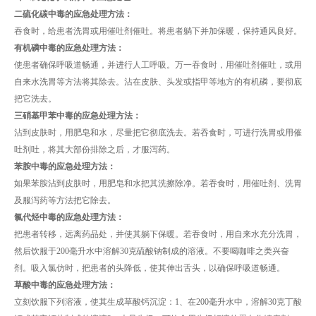
二硫化碳中毒的应急处理方法：
吞食时，给患者洗胃或用催吐剂催吐。将患者躺下并加保暖，保持通风良好。
有机磷中毒的应急处理方法：
使患者确保呼吸道畅通，并进行人工呼吸。万一吞食时，用催吐剂催吐，或用
自来水洗胃等方法将其除去。沾在皮肤、头发或指甲等地方的有机磷，要彻底
把它洗去。
三硝基甲苯中毒的应急处理方法：
沾到皮肤时，用肥皂和水，尽量把它彻底洗去。若吞食时，可进行洗胃或用催
吐剂吐，将其大部份排除之后，才服泻药。
苯胺中毒的应急处理方法：
如果苯胺沾到皮肤时，用肥皂和水把其洗擦除净。若吞食时，用催吐剂、洗胃
及服泻药等方法把它除去。
氯代烃中毒的应急处理方法：
把患者转移，远离药品处，并使其躺下保暖。若吞食时，用自来水充分洗胃，
然后饮服于200毫升水中溶解30克硫酸钠制成的溶液。不要喝咖啡之类兴奋
剂。吸入氯仿时，把患者的头降低，使其伸出舌头，以确保呼吸道畅通。
草酸中毒的应急处理方法：
立刻饮服下列溶液，使其生成草酸钙沉淀：1、在200毫升水中，溶解30克丁酸