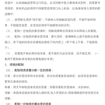
容器中，以免接触器壁而沾污药品。从试剂瓶中取少量液体试剂时，则需要专
用滴管。装有药品的滴管不得横置或滴管口向上斜放，以免液体滴入滴管的胶
皮帽中。
（2）、使用胶头滴管“四不能”：不能伸入和接触容器内壁，不能平放和倒
拿，不能随意放置，未清洗的滴管不能吸取别的试剂。
（3）、配制一定物质的量溶液时，溶解或稀释后溶液应冷却再移入容量瓶。
（4）、配制一定物质的量浓度溶液，要引流时，玻璃棒的上面不能靠在容量
瓶口，而下端则应靠在容量瓶刻度线下的内壁上（即下靠上不靠，下端靠线
下）。
（5）、容量瓶不能长期存放溶液，更不能作为反应容器，也不能互用。（一
般用于配制标准溶液的容量瓶最好专用）
3、 溶液的配制
（1）、配制溶质质量分数一定的溶液：
计算：算出所需溶质和水的质量。把水的质量换算成体积。如溶质是液体时，
要算出液体的体积。
称量：用天平称取固体溶质的质量；用量筒量取所需液体、水的体积。
溶解：将固体或液体溶质倒入烧杯里,加入所需的水,用玻璃棒搅拌使溶质完全
溶解。
（2）、配制一定物质的量浓度的溶液