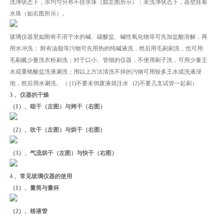
洗净状态下，水均匀分布不挂水珠（如左图所示）；未洗净状态下，器壁挂着
水珠（如右图所示）。
玻璃仪器里如附有不溶于水的碱、碳酸盐、碱性氧化物等可先加盐酸溶解，再
用水冲洗； 附有油脂等污物可先用热的纯碱液洗，然后用毛刷刷洗，也可用
毛刷蘸少量洗衣粉刷洗；对于口小、管细的仪器，不便用刷子洗，可用少量王
水或重铬酸盐洗液涮洗；用以上方法清洗不掉的污物可用较多王水或洗液浸
泡，然后用水涮洗。（ (1)不要未倒废液就注水 (2)不要几支试管一起刷）
3 、仪器的干燥
（1）、晾干（左图）与烤干（右图）
（2）、吹干（左图）与烘干（右图）
（3）、气流烘干（左图）与快干（右图）
4 、常见玻璃仪器的使用
（1）、量筒与量杯
（2）、移液管