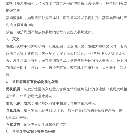
加热可燃易燃物时，必须在水浴或者严密的电热板上缓慢进行，严禁用明火或
电炉加热。
蒸馏液体时，如果需要补充液体时，应先等其冷却后再补充。蒸馏易燃物时应
先通水再通电加热。
烘箱、电炉周围严禁放有易燃物或带挥发性的易燃液体。
3、 灭火
发生火灾时不得大呼小叫、到处乱跑，应及时灭火。发生大规模火灾时，首先
应快速从安全通道离开失火场所，安全后拨打119，不可单独冲入火灾现场灭
火。发生局部火灾时，应立即切断电源，选择使用合适的灭火器灭火。身上的
衣物着火时不可跑动。应迅速脱去衣物，或在地上打滚扑灭。灭火器不可对人
脸。
4、 常用有毒有害化学物质的处理
无机酸类：
将废酸慢慢倒入过量的含碳酸钠或氢氧化钙的水溶液中或用废碱相
互中和。中和后用大量水冲洗。
氢氧化钠、氨水：
用盐酸水溶液中和后，再用大量水冲洗。
含氰废液：
加入氢氧化钠使PH大于10，加入过量的3%的高锰酸钾溶液，使
CN-氧化分解。
含氟废液：
加入石灰使生成氟化钙沉淀。
5、 常见化学试剂中毒应急处理