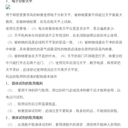
3 、电子分析天平
用于精密度要求高的称量使用电子分析天平。被称物重量不得超过天平最最大
载荷。若被称物较重，应先在粗天平上试称。
使用注意事项：（1）每次称量前检查天平位置是否水平，零点偏差多少。
（2）天平机构有任何损坏或不正常情况时，在未消除故障以前应停止使用。
（3）被称物的温度必须和天平室的室温一致。（4）被称物须盛在干净的容器
中称量，具有腐蚀性的蒸气或吸湿性的物质必须放在密闭的容器内称量。
（5）被称物要放在天平盘的中央。（6）天平的前门不得随意打开。称量过程
中只能打开左右两个边门。（7）使用完毕后清洁天平，断开电源，再用罩把
天平罩好，必须登记使用情况后方可离开天平室。
药品的取用和溶液的配制基本操作
1、 固体试剂的取用规则
（1）、要用干净的药勺取用。用过的药勺必须洗净和擦干后才能再使用，以
免沾污试剂。
（2）、取用试剂后立即盖紧瓶盖。
（3）、称量固体试剂时，必须注意不要取多，取多的药品，不能倒回原瓶。
2 、液体试剂的取用规则
（1）、从滴瓶中取液体试剂时，要用滴瓶中的滴管，滴管绝不能伸入所用的