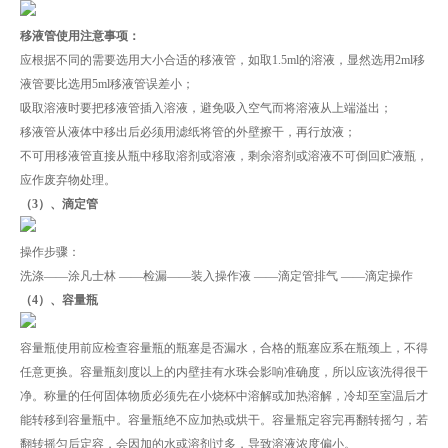
移液管使用注意事项：
应根据不同的需要选用大小合适的移液管，如取1.5ml的溶液，显然选用2ml移
液管要比选用5ml移液管误差小；
吸取溶液时要把移液管插入溶液，避免吸入空气而将溶液从上端溢出；
移液管从液体中移出后必须用滤纸将管的外壁擦干，再行放液；
不可用移液管直接从瓶中移取溶剂或溶液，剩余溶剂或溶液不可倒回贮液瓶，
应作废弃物处理。
（3）、滴定管
操作步骤：
洗涤——涂凡士林 ——检漏——装入操作液 ——滴定管排气 ——滴定操作
（4）、容量瓶
容量瓶使用前应检查容量瓶的瓶塞是否漏水，合格的瓶塞应系在瓶颈上，不得
任意更换。容量瓶刻度以上的内壁挂有水珠会影响准确度，所以应该洗得很干
净。称量的任何固体物质必须先在小烧杯中溶解或加热溶解，冷却至室温后才
能转移到容量瓶中。容量瓶绝不应加热或烘干。容量瓶定容完再翻转摇匀，若
翻转摇匀后定容，会因加的水或溶剂过多，导致溶液浓度偏小。