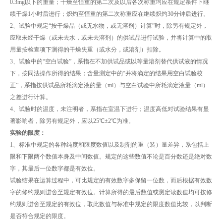
0.3mg以下的重量；干燥至恒重的第二次及以后各次称重均应在规定条件下继
续干燥1小时后进行；炽灼至恒重的第二次称重应在继续炽灼30分钟后进行。
2、试验中规定“按干燥品（或无水物，或无溶剂）计算”时，除另有规定外，
应取未经干燥（或未去水，或未去溶剂）的供试品进行试验，并将计算中的取
用量按检查项下测得的干燥失重（或水分，或溶剂）扣除。
3、试验中的“空白试验”，系指在不加供试品或以等量溶剂替代供试液的情况
下，按同法操作所得的结果；含量测定中的“并将滴定的结果用空白试验校
正”，系指按供试品所耗滴定液的量（ml）与空白试验中所耗滴定液量（ml）
之差进行计算。
4、试验时的温度，未注明者，系指在室温下进行；温度高低对试验结果有显
著影响者，除另有规定外，应以25℃±2℃为准。
实验的限度：
1、标准中规定的各种纯度和限度数值以及制剂的重（装）量差异，系包括上
限和下限两个数值本身及中间数值。规定的这些数值不论是百分数还是绝对数
字，其最后一位数字都是有效位。
试验结果在运算过程中，可比规定的有效数字多保留一位数，而后根据有效数
字的修约规则进舍至规定有效位。计算所得的最后数值或测定读数值均可按修
约规则进舍至规定的有效位，取此数值与标准中规定的限度数值比较，以判断
是否符合规定的限度。