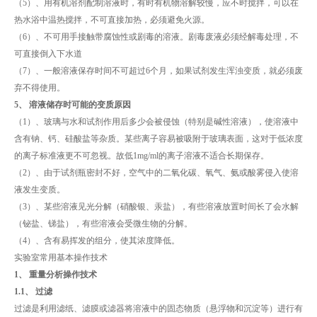
（5）、用有机溶剂配制溶液时，有时有机物溶解较慢，应不时搅拌，可以在
热水浴中温热搅拌，不可直接加热，必须避免火源。
（6）、不可用手接触带腐蚀性或剧毒的溶液。剧毒废液必须经解毒处理，不
可直接倒入下水道
（7）、一般溶液保存时间不可超过6个月，如果试剂发生浑浊变质，就必须废
弃不得使用。
5、 溶液储存时可能的变质原因
（1）、玻璃与水和试剂作用后多少会被侵蚀（特别是碱性溶液），使溶液中
含有钠、钙、硅酸盐等杂质。某些离子容易被吸附于玻璃表面，这对于低浓度
的离子标准液更不可忽视。故低1mg/ml的离子溶液不适合长期保存。
（2）、由于试剂瓶密封不好，空气中的二氧化碳、氧气、氨或酸雾侵入使溶
液发生变质。
（3）、某些溶液见光分解（硝酸银、汞盐），有些溶液放置时间长了会水解
（铋盐、锑盐），有些溶液会受微生物的分解。
（4）、含有易挥发的组分，使其浓度降低。
实验室常用基本操作技术
1、 重量分析操作技术
1.1、 过滤
过滤是利用滤纸、滤膜或滤器将溶液中的固态物质（悬浮物和沉淀等）进行有