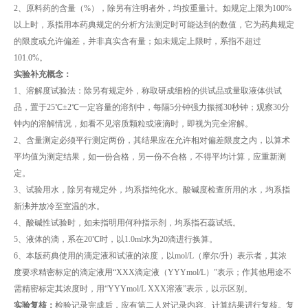
2、原料药的含量（%），除另有注明者外，均按重量计。如规定上限为100%
以上时，系指用本药典规定的分析方法测定时可能达到的数值，它为药典规定
的限度或允许偏差，并非真实含有量；如未规定上限时，系指不超过
101.0%。
实验补充概念：
1、溶解度试验法：除另有规定外，称取研成细粉的供试品或量取液体供试
品，置于25℃±2℃一定容量的溶剂中，每隔5分钟强力振摇30秒钟；观察30分
钟内的溶解情况，如看不见溶质颗粒或液滴时，即视为完全溶解。
2、含量测定必须平行测定两份，其结果应在允许相对偏差限度之内，以算术
平均值为测定结果，如一份合格，另一份不合格，不得平均计算，应重新测
定。
3、试验用水，除另有规定外，均系指纯化水。酸碱度检查所用的水，均系指
新沸并放冷至室温的水。
4、酸碱性试验时，如未指明用何种指示剂，均系指石蕊试纸。
5、液体的滴，系在20℃时，以1.0ml水为20滴进行换算。
6、本版药典使用的滴定液和试液的浓度，以mol/L（摩尔/升）表示者，其浓
度要求精密标定的滴定液用“XXX滴定液（YYYmol/L）”表示；作其他用途不
需精密标定其浓度时，用“YYYmol/L XXX溶液”表示，以示区别。
实验复核：
检验记录完成后，应有第二人对记录内容、计算结果进行复核。复