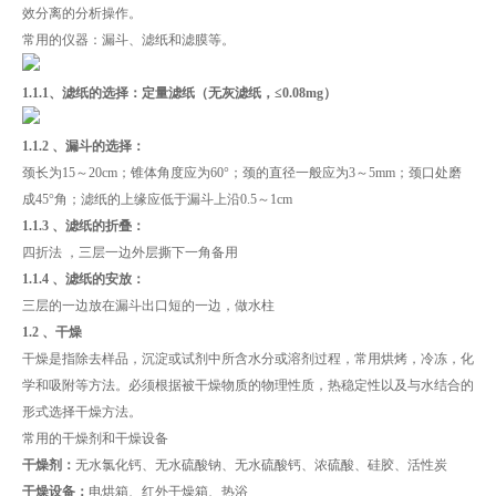
效分离的分析操作。
常用的仪器：漏斗、滤纸和滤膜等。
1.1.1、滤纸的选择：定量滤纸（无灰滤纸，≤0.08mg）
1.1.2 、漏斗的选择：
颈长为15～20cm；锥体角度应为60°；颈的直径一般应为3～5mm；颈口处磨
成45°角；滤纸的上缘应低于漏斗上沿0.5～1cm
1.1.3 、滤纸的折叠：
四折法 ，三层一边外层撕下一角备用
1.1.4 、滤纸的安放：
三层的一边放在漏斗出口短的一边，做水柱
1.2 、干燥
干燥是指除去样品，沉淀或试剂中所含水分或溶剂过程，常用烘烤，冷冻，化
学和吸附等方法。必须根据被干燥物质的物理性质，热稳定性以及与水结合的
形式选择干燥方法。
常用的干燥剂和干燥设备
干燥剂：
无水氯化钙、无水硫酸钠、无水硫酸钙、浓硫酸、硅胶、活性炭
干燥设备：
电烘箱、红外干燥箱、热浴