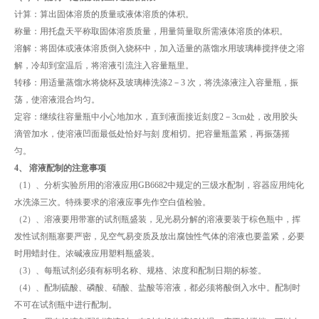
计算：算出固体溶质的质量或液体溶质的体积。
称量：用托盘天平称取固体溶质质量，用量筒量取所需液体溶质的体积。
溶解：将固体或液体溶质倒入烧杯中，加入适量的蒸馏水用玻璃棒搅拌使之溶
解，冷却到室温后，将溶液引流注入容量瓶里。
转移：用适量蒸馏水将烧杯及玻璃棒洗涤2－3 次，将洗涤液注入容量瓶，振
荡，使溶液混合均匀。
定容：继续往容量瓶中小心地加水，直到液面接近刻度2－3cm处，改用胶头
滴管加水，使溶液凹面最低处恰好与刻 度相切。把容量瓶盖紧，再振荡摇
匀。
4、 溶液配制的注意事项
（1）、分析实验所用的溶液应用GB6682中规定的三级水配制，容器应用纯化
水洗涤三次。特殊要求的溶液应事先作空白值检验。
（2）、溶液要用带塞的试剂瓶盛装，见光易分解的溶液要装于棕色瓶中，挥
发性试剂瓶塞要严密，见空气易变质及放出腐蚀性气体的溶液也要盖紧，必要
时用蜡封住。浓碱液应用塑料瓶盛装。
（3）、每瓶试剂必须有标明名称、规格、浓度和配制日期的标签。
（4）、配制硫酸、磷酸、硝酸、盐酸等溶液，都必须将酸倒入水中。配制时
不可在试剂瓶中进行配制。