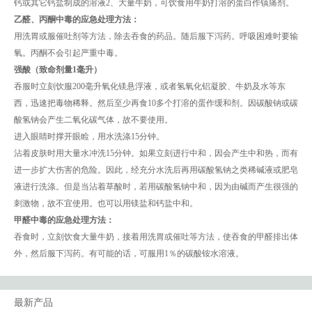
钙或其它钙盐制成的溶液2、大量牛奶，可饮食用牛奶打溶的蛋白作镇痛剂。
乙醛、丙酮中毒的应急处理方法：
用洗胃或服催吐剂等方法，除去吞食的药品。随后服下泻药。呼吸困难时要输
氧。丙酮不会引起严重中毒。
强酸（致命剂量1毫升）
吞服时立刻饮服200毫升氧化镁悬浮液，或者氢氧化铝凝胶、牛奶及水等东
西，迅速把毒物稀释。然后至少再食10多个打溶的蛋作缓和剂。因碳酸钠或碳
酸氢钠会产生二氧化碳气体，故不要使用。
进入眼睛时撑开眼睑，用水洗涤15分钟。
沾着皮肤时用大量水冲洗15分钟。如果立刻进行中和，因会产生中和热，而有
进一步扩大伤害的危险。因此，经充分水洗后再用碳酸氢钠之类稀碱液或肥皂
液进行洗涤。但是当沾着草酸时，若用碳酸氢钠中和，因为由碱而产生很强的
刺激物，故不宜使用。也可以用镁盐和钙盐中和。
甲醛中毒的应急处理方法：
吞食时，立刻饮食大量牛奶，接着用洗胃或催吐等方法，使吞食的甲醛排出体
外，然后服下泻药。有可能的话，可服用1％的碳酸铵水溶液。
最新产品