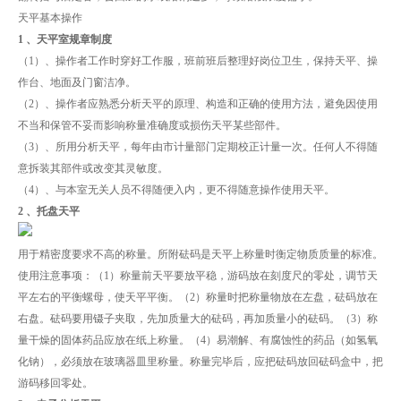
天平基本操作
1 、天平室规章制度
（1）、操作者工作时穿好工作服，班前班后整理好岗位卫生，保持天平、操
作台、地面及门窗洁净。
（2）、操作者应熟悉分析天平的原理、构造和正确的使用方法，避免因使用
不当和保管不妥而影响称量准确度或损伤天平某些部件。
（3）、所用分析天平，每年由市计量部门定期校正计量一次。任何人不得随
意拆装其部件或改变其灵敏度。
（4）、与本室无关人员不得随便入内，更不得随意操作使用天平。
2 、托盘天平
用于精密度要求不高的称量。所附砝码是天平上称量时衡定物质质量的标准。
使用注意事项：（1）称量前天平要放平稳，游码放在刻度尺的零处，调节天
平左右的平衡螺母，使天平平衡。（2）称量时把称量物放在左盘，砝码放在
右盘。砝码要用镊子夹取，先加质量大的砝码，再加质量小的砝码。（3）称
量干燥的固体药品应放在纸上称量。（4）易潮解、有腐蚀性的药品（如氢氧
化钠），必须放在玻璃器皿里称量。称量完毕后，应把砝码放回砝码盒中，把
游码移回零处。