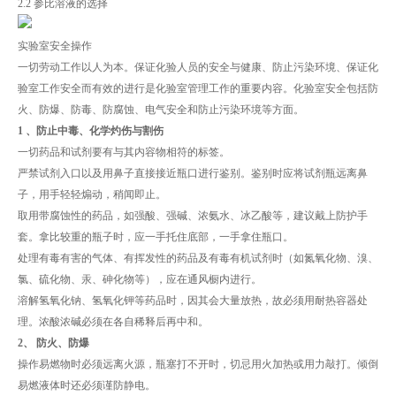
2.2 参比溶液的选择
实验室安全操作
一切劳动工作以人为本。保证化验人员的安全与健康、防止污染环境、保证化
验室工作安全而有效的进行是化验室管理工作的重要内容。化验室安全包括防
火、防爆、防毒、防腐蚀、电气安全和防止污染环境等方面。
1 、防止中毒、化学灼伤与割伤
一切药品和试剂要有与其内容物相符的标签。
严禁试剂入口以及用鼻子直接接近瓶口进行鉴别。鉴别时应将试剂瓶远离鼻
子，用手轻轻煽动，稍闻即止。
取用带腐蚀性的药品，如强酸、强碱、浓氨水、冰乙酸等，建议戴上防护手
套。拿比较重的瓶子时，应一手托住底部，一手拿住瓶口。
处理有毒有害的气体、有挥发性的药品及有毒有机试剂时（如氮氧化物、溴、
氯、硫化物、汞、砷化物等），应在通风橱内进行。
溶解氢氧化钠、氢氧化钾等药品时，因其会大量放热，故必须用耐热容器处
理。浓酸浓碱必须在各自稀释后再中和。
2、 防火、防爆
操作易燃物时必须远离火源，瓶塞打不开时，切忌用火加热或用力敲打。倾倒
易燃液体时还必须谨防静电。