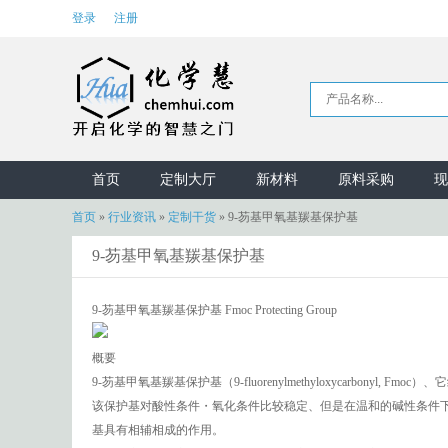
登录
注册
首页
定制大厅
新材料
原料采购
现
首页
»
行业资讯
»
定制干货
»
9-芴基甲氧基羰基保护基
9-芴基甲氧基羰基保护基
9-芴基甲氧基羰基保护基 Fmoc Protecting Group
概要
9-芴基甲氧基羰基保护基（9-fluorenylmethyloxycarbonyl,
该保护基对酸性条件・氧化条件比较稳定、但是在温和的碱性条件下
基具有相辅相成的作用。