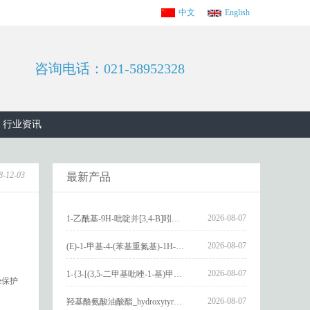
中文
English
咨询电话：021-58952328
行业资讯
8-12-03
最新产品
2026-08-07
1-乙酰基-9H-吡啶并[3,4-B]吲哚-3-羧酸_1-Acetyl-9H-pyrido[3,4-b]indole-3-carboxylic acid_CAS:73818-29-8
2026-08-07
(E)-1-甲基-4-(苯基重氮基)-1H-吡唑_(E)-1-methyl-4-(phenyldiazenyl)-1H-pyrazole_CAS:1621915-52-3
2026-08-07
1-{3-[(3,5-二甲基吡唑-1-基)甲基]-4-甲氧基苯基}-2,3,4,9-四氢-1H-吡啶并[3,4-b]吲哚_1-{3-[(3,5-dimethylpyrazol-1-yl)methyl]-4-methoxyphenyl}-2,3,4,9-tetrahydro-1H-pyrido[3,4-b]indole_CAS:1594931-46-0
z保护
2026-08-07
羟基酪氨酸油酸酯_hydroxytyrosyl oleate_CAS:611237-25-3