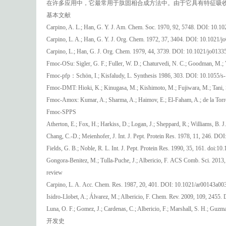
在许多应用中，它最常用于肽固相合成方法中。由于它具有特征吸收波
基本文献
Carpino, A. L.; Han, G. Y. J. Am. Chem. Soc. 1970, 92, 5748. DOI: 10.1
Carpino, L. A.; Han, G. Y. J. Org. Chem. 1972, 37, 3404. DOI: 10.1021/
Carpino, L.; Han, G. J. Org. Chem. 1979, 44, 3739. DOI: 10.1021/jo0133
Fmoc-OSu: Sigler, G. F.; Fuller, W. D.; Chaturvedi, N. C.; Goodman, M.
Fmoc-pfp：Schön, I.; Kisfaludy, L. Synthesis 1986, 303. DOI: 10.1055/
Fmoc-DMT: Hioki, K.; Kinugasa, M.; Kishimoto, M.; Fujiwara, M.; Tani,
Fmoc-Amox: Kumar, A.; Sharma, A.; Haimov, E.; El-Faham, A.; de la Torre
Fmoc-SPPS
Atherton, E.; Fox, H.; Harkiss, D.; Logan, J.; Sheppard, R.; Williams,
Chang, C.-D.; Meienhofer, J. Int. J. Pept. Protein Res. 1978, 11, 246. D
Fields, G. B.; Noble, R. L. Int. J. Pept. Protein Res. 1990, 35, 161. doi:
Gongora-Benitez, M.; Tulla-Puche, J.; Albericio, F. ACS Comb. Sci. 201
review
Carpino, L. A. Acc. Chem. Res. 1987, 20, 401. DOI: 10.1021/ar00143a00
Isidro-Llobet, A.; Álvarez, M.; Albericio, F. Chem. Rev. 2009, 109, 2455
Luna, O. F.; Gomez, J.; Cardenas, C.; Albericio, F.; Marshall, S. H.; Gu
开发史