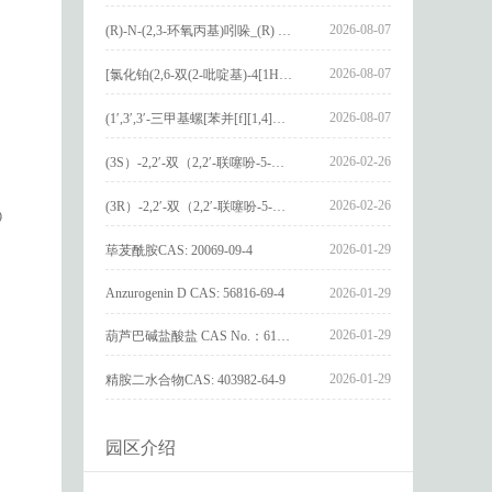
2026-08-07
(R)-N-(2,3-环氧丙基)吲哚_(R) N – (2,3-epoxypropyl) indolee_CAS:1919872-97-1
2026-08-07
[氯化铂(2,6-双(2-吡啶基)-4[1H]-吡啶酮)氯化物]_[Pt(2,6-bis(2-pyridyl)-4[1H]-pyridone)Cl]Cl_CAS:3036295-88-9
2026-08-07
(1′,3′,3′-三甲基螺[苯并[f][1,4]苯并噁嗪-3,2′-吲哚]-9-基) 4-丁氧基苯甲酸酯_(1′,3′,3′-trimethylspiro[benzo[f][1,4]benzoxazine-3,2′-indole]-9-yl) 4-butoxybenzoate_CAS:400020-54-4
2026-02-26
(3S）-2,2′-双（2,2′-联噻吩-5-基）-3,3′-联环烷_(3S)-2,2′-bis(2,2′-bithiophene-5-yl)-3,3′-bithianaphthene_CAS:1594931-46-0
2026-02-26
(3R）-2,2′-双（2,2′-联噻吩-5-基）-3,3′-联环烷_(3R)-2,2′-bis(2,2′-bithiophene-5-yl)-3,3′-bithianaphthene_CAS:1594931-42-6
9
2026-01-29
荜茇酰胺CAS: 20069-09-4
Anzurogenin D CAS: 56816-69-4
2026-01-29
2026-01-29
葫芦巴碱盐酸盐 CAS No.：6138-41-6
2026-01-29
精胺二水合物CAS: 403982-64-9
园区介绍