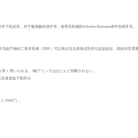
下的反应。对于氨基酸的保护等，使用无机碱的Schotten-Baumann条件也很常见。
。由于作为副产物的二苯并富烯（DBF）可以再次充当亲电试剂并引起副反应，因此经常需
が良く用いられる。3級アミンではほとんど切断されない。
护反应速度如下图所示
 104417）。
性。