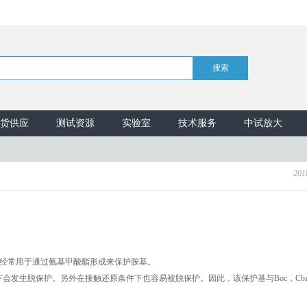
货供应
测试资源
实验室
技术服务
中试放大
201
 Fmoc）、它经常用于通过氨基甲酸酯形成来保护胺基。
会发生脱保护。另外在接触还原条件下也容易被脱保护。因此，该保护基与Boc，Cb