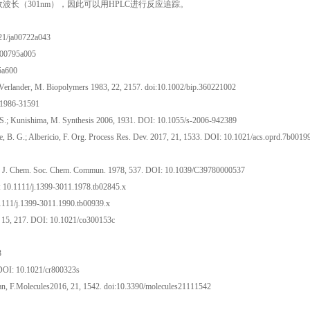
长（301nm），因此可以用HPLC进行反应追踪。
021/ja00722a043
jo00795a005
5a600
; Verlander, M. Biopolymers 1983, 22, 2157. doi:10.1002/bip.360221002
s-1986-31591
 S.; Kunishima, M. Synthesis 2006, 1931. DOI: 10.1055/s-2006-942389
, B. G.; Albericio, F. Org. Process Res. Dev. 2017, 21, 1533. DOI: 10.1021/acs.oprd.7b0019
 B. J. J. Chem. Soc. Chem. Commun. 1978, 537. DOI: 10.1039/C39780000537
OI: 10.1111/j.1399-3011.1978.tb02845.x
10.1111/j.1399-3011.1990.tb00939.x
3, 15, 217. DOI: 10.1021/co300153c
3
. DOI: 10.1021/cr800323s
zman, F.Molecules2016, 21, 1542. doi:10.3390/molecules21111542