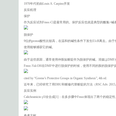
1970年代初由Louis A. Carpino开发
反应机理
保护
作为反应试剂Fmoc-Cl是最常用的。保护反应也就是典型的酰氯+碱条件
脱保护
9位的proton酸性比较高，在温和的碱性条件下发生E1cB离去
使用能够捕获它的碱。
由于这些原因，通常使用仲胺如哌啶作为脱保护的碱。溶媒はDMF
Fmoc-Val-OH在DMF中进行脱保护的时候，使用不同的胺的脱保
cited by “Greene’s Protective Groups in Organic Synthesis”, 4th ed.
近年来，已经研究了用DBU和哌嗪代替哌啶的方法（RSC Adv. 2015, 5,
反应实例
Calicheamicin γ1I全合成[1]：在多步骤中Fmoc体现出了两个的稳定
参考文献