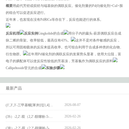
概要
用卤代芳烃或烷烃与端基炔的偶联反应。催化剂量的Pd(0)催化剂+CuI+胺
的组合可以促进反应进行。
近年来，也发现在没有Pd和Cu等存在下，反应也能进行的体系。
反应机理
反应实例
Gingkolide的合成
用分子内的薗头-萩原偶联反应合成
炔二烯的骨架。收率较低，最高仅有43%。
这并不是对条件敏感的反应，
所以可用固相载体的反应来提高收率。也可组合利用于合成多种类的化合物、
衍生物群。
近年用Pd催化剂的偶联反应的发展势头显著，使用大位阻，富
电子的膦配体可以使反应性较低的芳基溴，芳基氯作为偶联反应的原料
Callipeltoside苷元的合成
实验步骤
最新产品
2026-08-07
(1′,3′,3′-三甲基螺[苯并[f][1,4]苯并噁嗪-3,2′-吲哚]-9-基) 4-丁氧基苯甲酸酯_(1′,3′,3′-trimethylspiro[benzo[f][1,4]benzoxazine-3,2′-indole]-9-yl) 4-butoxybenzoate_CAS:400020-54-4
2026-02-26
(3S）-2,2′-双（2,2′-联噻吩-5-基）-3,3′-联环烷_(3S)-2,2′-bis(2,2′-bithiophene-5-yl)-3,3′-bithianaphthene_CAS:1594931-46-0
2026-02-26
(3R）-2,2′-双（2,2′-联噻吩-5-基）-3,3′-联环烷_(3R)-2,2′-bis(2,2′-bithiophene-5-yl)-3,3′-bithianaphthene_CAS:1594931-42-6